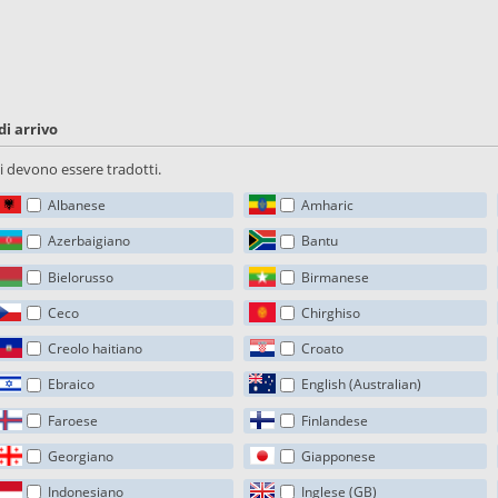
di arrivo
sti devono essere tradotti.
Albanese
Amharic
Azerbaigiano
Bantu
Bielorusso
Birmanese
Ceco
Chirghiso
Creolo haitiano
Croato
Ebraico
English (Australian)
Faroese
Finlandese
Georgiano
Giapponese
Indonesiano
Inglese (GB)