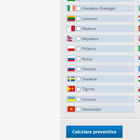
Irlandese (Gaeilge)
Lintuano
Maltese
Nepalese
Polacco
Russo
Sloveno
Svedese
Tigrina
Ucraino
Vietnamita