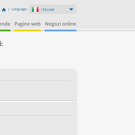
| Language:
ITALIAN
iende
Pagine web
Negozi online
i: