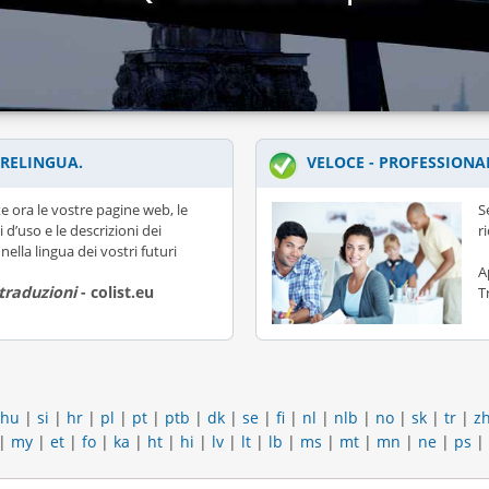
RELINGUA.
VELOCE - PROFESSIONA
e ora le vostre pagine web, le
S
i d’uso e le descrizioni dei
r
nella lingua dei vostri futuri
A
 traduzioni
- colist.eu
T
hu
|
si
|
hr
|
pl
|
pt
|
ptb
|
dk
|
se
|
fi
|
nl
|
nlb
|
no
|
sk
|
tr
|
z
|
my
|
et
|
fo
|
ka
|
ht
|
hi
|
lv
|
lt
|
lb
|
ms
|
mt
|
mn
|
ne
|
ps
|