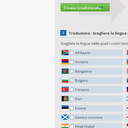
3
Traduzione - Scegliere la lingua 
Scegliete le lingue nelle quali i vostri te
Afrikaans
Armeno
Bengalese
Bulgaro
Coreano
Dari
Estone
Gaelico scozzese
Hindi (India)