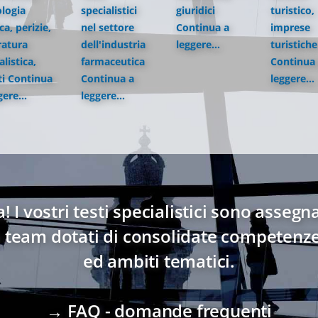
logia
specialistici
giuridici
turistico,
a, perizie,
nel settore
Continua a
imprese
ratura
dell'industria
leggere...
turistiche
alistica,
farmaceutica
Continua
ti
Continua
Continua a
leggere...
gere...
leggere...
! I vostri testi specialistici sono asseg
o team dotati di consolidate competenze n
ed ambiti tematici.
→ FAQ - domande frequenti