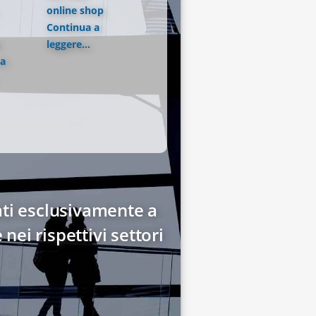
online shop
Continua a
leggere...
 a
nati esclusivamente a
ei rispettivi settori