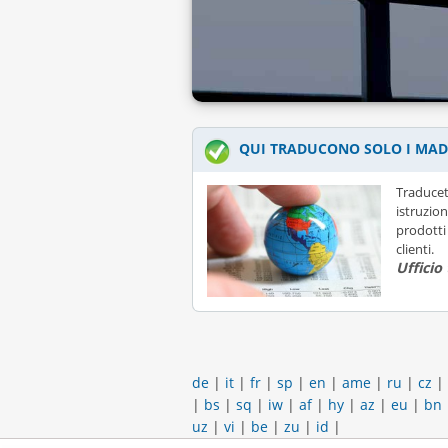
QUI TRADUCONO SOLO I MAD
Traducet
istruzion
prodotti 
clienti.
Ufficio
de
|
it
|
fr
|
sp
|
en
|
ame
|
ru
|
cz
|
|
bs
|
sq
|
iw
|
af
|
hy
|
az
|
eu
|
bn
uz
|
vi
|
be
|
zu
|
id
|