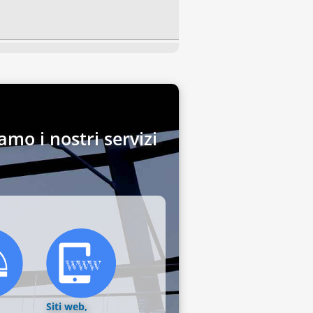
amo i nostri servizi
Siti web,