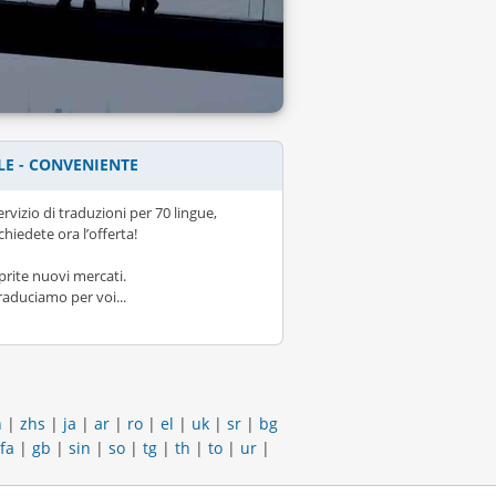
LE - CONVENIENTE
ervizio di traduzioni per 70 lingue,
ichiedete ora l’offerta!
prite nuovi mercati.
raduciamo per voi...
h
|
zhs
|
ja
|
ar
|
ro
|
el
|
uk
|
sr
|
bg
fa
|
gb
|
sin
|
so
|
tg
|
th
|
to
|
ur
|