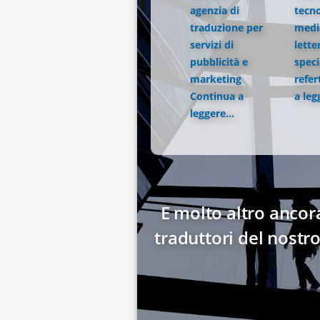
agenzia di
tecno
traduzione per
medic
servizi di
lette
pubblicità e
speci
marketing
refer
Continua a
a leg
leggere...
E molto altro ancora
traduttori del nostr