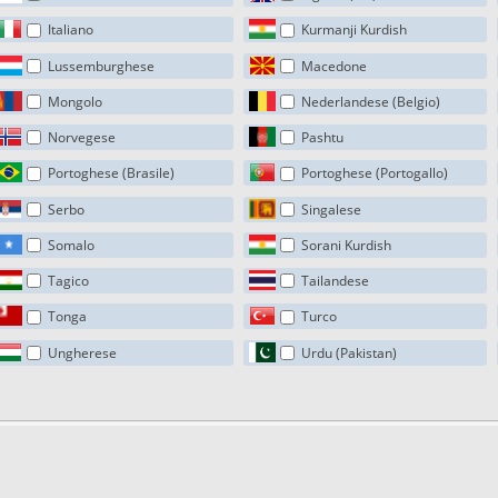
Italiano
Kurmanji Kurdish
Lussemburghese
Macedone
Mongolo
Nederlandese (Belgio)
Norvegese
Pashtu
Portoghese (Brasile)
Portoghese (Portogallo)
Serbo
Singalese
Somalo
Sorani Kurdish
Tagico
Tailandese
Tonga
Turco
Ungherese
Urdu (Pakistan)