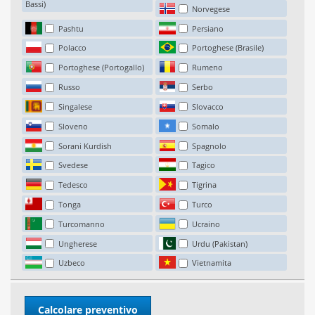
Bassi)
Norvegese
Pashtu
Persiano
Polacco
Portoghese (Brasile)
Portoghese (Portogallo)
Rumeno
Russo
Serbo
Singalese
Slovacco
Sloveno
Somalo
Sorani Kurdish
Spagnolo
Svedese
Tagico
Tedesco
Tigrina
Tonga
Turco
Turcomanno
Ucraino
Ungherese
Urdu (Pakistan)
Uzbeco
Vietnamita