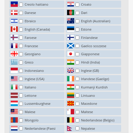
Creolo haitiano
Croato
Danese
Dari
Ebraico
English (Australian)
English (Canada)
Estone
Faroese
Finlandese
Francese
Gaelico scozzese
Georgiano
Giapponese
Greco
Hindi (India)
Indonesiano
Inglese (GB)
Inglese (USA)
Irlandese (Gaeilge)
Italiano
Kurmanji Kurdish
Lettone
Lintuano
Lussemburghese
Macedone
Malese
Maltese
Mongolo
Nederlandese (Belgio)
Nederlandese (Paesi
Nepalese