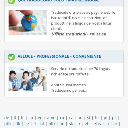
Traducete ora le vostre pagine web, le
istruzioni d’uso e le descrizioni dei
prodotti nella lingua dei vostri futuri
clienti.
Ufficio traduzioni
- colist.eu
VELOCE - PROFESSIONALE - CONVENIENTE
Servizio di traduzioni per 70 lingue,
richiedete ora l’offerta!
Aprite nuovi mercati.
Traduciamo per voi...
de
|
it
|
fr
|
sp
|
en
|
ame
|
ru
|
cz
|
hu
|
si
|
hr
|
pl
|
pt
|
ptb
|
dk
|
se
|
fi
|
nl
|
nlb
|
no
|
sk
|
tr
|
zh
|
zhs
|
ja
|
ar
|