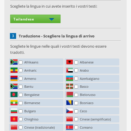
Scegliete la lingua in cui avete inserito i vostri testi:
3
Traduzione - Scegliere la lingua di arrivo
Scegliete le lingue nelle quali i vostri testi devono essere
tradotti.
Afrikaans
Albanese
Amharic
Arabo
Armeno
Azerbaigiano
Bantu
Basco
Bengalese
Bielorusso
Birmanese
Bosniaco
Bulgaro
Ceco
Chirghiso
Cinese (semplificato)
Cinese (tradizionale)
Coreano