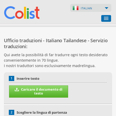
ITALIAN
Ufficio traduzioni
Ufficio traduzioni - Italiano Tailandese - Servizio
Lista delle aziende
traduzioni:
Qui avete la possibilità di far tradurre ogni testo desiderato
Pagine web
convenientemente in 70 lingue.
I nostri traduttori sono esclusivamente madrelingua.
Negozi online
1
Inserire testo
Caricare il documento di
testo
2
Scegliere la lingua di partenza