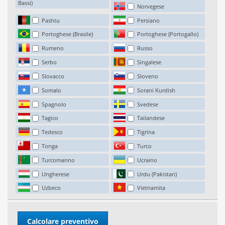
Bassi)
Norvegese
Pashtu
Persiano
Portoghese (Brasile)
Portoghese (Portogallo)
Rumeno
Russo
Serbo
Singalese
Slovacco
Sloveno
Somalo
Sorani Kurdish
Spagnolo
Svedese
Tagico
Tailandese
Tedesco
Tigrina
Tonga
Turco
Turcomanno
Ucraino
Ungherese
Urdu (Pakistan)
Uzbeco
Vietnamita