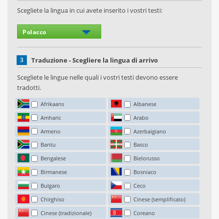
Scegliete la lingua in cui avete inserito i vostri testi:
3
Traduzione - Scegliere la lingua di arrivo
Scegliete le lingue nelle quali i vostri testi devono essere
tradotti.
Afrikaans
Albanese
Amharic
Arabo
Armeno
Azerbaigiano
Bantu
Basco
Bengalese
Bielorusso
Birmanese
Bosniaco
Bulgaro
Ceco
Chirghiso
Cinese (semplificato)
Cinese (tradizionale)
Coreano