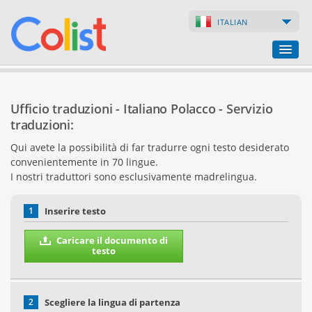
ITALIAN
Ufficio traduzioni
Ufficio traduzioni - Italiano Polacco - Servizio
Lista delle aziende
traduzioni:
Qui avete la possibilità di far tradurre ogni testo desiderato
Pagine web
convenientemente in 70 lingue.
I nostri traduttori sono esclusivamente madrelingua.
Negozi online
1
Inserire testo
Caricare il documento di
testo
2
Scegliere la lingua di partenza