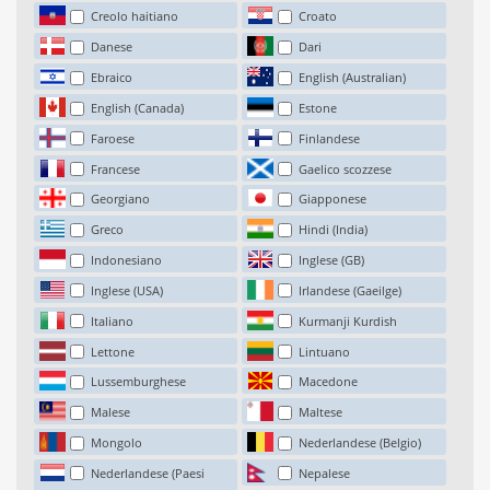
Creolo haitiano
Croato
Danese
Dari
Ebraico
English (Australian)
English (Canada)
Estone
Faroese
Finlandese
Francese
Gaelico scozzese
Georgiano
Giapponese
Greco
Hindi (India)
Indonesiano
Inglese (GB)
Inglese (USA)
Irlandese (Gaeilge)
Italiano
Kurmanji Kurdish
Lettone
Lintuano
Lussemburghese
Macedone
Malese
Maltese
Mongolo
Nederlandese (Belgio)
Nederlandese (Paesi
Nepalese