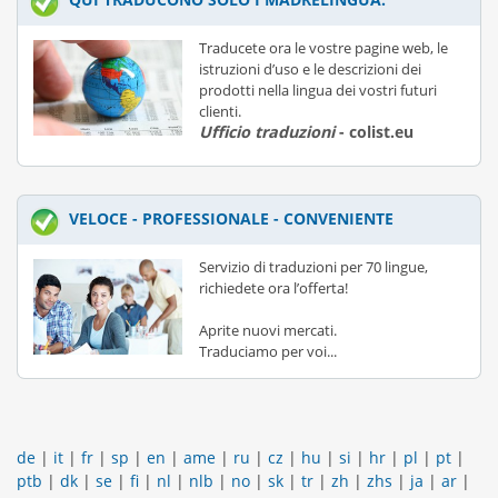
Traducete ora le vostre pagine web, le
istruzioni d’uso e le descrizioni dei
prodotti nella lingua dei vostri futuri
clienti.
Ufficio traduzioni
- colist.eu
VELOCE - PROFESSIONALE - CONVENIENTE
Servizio di traduzioni per 70 lingue,
richiedete ora l’offerta!
Aprite nuovi mercati.
Traduciamo per voi...
de
|
it
|
fr
|
sp
|
en
|
ame
|
ru
|
cz
|
hu
|
si
|
hr
|
pl
|
pt
|
ptb
|
dk
|
se
|
fi
|
nl
|
nlb
|
no
|
sk
|
tr
|
zh
|
zhs
|
ja
|
ar
|