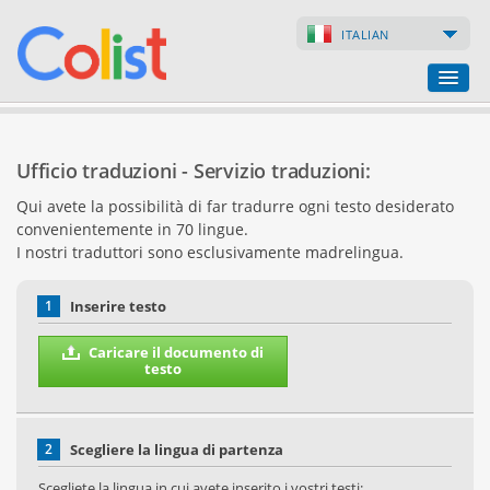
ITALIAN
Ufficio traduzioni
Ufficio traduzioni - Servizio traduzioni:
Lista delle aziende
Qui avete la possibilità di far tradurre ogni testo desiderato
convenientemente in 70 lingue.
Pagine web
I nostri traduttori sono esclusivamente madrelingua.
Negozi online
1
Inserire testo
Caricare il documento di
testo
2
Scegliere la lingua di partenza
Scegliete la lingua in cui avete inserito i vostri testi: