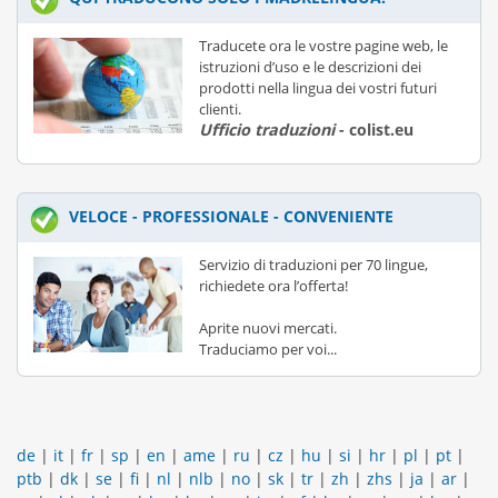
Traducete ora le vostre pagine web, le
istruzioni d’uso e le descrizioni dei
prodotti nella lingua dei vostri futuri
clienti.
Ufficio traduzioni
- colist.eu
VELOCE - PROFESSIONALE - CONVENIENTE
Servizio di traduzioni per 70 lingue,
richiedete ora l’offerta!
Aprite nuovi mercati.
Traduciamo per voi...
de
|
it
|
fr
|
sp
|
en
|
ame
|
ru
|
cz
|
hu
|
si
|
hr
|
pl
|
pt
|
ptb
|
dk
|
se
|
fi
|
nl
|
nlb
|
no
|
sk
|
tr
|
zh
|
zhs
|
ja
|
ar
|