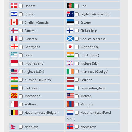
Danese
Dari
Ebraico
English (Australian)
English (Canada)
Estone
Faroese
Finlandese
Francese
Gaelico scozzese
Georgiano
Giapponese
Greco
Hindi (India)
Indonesiano
Inglese (GB)
Inglese (USA)
Irlandese (Gaeilge)
Kurmanji Kurdish
Lettone
Lintuano
Lussemburghese
Macedone
Malese
Maltese
Mongolo
Nederlandese (Belgio)
Nederlandese (Paesi
Bassi)
Nepalese
Norvegese