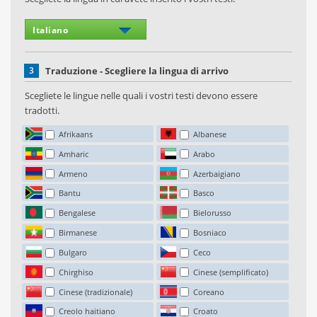
3
Traduzione - Scegliere la lingua di arrivo
Scegliete le lingue nelle quali i vostri testi devono essere
tradotti.
Afrikaans
Albanese
Amharic
Arabo
Armeno
Azerbaigiano
Bantu
Basco
Bengalese
Bielorusso
Birmanese
Bosniaco
Bulgaro
Ceco
Chirghiso
Cinese (semplificato)
Cinese (tradizionale)
Coreano
Creolo haitiano
Croato