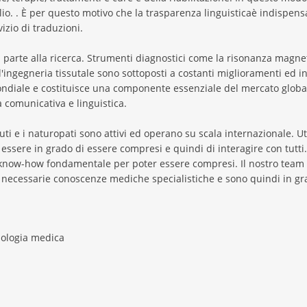
io. . È per questo motivo che la trasparenza linguisticaè indispens
izio di traduzioni.
 parte alla ricerca. Strumenti diagnostici come la risonanza magnet
 l'ingegneria tissutale sono sottoposti a costanti miglioramenti ed i
mondiale e costituisce una componente essenziale del mercato glob
à comunicativa e linguistica.
peuti e i naturopati sono attivi ed operano su scala internazionale. U
o essere in grado di essere compresi e quindi di interagire con tutti
 know-how fondamentale per poter essere compresi. Il nostro team è 
ecessarie conoscenze mediche specialistiche e sono quindi in grado
nologia medica