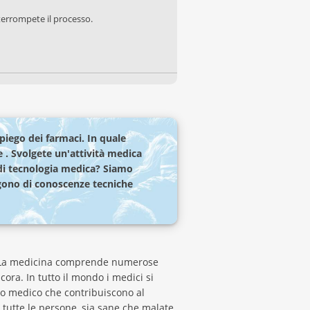
terrompete il processo.
mpiego dei farmaci. In quale
e . Svolgete un'attività medica
 di tecnologia medica? Siamo
ongono di conoscenze tecniche
ni. La medicina comprende numerose
cora. In tutto il mondo i medici si
ito medico che contribuiscono al
 tutte le persone, sia sane che malate,