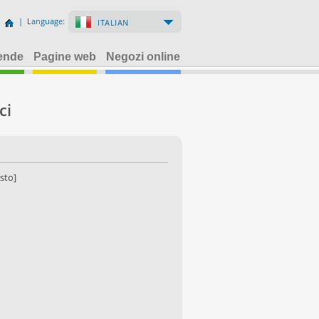
| Language:
ITALIAN
iende
Pagine web
Negozi online
ci
esto]