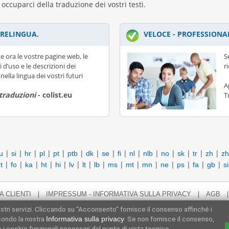
 occuparci della traduzione dei vostri testi.
RELINGUA.
VELOCE - PROFESSIONA
e ora le vostre pagine web, le
S
i d’uso e le descrizioni dei
r
nella lingua dei vostri futuri
A
 traduzioni
- colist.eu
T
|
|
|
|
|
|
|
|
|
|
|
|
|
|
|
u
si
hr
pl
pt
ptb
dk
se
fi
nl
nlb
no
sk
tr
zh
zh
|
|
|
|
|
|
|
|
|
|
|
|
|
|
|
t
fo
ka
ht
hi
lv
lt
lb
ms
mt
mn
ne
ps
fa
gb
s
|
|
A CLIENTI
IMPRESSUM - INFORMATIVA SULLA PRIVACY
AGB
ostri servizi. Cliccando su "Acconsento" fornisce il consenso affinché i
condo la nostra
. Se non fornisce il consenso,
Informativa sulla privacy
 i cookie funzionali necessari dal punto di vista tecnico.