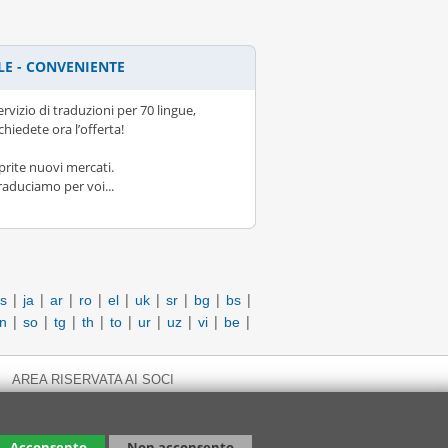
LE - CONVENIENTE
ervizio di traduzioni per 70 lingue,
ichiedete ora l’offerta!
prite nuovi mercati.
raduciamo per voi...
|
|
|
|
|
|
|
|
|
s
ja
ar
ro
el
uk
sr
bg
bs
|
|
|
|
|
|
|
|
|
in
so
tg
th
to
ur
uz
vi
be
|
AREA RISERVATA AI SOCI