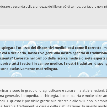
 durare a seconda della grandezza del file un pò di tempo, per favore non in
 spiegare l’utilizzo dei dispositivi medici, così come il corretto i
e voi a deciderlo, basta rivolgersi alla nostra agenzia di traduzion
paziente? Lavorate nel campo della ricerca medica o siete esperti
coprire tutti i settori in campo medico. I nostri traduttori disp
e sono esclusivamente madrelingua.
rinaria sono in grado di diagnosticare e curare malattie e lesio
 generale, l'ortopedia, la chirurgia, l'odontoiatria e molte altre an
i. E questo è possibile grazie alla ricerca e allo sviluppo in amb
, terapie, trattamenti e cure e della riabilitazione. In questo modo