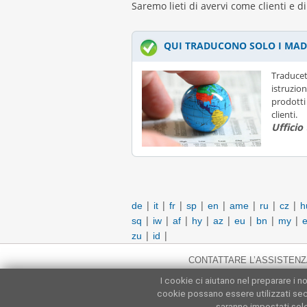
Saremo lieti di avervi come clienti e di
QUI TRADUCONO SOLO I MAD
Traducet
istruzion
prodotti 
clienti.
Ufficio
|
|
|
|
|
|
|
|
de
it
fr
sp
en
ame
ru
cz
h
|
|
|
|
|
|
|
|
sq
iw
af
hy
az
eu
bn
my
e
|
|
zu
id
CONTATTARE L’ASSISTENZ
I cookie ci aiutano nel preparare i n
cookie possano essere utilizzati se
saranno impostati solo