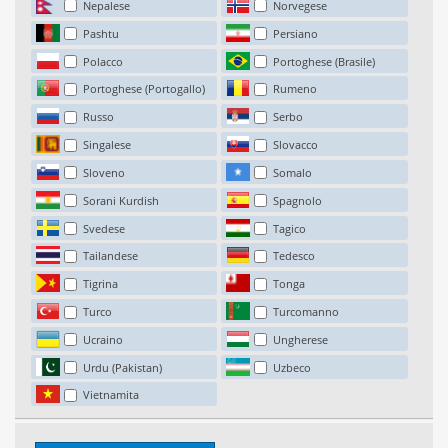
Nepalese
Norvegese
Pashtu
Persiano
Polacco
Portoghese (Brasile)
Portoghese (Portogallo)
Rumeno
Russo
Serbo
Singalese
Slovacco
Sloveno
Somalo
Sorani Kurdish
Spagnolo
Svedese
Tagico
Tailandese
Tedesco
Tigrina
Tonga
Turco
Turcomanno
Ucraino
Ungherese
Urdu (Pakistan)
Uzbeco
Vietnamita