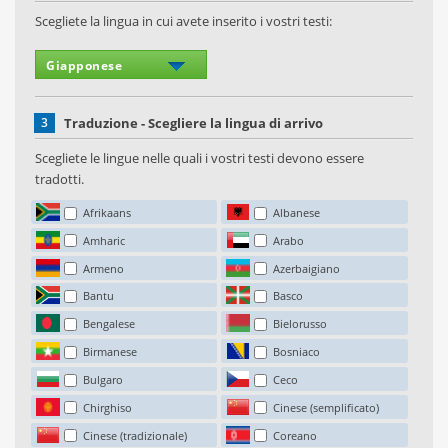
Scegliete la lingua in cui avete inserito i vostri testi:
3
Traduzione - Scegliere la lingua di arrivo
Scegliete le lingue nelle quali i vostri testi devono essere
tradotti.
Afrikaans
Albanese
Amharic
Arabo
Armeno
Azerbaigiano
Bantu
Basco
Bengalese
Bielorusso
Birmanese
Bosniaco
Bulgaro
Ceco
Chirghiso
Cinese (semplificato)
Cinese (tradizionale)
Coreano