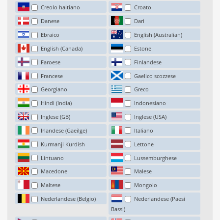
Creolo haitiano
Croato
Danese
Dari
Ebraico
English (Australian)
English (Canada)
Estone
Faroese
Finlandese
Francese
Gaelico scozzese
Georgiano
Greco
Hindi (India)
Indonesiano
Inglese (GB)
Inglese (USA)
Irlandese (Gaeilge)
Italiano
Kurmanji Kurdish
Lettone
Lintuano
Lussemburghese
Macedone
Malese
Maltese
Mongolo
Nederlandese (Belgio)
Nederlandese (Paesi
Bassi)