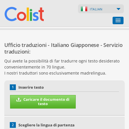
ITALIAN
Ufficio traduzioni
Ufficio traduzioni - Italiano Giapponese - Servizio
Lista delle aziende
traduzioni:
Qui avete la possibilità di far tradurre ogni testo desiderato
Pagine web
convenientemente in 70 lingue.
I nostri traduttori sono esclusivamente madrelingua.
Negozi online
1
Inserire testo
Caricare il documento di
testo
2
Scegliere la lingua di partenza