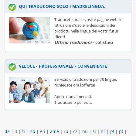
QUI TRADUCONO SOLO I MADRELINGUA.
Traducete ora le vostre pagine web, le
istruzioni d’uso e le descrizioni dei
prodotti nella lingua dei vostri futuri
clienti.
Ufficio traduzioni
- colist.eu
VELOCE - PROFESSIONALE - CONVENIENTE
Servizio di traduzioni per 70 lingue,
richiedete ora l’offerta!
Aprite nuovi mercati.
Traduciamo per voi...
de
|
it
|
fr
|
sp
|
en
|
ame
|
ru
|
cz
|
hu
|
si
|
hr
|
pl
|
pt
|