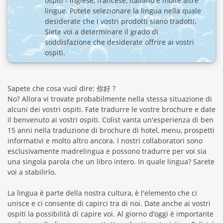
ospiti - inglese, francese, italiano e molte altre
lingue. Potete selezionare la lingua nella quale
desiderate che i vostri prodotti siano tradotti.
Siete voi a determinare il grado di
soddisfazione che desiderate offrire ai vostri
ospiti.
Sapete che cosa vuol dire: 你好 ?
No? Allora vi trovate probabilmente nella stessa situazione di
alcuni dei vostri ospiti. Fate tradurre le vostre brochure e date
il benvenuto ai vostri ospiti. Colist vanta un'esperienza di ben
15 anni nella traduzione di brochure di hotel, menu, prospetti
informativi e molto altro ancora. I nostri collaboratori sono
esclusivamente madrelingua e possono tradurre per voi sia
una singola parola che un libro intero. In quale lingua? Sarete
voi a stabilirlo.
La lingua è parte della nostra cultura, è l'elemento che ci
unisce e ci consente di capirci tra di noi. Date anche ai vostri
ospiti la possibilità di capire voi. Al giorno d’oggi è importante