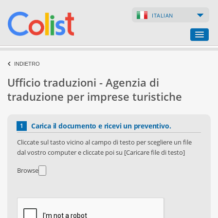
ITALIAN
Ufficio traduzioni
INDIETRO
Ufficio traduzioni - Agenzia di
Lista delle aziende
traduzione per imprese turistiche
Pagine web
Carica il documento e ricevi un preventivo.
1
Negozi online
Cliccate sul tasto vicino al campo di testo per scegliere un file
dal vostro computer e cliccate poi su [Caricare file di testo]
Browse