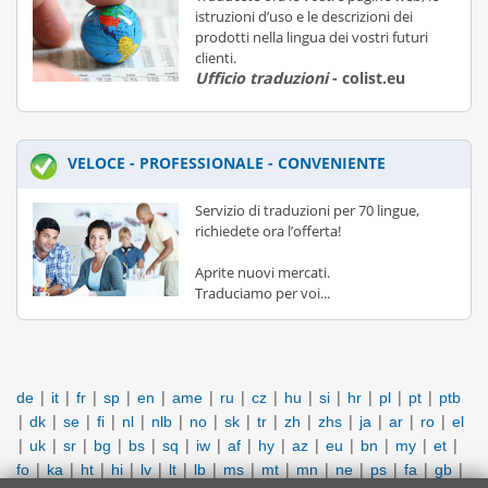
istruzioni d’uso e le descrizioni dei
prodotti nella lingua dei vostri futuri
clienti.
Ufficio traduzioni
- colist.eu
VELOCE - PROFESSIONALE - CONVENIENTE
Servizio di traduzioni per 70 lingue,
richiedete ora l’offerta!
Aprite nuovi mercati.
Traduciamo per voi...
|
|
|
|
|
|
|
|
|
|
|
|
|
de
it
fr
sp
en
ame
ru
cz
hu
si
hr
pl
pt
ptb
|
|
|
|
|
|
|
|
|
|
|
|
|
|
dk
se
fi
nl
nlb
no
sk
tr
zh
zhs
ja
ar
ro
el
|
|
|
|
|
|
|
|
|
|
|
|
|
|
uk
sr
bg
bs
sq
iw
af
hy
az
eu
bn
my
et
|
|
|
|
|
|
|
|
|
|
|
|
|
|
fo
ka
ht
hi
lv
lt
lb
ms
mt
mn
ne
ps
fa
gb