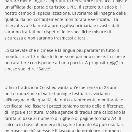
parlare molte lingue - soprattutto nel settore turistico. Colist è
un'affiliata del portale turistico UPPS. Il settore turistico è il
nostro campo di specializzazione. Lavoriamo all'insegna della
qualità, da noi costantemente monitorata e verificata. . La
riservatezza è la nostra prerogativa primaria e i vostri dati
saranno trattati nel rispetto delle specifiche misure di
sicurezza e non saranno trasmessi a terzi.
Lo sapevate che il cinese è la lingua più parlata? In tutto il
mondo circa 1,3 miliardi di persone parlano cinese. In cinese
un carattere corrisponde ad una parola. A proposito, 你好 in
cinese vuol dire "Salve".
Ufficio traduzioni Colist.eu vanta un'esperienza di 23 anni
nella traduzione di varie tipologie testuali. Lavoriamo
all'insegna della qualità, da noi costantemente monitorata e
verificata. Nel fissare i prezzi teniamo conto delle differenze
di lingua e scrittura. Molte agenzie di traduzione calcolano la
tariffa in base al numero di righe o di pagine formato A4. Il
calcolo in base al numero di pagine formato A4 può risultare
oneroso, poiché spesso è il layout a determinare il numero