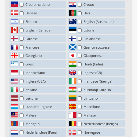
Creolo haitiano
Croato
Danese
Dari
Ebraico
English (Australian)
English (Canada)
Estone
Faroese
Finlandese
Francese
Gaelico scozzese
Georgiano
Giapponese
Greco
Hindi (India)
Indonesiano
Inglese (GB)
Inglese (USA)
Irlandese (Gaeilge)
Italiano
Kurmanji Kurdish
Lettone
Lintuano
Lussemburghese
Macedone
Malese
Maltese
Mongolo
Nederlandese (Belgio)
Nederlandese (Paesi
Norvegese