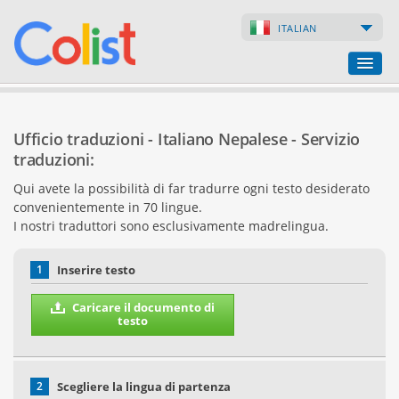
ITALIAN
Ufficio traduzioni
Ufficio traduzioni - Italiano Nepalese - Servizio
Lista delle aziende
traduzioni:
Qui avete la possibilità di far tradurre ogni testo desiderato
Pagine web
convenientemente in 70 lingue.
I nostri traduttori sono esclusivamente madrelingua.
Negozi online
1
Inserire testo
Caricare il documento di
testo
2
Scegliere la lingua di partenza