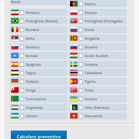
Bassi)
Pashtu
Persiano
Polacco
Portoghese (Brasile)
Portoghese (Portogallo)
Rumeno
Russo
Serbo
Singalese
Slovacco
Sloveno
Somalo
Sorani Kurdish
Spagnolo
Svedese
Tagico
Tailandese
Tedesco
Tigrina
Tonga
Turco
Turcomanno
Ucraino
Ungherese
Urdu (Pakistan)
Uzbeco
Vietnamita