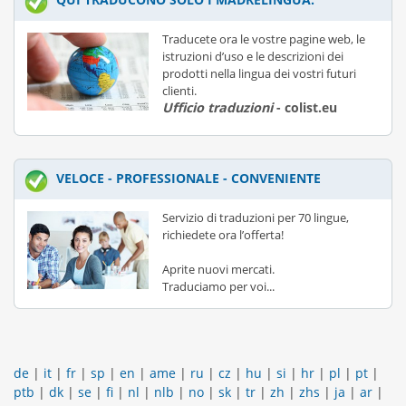
Traducete ora le vostre pagine web, le
istruzioni d’uso e le descrizioni dei
prodotti nella lingua dei vostri futuri
clienti.
Ufficio traduzioni
- colist.eu
VELOCE - PROFESSIONALE - CONVENIENTE
Servizio di traduzioni per 70 lingue,
richiedete ora l’offerta!
Aprite nuovi mercati.
Traduciamo per voi...
de
|
it
|
fr
|
sp
|
en
|
ame
|
ru
|
cz
|
hu
|
si
|
hr
|
pl
|
pt
|
ptb
|
dk
|
se
|
fi
|
nl
|
nlb
|
no
|
sk
|
tr
|
zh
|
zhs
|
ja
|
ar
|