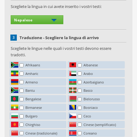
Scegliete la lingua in cui avete inserito i vostri testi:
3
Traduzione - Scegliere la lingua di arrivo
Scegliete le lingue nelle quali i vostri testi devono essere
tradotti.
Afrikaans
Albanese
Amharic
Arabo
Armeno
Azerbaigiano
Bantu
Basco
Bengalese
Bielorusso
Birmanese
Bosniaco
Bulgaro
Ceco
Chirghiso
Cinese (semplificato)
Cinese (tradizionale)
Coreano