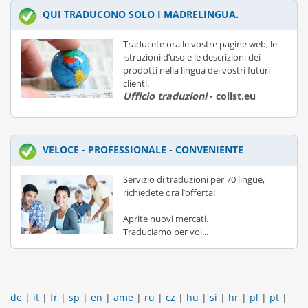
QUI TRADUCONO SOLO I MADRELINGUA.
Traducete ora le vostre pagine web, le
istruzioni d’uso e le descrizioni dei
prodotti nella lingua dei vostri futuri
clienti.
Ufficio traduzioni
- colist.eu
VELOCE - PROFESSIONALE - CONVENIENTE
Servizio di traduzioni per 70 lingue,
richiedete ora l’offerta!
Aprite nuovi mercati.
Traduciamo per voi...
de
|
it
|
fr
|
sp
|
en
|
ame
|
ru
|
cz
|
hu
|
si
|
hr
|
pl
|
pt
|