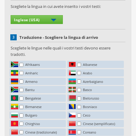
Scegliete la lingua in cui avete inserito i vostri testi:
3
Traduzione - Scegliere la lingua di arrivo
Scegliete le lingue nelle quali i vostri testi devono essere
tradotti.
Afrikaans
Albanese
Amharic
Arabo
Armeno
Azerbaigiano
Bantu
Basco
Bengalese
Bielorusso
Birmanese
Bosniaco
Bulgaro
Ceco
Chirghiso
Cinese (semplificato)
Cinese (tradizionale)
Coreano