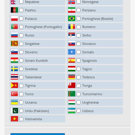
Nepalese
Norvegese
Pashtu
Persiano
Polacco
Portoghese (Brasile)
Portoghese (Portogallo)
Rumeno
Russo
Serbo
Singalese
Slovacco
Sloveno
Somalo
Sorani Kurdish
Spagnolo
Svedese
Tagico
Tailandese
Tedesco
Tigrina
Tonga
Turco
Turcomanno
Ucraino
Ungherese
Urdu (Pakistan)
Uzbeco
Vietnamita