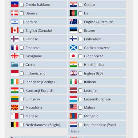
Creolo haitiano
Croato
Danese
Dari
Ebraico
English (Australian)
English (Canada)
Estone
Faroese
Finlandese
Francese
Gaelico scozzese
Georgiano
Giapponese
Greco
Hindi (India)
Indonesiano
Inglese (GB)
Irlandese (Gaeilge)
Italiano
Kurmanji Kurdish
Lettone
Lintuano
Lussemburghese
Macedone
Malese
Maltese
Mongolo
Nederlandese (Belgio)
Nederlandese (Paesi
Bassi)