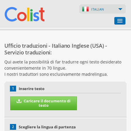
ITALIAN
Ufficio traduzioni
Ufficio traduzioni - Italiano Inglese (USA) -
Lista delle aziende
Servizio traduzioni:
Qui avete la possibilità di far tradurre ogni testo desiderato
Pagine web
convenientemente in 70 lingue.
I nostri traduttori sono esclusivamente madrelingua.
Negozi online
1
Inserire testo
Caricare il documento di
testo
2
Scegliere la lingua di partenza