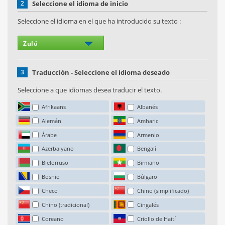
2
Seleccione el idioma de inicio
Seleccione el idioma en el que ha introducido su texto :
3
Traducción - Seleccione el idioma deseado
Seleccione a que idiomas desea traducir el texto.
Afrikaans
Albanés
Alemán
Amharic
Árabe
Armenio
Azerbaiyano
Bengalí
Bielorruso
Birmano
Bosnio
Búlgaro
Checo
Chino (simplificado)
Chino (tradicional)
Cingalés
Coreano
Criollo de Haití