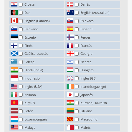
Croata
Danés
Dari
English (Australian)
English (Canada)
Eslovaco
Esloveno
Español
Estonio
Feroés
Finés
Francés
Gaélico escocés
Georgio
Griego
Hebreo
Hindi (India)
Húngaro
Indonesio
Inglés (GB)
Inglés (USA)
Irlandés (gaeilge)
Italiano
Japonés
Kirguís
Kurmanji Kurdish
Letón
Lituano
Luxemburgués
Macedonio
Malayo
Maltés