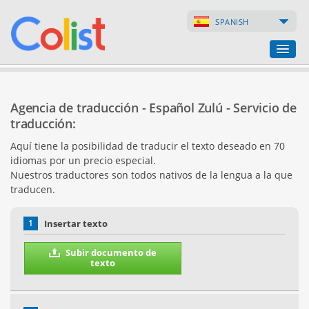
SPANISH
Agencia de traducción
Agencia de traducción - Español Zulú - Servicio de
Índice de empresas
traducción:
Aquí tiene la posibilidad de traducir el texto deseado en 70
Páginas web
idiomas por un precio especial.
Nuestros traductores son todos nativos de la lengua a la que
Tiendas en internet
traducen.
1
Insertar texto
Subir documento de
texto