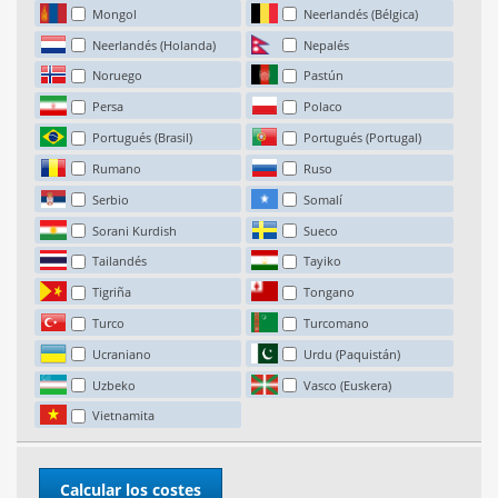
Mongol
Neerlandés (Bélgica)
Neerlandés (Holanda)
Nepalés
Noruego
Pastún
Persa
Polaco
Portugués (Brasil)
Portugués (Portugal)
Rumano
Ruso
Serbio
Somalí
Sorani Kurdish
Sueco
Tailandés
Tayiko
Tigriña
Tongano
Turco
Turcomano
Ucraniano
Urdu (Paquistán)
Uzbeko
Vasco (Euskera)
Vietnamita