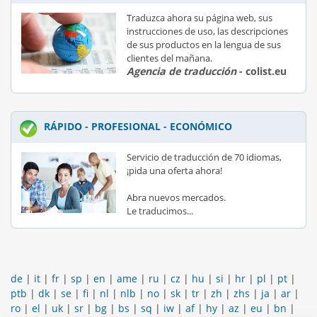
Traduzca ahora su página web, sus
instrucciones de uso, las descripciones
de sus productos en la lengua de sus
clientes del mañana.
Agencia de traducción
- colist.eu
RÁPIDO - PROFESIONAL - ECONÓMICO
Servicio de traducción de 70 idiomas,
¡pida una oferta ahora!
Abra nuevos mercados.
Le traducimos...
de
|
it
|
fr
|
sp
|
en
|
ame
|
ru
|
cz
|
hu
|
si
|
hr
|
pl
|
pt
|
ptb
|
dk
|
se
|
fi
|
nl
|
nlb
|
no
|
sk
|
tr
|
zh
|
zhs
|
ja
|
ar
|
ro
|
el
|
uk
|
sr
|
bg
|
bs
|
sq
|
iw
|
af
|
hy
|
az
|
eu
|
bn
|