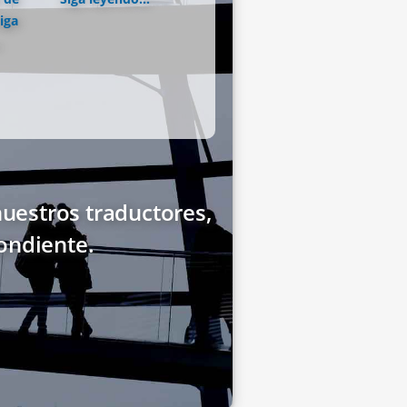
iga
uestros traductores,
ondiente.