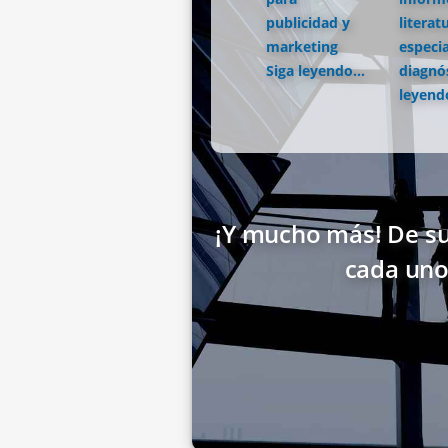
publicidad y
literat
marketing
especia
Siga leyendo...
diagnó
leyendo
¡Y mucho más! De su
cada uno