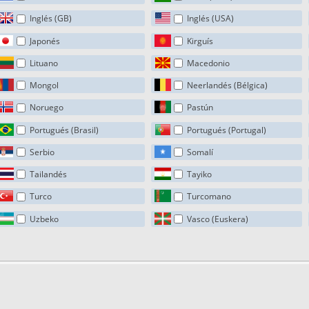
Inglés (GB)
Inglés (USA)
Japonés
Kirguís
Lituano
Macedonio
Mongol
Neerlandés (Bélgica)
Noruego
Pastún
Portugués (Brasil)
Portugués (Portugal)
Serbio
Somalí
Tailandés
Tayiko
Turco
Turcomano
Uzbeko
Vasco (Euskera)