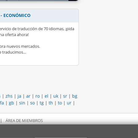
 - ECONÓMICO
ervicio de traducción de 70 idiomas, ¡pida
na oferta ahora!
bra nuevos mercados.
e traducimos...
h
|
zhs
|
ja
|
ar
|
ro
|
el
|
uk
|
sr
|
bg
fa
|
gb
|
sin
|
so
|
tg
|
th
|
to
|
ur
|
|
ÁREA DE MIEMBROS