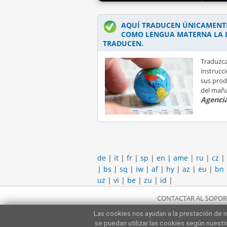
AQUÍ TRADUCEN ÚNICAMENTE
COMO LENGUA MATERNA LA 
TRADUCEN.
Traduzca
instrucc
sus prod
del mañ
Agencia
de
|
it
|
fr
|
sp
|
en
|
ame
|
ru
|
cz
|
|
bs
|
sq
|
iw
|
af
|
hy
|
az
|
eu
|
bn
uz
|
vi
|
be
|
zu
|
id
|
CONTACTAR AL SOPOR
Las cookies nos ayudan a la prestación de n
se puedan utilizar las cookies según nuest