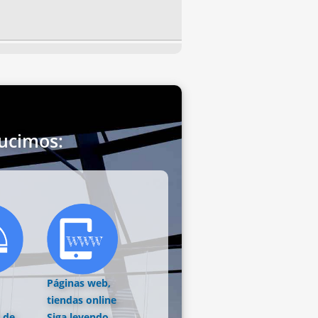
ucimos:
Páginas web,
tiendas online
 de
Siga leyendo...