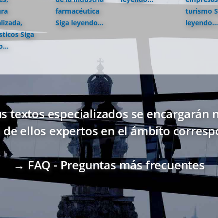
ura
farmacéutica
turismo
S
lizada,
Siga leyendo...
leyendo...
sticos
Siga
...
s textos especializados se encargarán n
 de ellos expertos en el ámbito corresp
→ FAQ - Preguntas más frecuentes