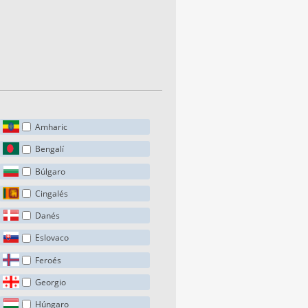
Amharic
Bengalí
Búlgaro
Cingalés
Danés
Eslovaco
Feroés
Georgio
Húngaro