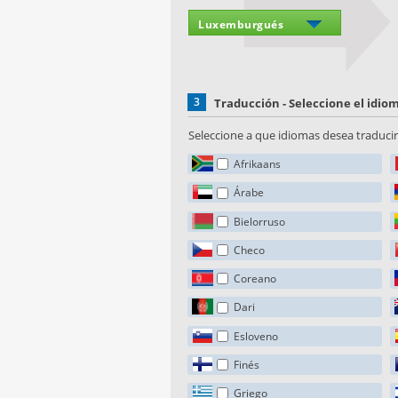
3
Traducción - Seleccione el idi
Seleccione a que idiomas desea traducir 
Afrikaans
Árabe
Bielorruso
Checo
Coreano
Dari
Esloveno
Finés
Griego