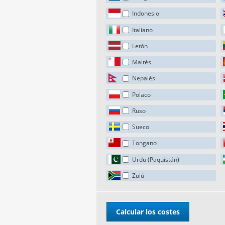
Indonesio
Italiano
Letón
Maltés
Nepalés
Polaco
Ruso
Sueco
Tongano
Urdu (Paquistán)
Zulú