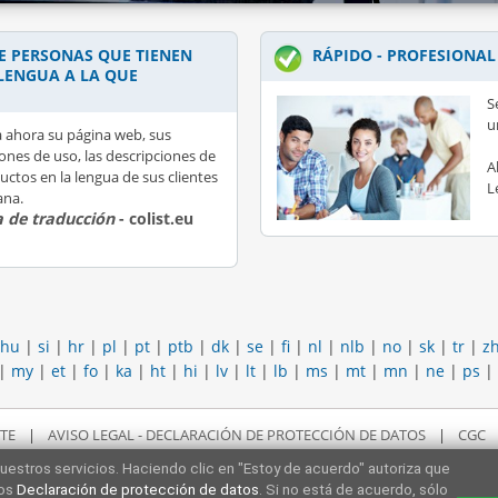
 PERSONAS QUE TIENEN
RÁPIDO - PROFESIONAL
LENGUA A LA QUE
S
u
 ahora su página web, sus
iones de uso, las descripciones de
A
uctos en la lengua de sus clientes
L
ana.
 de traducción
- colist.eu
hu
|
si
|
hr
|
pl
|
pt
|
ptb
|
dk
|
se
|
fi
|
nl
|
nlb
|
no
|
sk
|
tr
|
z
|
my
|
et
|
fo
|
ka
|
ht
|
hi
|
lv
|
lt
|
lb
|
ms
|
mt
|
mn
|
ne
|
ps
|
TE
|
AVISO LEGAL - DECLARACIÓN DE PROTECCIÓN DE DATOS
|
CGC
uestros servicios. Haciendo clic en "Estoy de acuerdo" autoriza que
ros
Declaración de protección de datos
. Si no está de acuerdo, sólo