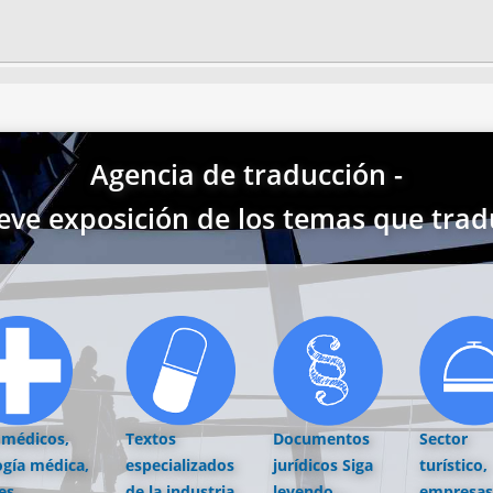
Agencia de traducción -
eve exposición de los temas que trad
 médicos,
Textos
Documentos
Sector
ogía médica,
especializados
jurídicos
Siga
turístico,
es,
de la industria
leyendo...
empresas