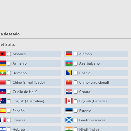
oma deseado
el texto.
Albanés
Alemán
Armenio
Azerbaiyano
Birmano
Bosnio
Chino (simplificado)
Chino (tradicional)
Criollo de Haití
Croata
English (Australian)
English (Canada)
Español
Estonio
Francés
Gaélico escocés
Hebreo
Hindi (India)