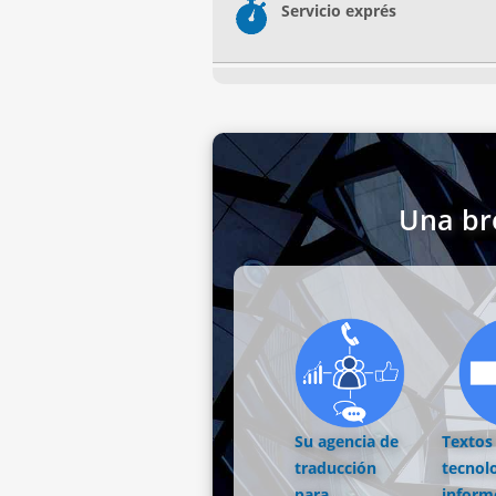
Servicio exprés
Una br
Su agencia de
Textos
traducción
tecnol
para
inform