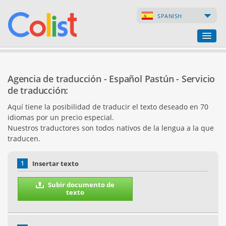
SPANISH
Agencia de traducción
Agencia de traducción - Español Pastún - Servicio
Índice de empresas
de traducción:
Aquí tiene la posibilidad de traducir el texto deseado en 70
Páginas web
idiomas por un precio especial.
Nuestros traductores son todos nativos de la lengua a la que
Tiendas en internet
traducen.
1
Insertar texto
Subir documento de
texto