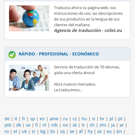
Traduzca ahora su página web, sus
instrucciones de uso, las descripciones
de sus productos en la lengua de sus
clientes del mañana.
Agencia de traducción
- colist.eu
RÁPIDO - PROFESIONAL - ECONÓMICO
Servicio de traducción de 70 idiomas,
¡pida una oferta ahora!
Abra nuevos mercados.
Le traducimos...
de
|
it
|
fr
|
sp
|
en
|
ame
|
ru
|
cz
|
hu
|
si
|
hr
|
pl
|
pt
|
ptb
|
dk
|
se
|
fi
|
nl
|
nlb
|
no
|
sk
|
tr
|
zh
|
zhs
|
ja
|
ar
|
ro
|
el
|
uk
|
sr
|
bg
|
bs
|
sq
|
iw
|
af
|
hy
|
az
|
eu
|
bn
|