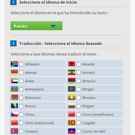
2
Seleccione el idioma de inicio
Seleccione el idioma en el que ha introducido su texto :
3
Traducción - Seleccione el idioma deseado
Seleccione a que idiomas desea traducir el texto.
Afrikaans
Albanés
Alemán
Amharic
Árabe
Armenio
Azerbaiyano
Bengalí
Bielorruso
Birmano
Bosnio
Búlgaro
Checo
Chino (simplificado)
Chino (tradicional)
Cingalés
Coreano
Criollo de Haití