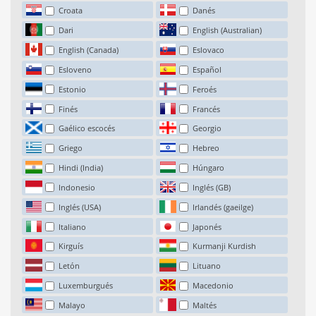
Croata
Danés
Dari
English (Australian)
English (Canada)
Eslovaco
Esloveno
Español
Estonio
Feroés
Finés
Francés
Gaélico escocés
Georgio
Griego
Hebreo
Hindi (India)
Húngaro
Indonesio
Inglés (GB)
Inglés (USA)
Irlandés (gaeilge)
Italiano
Japonés
Kirguís
Kurmanji Kurdish
Letón
Lituano
Luxemburgués
Macedonio
Malayo
Maltés