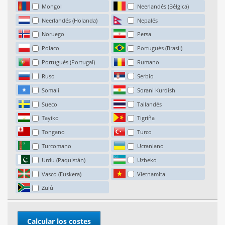
Mongol
Neerlandés (Bélgica)
Neerlandés (Holanda)
Nepalés
Noruego
Persa
Polaco
Portugués (Brasil)
Portugués (Portugal)
Rumano
Ruso
Serbio
Somalí
Sorani Kurdish
Sueco
Tailandés
Tayiko
Tigriña
Tongano
Turco
Turcomano
Ucraniano
Urdu (Paquistán)
Uzbeko
Vasco (Euskera)
Vietnamita
Zulú