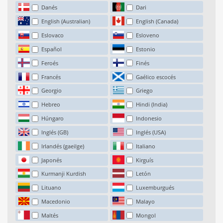
Danés
Dari
English (Australian)
English (Canada)
Eslovaco
Esloveno
Español
Estonio
Feroés
Finés
Francés
Gaélico escocés
Georgio
Griego
Hebreo
Hindi (India)
Húngaro
Indonesio
Inglés (GB)
Inglés (USA)
Irlandés (gaeilge)
Italiano
Japonés
Kirguís
Kurmanji Kurdish
Letón
Lituano
Luxemburgués
Macedonio
Malayo
Maltés
Mongol