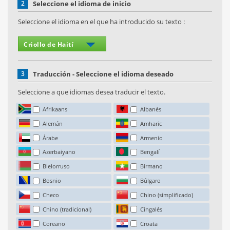
2
Seleccione el idioma de inicio
Seleccione el idioma en el que ha introducido su texto :
3
Traducción - Seleccione el idioma deseado
Seleccione a que idiomas desea traducir el texto.
Afrikaans
Albanés
Alemán
Amharic
Árabe
Armenio
Azerbaiyano
Bengalí
Bielorruso
Birmano
Bosnio
Búlgaro
Checo
Chino (simplificado)
Chino (tradicional)
Cingalés
Coreano
Croata