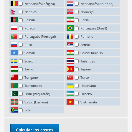
Neerlandés (Bélgica)
Neerlandés (Holanda)
Nepalés
Noruego
Pastún
Persa
Polaco
Portugués (Brasil)
Portugués (Portugal)
Rumano
Ruso
Serbio
Somalí
Sorani Kurdish
Sueco
Tailandés
Tayiko
Tigriña
Tongano
Turco
Turcomano
Ucraniano
Urdu (Paquistán)
Uzbeko
Vasco (Euskera)
Vietnamita
Zulú