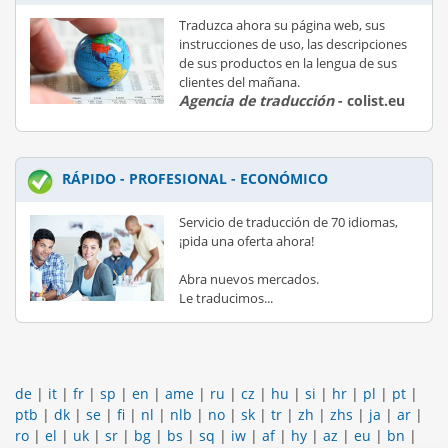
Traduzca ahora su página web, sus
instrucciones de uso, las descripciones
de sus productos en la lengua de sus
clientes del mañana.
Agencia de traducción
- colist.eu
RÁPIDO - PROFESIONAL - ECONÓMICO
Servicio de traducción de 70 idiomas,
¡pida una oferta ahora!
Abra nuevos mercados.
Le traducimos...
de
|
it
|
fr
|
sp
|
en
|
ame
|
ru
|
cz
|
hu
|
si
|
hr
|
pl
|
pt
|
ptb
|
dk
|
se
|
fi
|
nl
|
nlb
|
no
|
sk
|
tr
|
zh
|
zhs
|
ja
|
ar
|
ro
|
el
|
uk
|
sr
|
bg
|
bs
|
sq
|
iw
|
af
|
hy
|
az
|
eu
|
bn
|