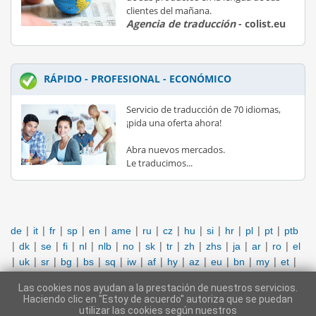
clientes del mañana.
Agencia de traducción
- colist.eu
RÁPIDO - PROFESIONAL - ECONÓMICO
Servicio de traducción de 70 idiomas,
¡pida una oferta ahora!
Abra nuevos mercados.
Le traducimos...
|
|
|
|
|
|
|
|
|
|
|
|
|
de
it
fr
sp
en
ame
ru
cz
hu
si
hr
pl
pt
ptb
|
|
|
|
|
|
|
|
|
|
|
|
|
|
dk
se
fi
nl
nlb
no
sk
tr
zh
zhs
ja
ar
ro
el
|
|
|
|
|
|
|
|
|
|
|
|
|
|
uk
sr
bg
bs
sq
iw
af
hy
az
eu
bn
my
et
|
|
|
|
|
|
|
|
|
|
|
|
|
|
fo
ka
ht
hi
lv
lt
lb
ms
mt
mn
ne
ps
fa
gb
Las cookies nos ayudan a la prestación de nuestros servicios.
|
|
|
|
|
|
|
|
|
|
|
sin
so
tg
th
to
ur
uz
vi
be
zu
id
Haciendo clic en "Estoy de acuerdo" autoriza que se puedan
utilizar las cookies según nuestros