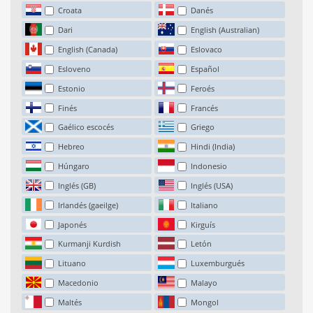
Croata
Danés
Dari
English (Australian)
English (Canada)
Eslovaco
Esloveno
Español
Estonio
Feroés
Finés
Francés
Gaélico escocés
Griego
Hebreo
Hindi (India)
Húngaro
Indonesio
Inglés (GB)
Inglés (USA)
Irlandés (gaeilge)
Italiano
Japonés
Kirguís
Kurmanji Kurdish
Letón
Lituano
Luxemburgués
Macedonio
Malayo
Maltés
Mongol