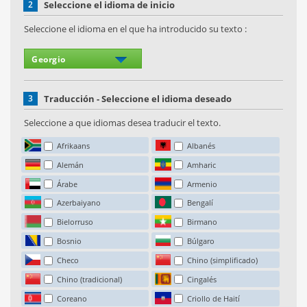
2
Seleccione el idioma de inicio
Seleccione el idioma en el que ha introducido su texto :
3
Traducción - Seleccione el idioma deseado
Seleccione a que idiomas desea traducir el texto.
Afrikaans
Albanés
Alemán
Amharic
Árabe
Armenio
Azerbaiyano
Bengalí
Bielorruso
Birmano
Bosnio
Búlgaro
Checo
Chino (simplificado)
Chino (tradicional)
Cingalés
Coreano
Criollo de Haití