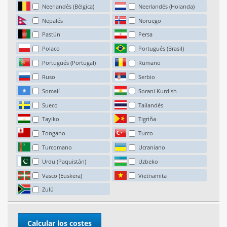
Neerlandés (Bélgica)
Neerlandés (Holanda)
Nepalés
Noruego
Pastún
Persa
Polaco
Portugués (Brasil)
Portugués (Portugal)
Rumano
Ruso
Serbio
Somalí
Sorani Kurdish
Sueco
Tailandés
Tayiko
Tigriña
Tongano
Turco
Turcomano
Ucraniano
Urdu (Paquistán)
Uzbeko
Vasco (Euskera)
Vietnamita
Zulú