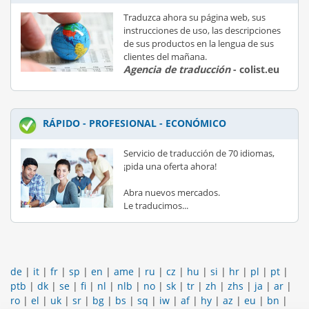
Traduzca ahora su página web, sus
instrucciones de uso, las descripciones
de sus productos en la lengua de sus
clientes del mañana.
Agencia de traducción
- colist.eu
RÁPIDO - PROFESIONAL - ECONÓMICO
Servicio de traducción de 70 idiomas,
¡pida una oferta ahora!
Abra nuevos mercados.
Le traducimos...
de
|
it
|
fr
|
sp
|
en
|
ame
|
ru
|
cz
|
hu
|
si
|
hr
|
pl
|
pt
|
ptb
|
dk
|
se
|
fi
|
nl
|
nlb
|
no
|
sk
|
tr
|
zh
|
zhs
|
ja
|
ar
|
ro
|
el
|
uk
|
sr
|
bg
|
bs
|
sq
|
iw
|
af
|
hy
|
az
|
eu
|
bn
|