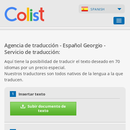
SPANISH
Agencia de traducción
Agencia de traducción - Español Georgio -
Índice de empresas
Servicio de traducción:
Aquí tiene la posibilidad de traducir el texto deseado en 70
Páginas web
idiomas por un precio especial.
Nuestros traductores son todos nativos de la lengua a la que
Tiendas en internet
traducen.
1
Insertar texto
Subir documento de
texto