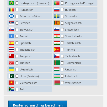
Portugiesisch (Brasilien)
Portugiesisch (Portugal)
Rumänisch
Russisch
Schottisch-Gälisch
Schwedisch
Serbisch
Singhalesisch
Slowakisch
Slowenisch
Somali
Sorani Kurdisch
Spanisch
Tadschikisch
Thailändisch
Tigrinya
Tongaisch
Tschechisch
Türkisch
Turkmenisch
Ukrainisch
Ungarisch
Urdu (Pakistan)
Usbekisch
Vietnamesisch
Weißrussisch
Zulu