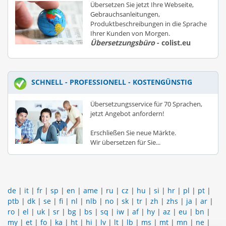
Übersetzen Sie jetzt Ihre Webseite,
Gebrauchsanleitungen,
Produktbeschreibungen in die Sprache
Ihrer Kunden von Morgen.
Übersetzungsbüro
- colist.eu
SCHNELL - PROFESSIONELL - KOSTENGÜNSTIG
Übersetzungsservice für 70 Sprachen,
jetzt Angebot anfordern!
Erschließen Sie neue Märkte.
Wir übersetzen für Sie...
de
|
it
|
fr
|
sp
|
en
|
ame
|
ru
|
cz
|
hu
|
si
|
hr
|
pl
|
pt
|
ptb
|
dk
|
se
|
fi
|
nl
|
nlb
|
no
|
sk
|
tr
|
zh
|
zhs
|
ja
|
ar
|
ro
|
el
|
uk
|
sr
|
bg
|
bs
|
sq
|
iw
|
af
|
hy
|
az
|
eu
|
bn
|
my
|
et
|
fo
|
ka
|
ht
|
hi
|
lv
|
lt
|
lb
|
ms
|
mt
|
mn
|
ne
|