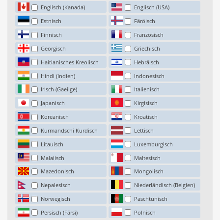
Englisch (Kanada)
Englisch (USA)
Estnisch
Färöisch
Finnisch
Französisch
Georgisch
Griechisch
Haitianisches Kreolisch
Hebräisch
Hindi (Indien)
Indonesisch
Irisch (Gaeilge)
Italienisch
Japanisch
Kirgisisch
Koreanisch
Kroatisch
Kurmandschi Kurdisch
Lettisch
Litauisch
Luxemburgisch
Malaiisch
Maltesisch
Mazedonisch
Mongolisch
Nepalesisch
Niederländisch (Belgien)
Norwegisch
Paschtunisch
Persisch (Fārsī)
Polnisch