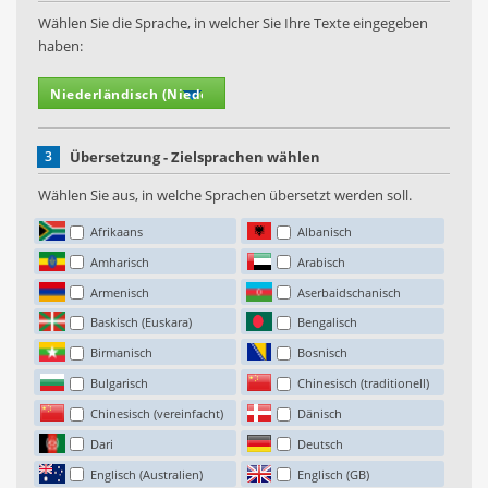
Wählen Sie die Sprache, in welcher Sie Ihre Texte eingegeben
haben:
3
Übersetzung - Zielsprachen wählen
Wählen Sie aus, in welche Sprachen übersetzt werden soll.
Afrikaans
Albanisch
Amharisch
Arabisch
Armenisch
Aserbaidschanisch
Baskisch (Euskara)
Bengalisch
Birmanisch
Bosnisch
Bulgarisch
Chinesisch (traditionell)
Chinesisch (vereinfacht)
Dänisch
Dari
Deutsch
Englisch (Australien)
Englisch (GB)