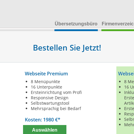
Übersetzungsbüro
Firmenverzeic
Bestellen Sie Jetzt!
Webseite Premium
Websei
8 Menüpunkte
8 Me
16 Unterpunkte
16 U
Ersteinrichtung vom Profi
Inkl
Responsive Design
Erst
Selbstwartungstool
Artik
Mehrsprachig bei Bedarf
Erst
Resp
Kosten: 1980 €*
Selb
Mehr
Auswählen