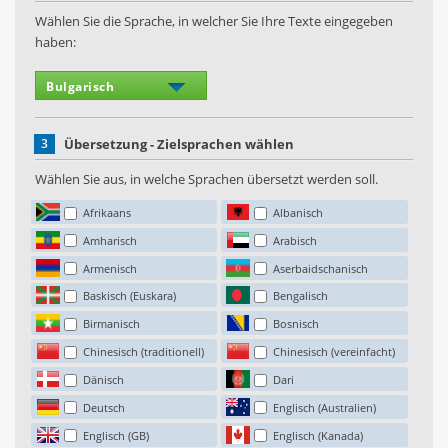
Wählen Sie die Sprache, in welcher Sie Ihre Texte eingegeben
haben:
3
Übersetzung - Zielsprachen wählen
Wählen Sie aus, in welche Sprachen übersetzt werden soll.
Afrikaans
Albanisch
Amharisch
Arabisch
Armenisch
Aserbaidschanisch
Baskisch (Euskara)
Bengalisch
Birmanisch
Bosnisch
Chinesisch (traditionell)
Chinesisch (vereinfacht)
Dänisch
Dari
Deutsch
Englisch (Australien)
Englisch (GB)
Englisch (Kanada)