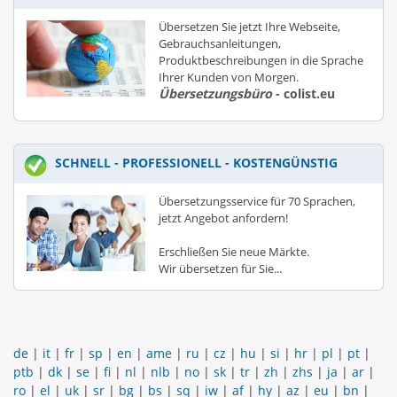
Übersetzen Sie jetzt Ihre Webseite,
Gebrauchsanleitungen,
Produktbeschreibungen in die Sprache
Ihrer Kunden von Morgen.
Übersetzungsbüro
- colist.eu
SCHNELL - PROFESSIONELL - KOSTENGÜNSTIG
Übersetzungsservice für 70 Sprachen,
jetzt Angebot anfordern!
Erschließen Sie neue Märkte.
Wir übersetzen für Sie...
de
|
it
|
fr
|
sp
|
en
|
ame
|
ru
|
cz
|
hu
|
si
|
hr
|
pl
|
pt
|
ptb
|
dk
|
se
|
fi
|
nl
|
nlb
|
no
|
sk
|
tr
|
zh
|
zhs
|
ja
|
ar
|
ro
|
el
|
uk
|
sr
|
bg
|
bs
|
sq
|
iw
|
af
|
hy
|
az
|
eu
|
bn
|