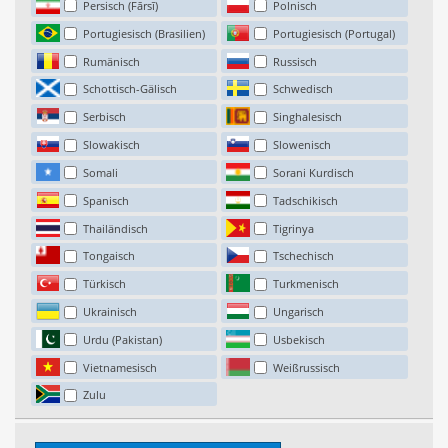
Persisch (Fārsī)
Polnisch
Portugiesisch (Brasilien)
Portugiesisch (Portugal)
Rumänisch
Russisch
Schottisch-Gälisch
Schwedisch
Serbisch
Singhalesisch
Slowakisch
Slowenisch
Somali
Sorani Kurdisch
Spanisch
Tadschikisch
Thailändisch
Tigrinya
Tongaisch
Tschechisch
Türkisch
Turkmenisch
Ukrainisch
Ungarisch
Urdu (Pakistan)
Usbekisch
Vietnamesisch
Weißrussisch
Zulu