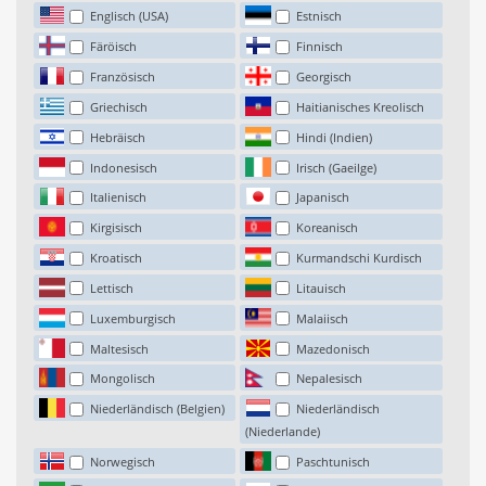
Englisch (USA)
Estnisch
Färöisch
Finnisch
Französisch
Georgisch
Griechisch
Haitianisches Kreolisch
Hebräisch
Hindi (Indien)
Indonesisch
Irisch (Gaeilge)
Italienisch
Japanisch
Kirgisisch
Koreanisch
Kroatisch
Kurmandschi Kurdisch
Lettisch
Litauisch
Luxemburgisch
Malaiisch
Maltesisch
Mazedonisch
Mongolisch
Nepalesisch
Niederländisch (Belgien)
Niederländisch
(Niederlande)
Norwegisch
Paschtunisch