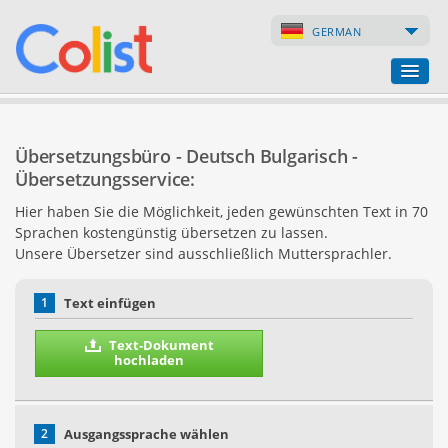
GERMAN
Übersetzungsbüro
Übersetzungsbüro - Deutsch Bulgarisch -
Firmenverzeichnis
Übersetzungsservice:
Hier haben Sie die Möglichkeit, jeden gewünschten Text in 70
Webseiten
Sprachen kostengünstig übersetzen zu lassen.
Unsere Übersetzer sind ausschließlich Muttersprachler.
Internet-Shops
1
Text einfügen
Text-Dokument
hochladen
2
Ausgangssprache wählen