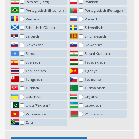
Persisch (Fārsī)
Polnisch
Portugiesisch (Brasilien)
Portugiesisch (Portugal)
Rumänisch
Russisch
Schottisch-Gälisch
Schwedisch
Serbisch
Singhalesisch
Slowakisch
Slowenisch
Somali
Sorani Kurdisch
Spanisch
Tadschikisch
Thailändisch
Tigrinya
Tongaisch
Tschechisch
Türkisch
Turkmenisch
Ukrainisch
Ungarisch
Urdu (Pakistan)
Usbekisch
Vietnamesisch
Weißrussisch
Zulu