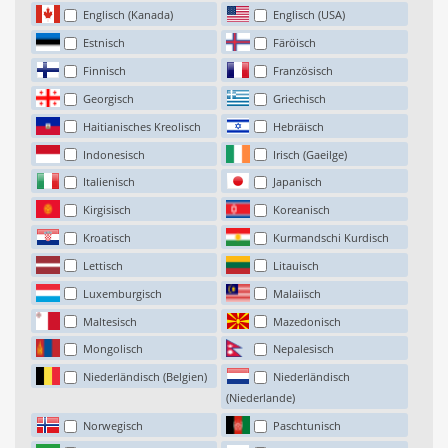
Englisch (Kanada)
Englisch (USA)
Estnisch
Färöisch
Finnisch
Französisch
Georgisch
Griechisch
Haitianisches Kreolisch
Hebräisch
Indonesisch
Irisch (Gaeilge)
Italienisch
Japanisch
Kirgisisch
Koreanisch
Kroatisch
Kurmandschi Kurdisch
Lettisch
Litauisch
Luxemburgisch
Malaiisch
Maltesisch
Mazedonisch
Mongolisch
Nepalesisch
Niederländisch (Belgien)
Niederländisch
(Niederlande)
Norwegisch
Paschtunisch