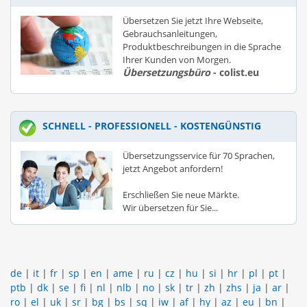
Übersetzen Sie jetzt Ihre Webseite,
Gebrauchsanleitungen,
Produktbeschreibungen in die Sprache
Ihrer Kunden von Morgen.
Übersetzungsbüro
- colist.eu
SCHNELL - PROFESSIONELL - KOSTENGÜNSTIG
Übersetzungsservice für 70 Sprachen,
jetzt Angebot anfordern!
Erschließen Sie neue Märkte.
Wir übersetzen für Sie...
de
|
it
|
fr
|
sp
|
en
|
ame
|
ru
|
cz
|
hu
|
si
|
hr
|
pl
|
pt
|
ptb
|
dk
|
se
|
fi
|
nl
|
nlb
|
no
|
sk
|
tr
|
zh
|
zhs
|
ja
|
ar
|
ro
|
el
|
uk
|
sr
|
bg
|
bs
|
sq
|
iw
|
af
|
hy
|
az
|
eu
|
bn
|