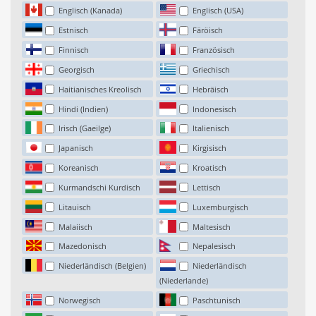
Englisch (Kanada)
Englisch (USA)
Estnisch
Färöisch
Finnisch
Französisch
Georgisch
Griechisch
Haitianisches Kreolisch
Hebräisch
Hindi (Indien)
Indonesisch
Irisch (Gaeilge)
Italienisch
Japanisch
Kirgisisch
Koreanisch
Kroatisch
Kurmandschi Kurdisch
Lettisch
Litauisch
Luxemburgisch
Malaiisch
Maltesisch
Mazedonisch
Nepalesisch
Niederländisch (Belgien)
Niederländisch
(Niederlande)
Norwegisch
Paschtunisch