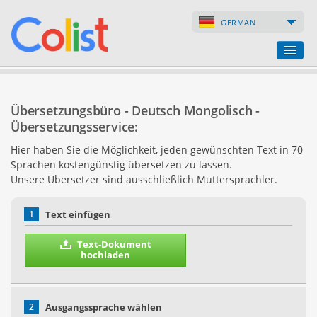
GERMAN
Übersetzungsbüro
Übersetzungsbüro - Deutsch Mongolisch -
Firmenverzeichnis
Übersetzungsservice:
Hier haben Sie die Möglichkeit, jeden gewünschten Text in 70
Webseiten
Sprachen kostengünstig übersetzen zu lassen.
Unsere Übersetzer sind ausschließlich Muttersprachler.
Internet-Shops
1
Text einfügen
Text-Dokument
hochladen
2
Ausgangssprache wählen