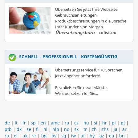
Übersetzen Sie jetzt Ihre Webseite,
Gebrauchsanleitungen,
Produktbeschreibungen in die Sprache
Ihrer Kunden von Morgen.
Übersetzungsbüro
- colist.eu
SCHNELL - PROFESSIONELL - KOSTENGÜNSTIG
Übersetzungsservice für 70 Sprachen,
jetzt Angebot anfordern!
Erschließen Sie neue Märkte.
Wir übersetzen für Sie...
de
|
it
|
fr
|
sp
|
en
|
ame
|
ru
|
cz
|
hu
|
si
|
hr
|
pl
|
pt
|
ptb
|
dk
|
se
|
fi
|
nl
|
nlb
|
no
|
sk
|
tr
|
zh
|
zhs
|
ja
|
ar
|
ro
|
el
|
uk
|
sr
|
bg
|
bs
|
sq
|
iw
|
af
|
hy
|
az
|
eu
|
bn
|