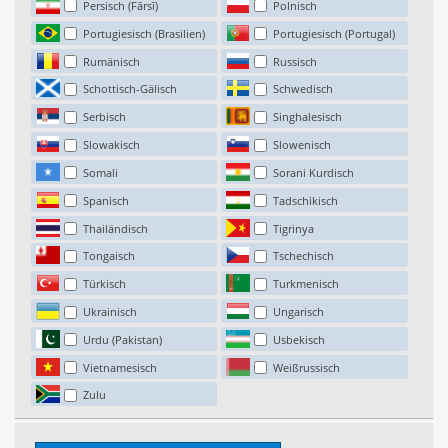
Persisch (Fārsī)
Polnisch
Portugiesisch (Brasilien)
Portugiesisch (Portugal)
Rumänisch
Russisch
Schottisch-Gälisch
Schwedisch
Serbisch
Singhalesisch
Slowakisch
Slowenisch
Somali
Sorani Kurdisch
Spanisch
Tadschikisch
Thailändisch
Tigrinya
Tongaisch
Tschechisch
Türkisch
Turkmenisch
Ukrainisch
Ungarisch
Urdu (Pakistan)
Usbekisch
Vietnamesisch
Weißrussisch
Zulu