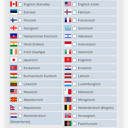
Englisch (Kanada)
Englisch (USA)
Estnisch
Färöisch
Finnisch
Französisch
Georgisch
Griechisch
Haitianisches Kreolisch
Hebräisch
Hindi (Indien)
Indonesisch
Irisch (Gaeilge)
Italienisch
Japanisch
Kirgisisch
Koreanisch
Kroatisch
Kurmandschi Kurdisch
Lettisch
Litauisch
Luxemburgisch
Malaiisch
Maltesisch
Mazedonisch
Mongolisch
Nepalesisch
Niederländisch (Belgien)
Niederländisch
Norwegisch
(Niederlande)
Paschtunisch