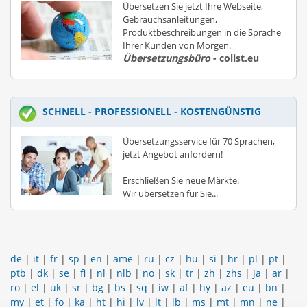
Übersetzen Sie jetzt Ihre Webseite,
Gebrauchsanleitungen,
Produktbeschreibungen in die Sprache
Ihrer Kunden von Morgen.
Übersetzungsbüro
- colist.eu
SCHNELL - PROFESSIONELL - KOSTENGÜNSTIG
Übersetzungsservice für 70 Sprachen,
jetzt Angebot anfordern!
Erschließen Sie neue Märkte.
Wir übersetzen für Sie...
de
|
it
|
fr
|
sp
|
en
|
ame
|
ru
|
cz
|
hu
|
si
|
hr
|
pl
|
pt
|
ptb
|
dk
|
se
|
fi
|
nl
|
nlb
|
no
|
sk
|
tr
|
zh
|
zhs
|
ja
|
ar
|
ro
|
el
|
uk
|
sr
|
bg
|
bs
|
sq
|
iw
|
af
|
hy
|
az
|
eu
|
bn
|
my
|
et
|
fo
|
ka
|
ht
|
hi
|
lv
|
lt
|
lb
|
ms
|
mt
|
mn
|
ne
|