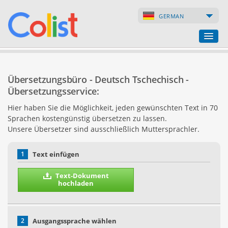
GERMAN
Übersetzungsbüro
Übersetzungsbüro - Deutsch Tschechisch -
Firmenverzeichnis
Übersetzungsservice:
Hier haben Sie die Möglichkeit, jeden gewünschten Text in 70
Webseiten
Sprachen kostengünstig übersetzen zu lassen.
Unsere Übersetzer sind ausschließlich Muttersprachler.
Internet-Shops
1
Text einfügen
Text-Dokument
hochladen
2
Ausgangssprache wählen