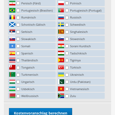
Persisch (Fārsī)
Polnisch
Portugiesisch (Brasilien)
Portugiesisch (Portugal)
Rumänisch
Russisch
Schottisch-Gälisch
Schwedisch
Serbisch
Singhalesisch
Slowakisch
Slowenisch
Somali
Sorani Kurdisch
Spanisch
Tadschikisch
Thailändisch
Tigrinya
Tongaisch
Türkisch
Turkmenisch
Ukrainisch
Ungarisch
Urdu (Pakistan)
Usbekisch
Vietnamesisch
Weißrussisch
Zulu