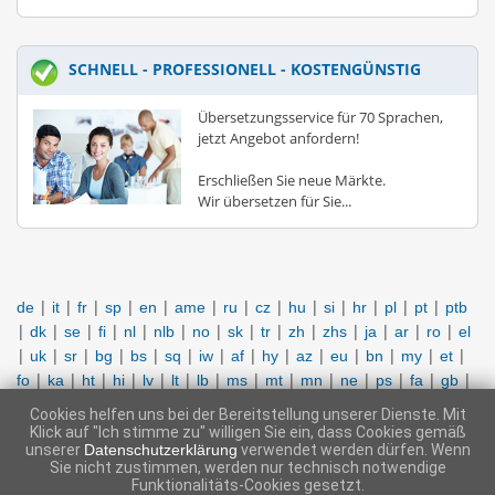
SCHNELL - PROFESSIONELL - KOSTENGÜNSTIG
Übersetzungsservice für 70 Sprachen,
jetzt Angebot anfordern!
Erschließen Sie neue Märkte.
Wir übersetzen für Sie...
|
|
|
|
|
|
|
|
|
|
|
|
|
de
it
fr
sp
en
ame
ru
cz
hu
si
hr
pl
pt
ptb
|
|
|
|
|
|
|
|
|
|
|
|
|
|
dk
se
fi
nl
nlb
no
sk
tr
zh
zhs
ja
ar
ro
el
|
|
|
|
|
|
|
|
|
|
|
|
|
|
uk
sr
bg
bs
sq
iw
af
hy
az
eu
bn
my
et
|
|
|
|
|
|
|
|
|
|
|
|
|
|
fo
ka
ht
hi
lv
lt
lb
ms
mt
mn
ne
ps
fa
gb
|
|
|
|
|
|
|
|
|
|
|
sin
so
tg
th
to
ur
uz
vi
be
zu
id
Cookies helfen uns bei der Bereitstellung unserer Dienste. Mit
Klick auf "Ich stimme zu" willigen Sie ein, dass Cookies gemäß
|
|
|
SUPPORT KONTAKTIEREN
IMPRESSUM
AGB
unserer
Datenschutzerklärung
verwendet werden dürfen. Wenn
MITGLIEDERBEREICH
Sie nicht zustimmen, werden nur technisch notwendige
Funktionalitäts-Cookies gesetzt.