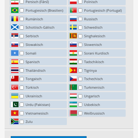
Persisch (Fārsī)
Polnisch
Portugiesisch (Brasilien)
Portugiesisch (Portugal)
Rumänisch
Russisch
Schottisch-Gälisch
Schwedisch
Serbisch
Singhalesisch
Slowakisch
Slowenisch
Somali
Sorani Kurdisch
Spanisch
Tadschikisch
Thailändisch
Tigrinya
Tongaisch
Tschechisch
Türkisch
Turkmenisch
Ukrainisch
Ungarisch
Urdu (Pakistan)
Usbekisch
Vietnamesisch
Weißrussisch
Zulu