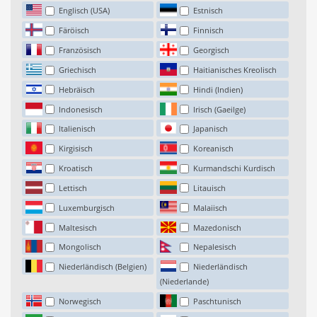
Englisch (USA)
Estnisch
Färöisch
Finnisch
Französisch
Georgisch
Griechisch
Haitianisches Kreolisch
Hebräisch
Hindi (Indien)
Indonesisch
Irisch (Gaeilge)
Italienisch
Japanisch
Kirgisisch
Koreanisch
Kroatisch
Kurmandschi Kurdisch
Lettisch
Litauisch
Luxemburgisch
Malaiisch
Maltesisch
Mazedonisch
Mongolisch
Nepalesisch
Niederländisch (Belgien)
Niederländisch
(Niederlande)
Norwegisch
Paschtunisch