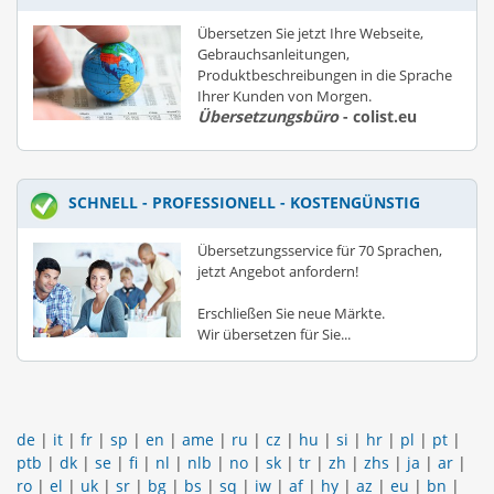
Übersetzen Sie jetzt Ihre Webseite,
Gebrauchsanleitungen,
Produktbeschreibungen in die Sprache
Ihrer Kunden von Morgen.
Übersetzungsbüro
- colist.eu
SCHNELL - PROFESSIONELL - KOSTENGÜNSTIG
Übersetzungsservice für 70 Sprachen,
jetzt Angebot anfordern!
Erschließen Sie neue Märkte.
Wir übersetzen für Sie...
de
|
it
|
fr
|
sp
|
en
|
ame
|
ru
|
cz
|
hu
|
si
|
hr
|
pl
|
pt
|
ptb
|
dk
|
se
|
fi
|
nl
|
nlb
|
no
|
sk
|
tr
|
zh
|
zhs
|
ja
|
ar
|
ro
|
el
|
uk
|
sr
|
bg
|
bs
|
sq
|
iw
|
af
|
hy
|
az
|
eu
|
bn
|