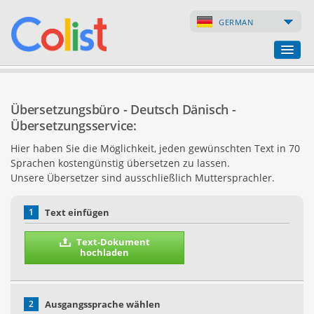
GERMAN
Übersetzungsbüro
Übersetzungsbüro - Deutsch Dänisch -
Firmenverzeichnis
Übersetzungsservice:
Hier haben Sie die Möglichkeit, jeden gewünschten Text in 70
Webseiten
Sprachen kostengünstig übersetzen zu lassen.
Unsere Übersetzer sind ausschließlich Muttersprachler.
Internet-Shops
1
Text einfügen
Text-Dokument
hochladen
2
Ausgangssprache wählen