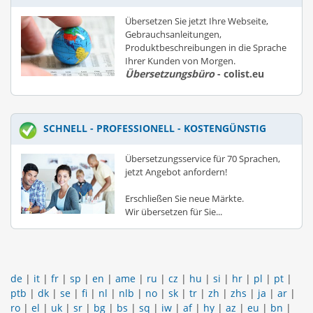
Übersetzen Sie jetzt Ihre Webseite,
Gebrauchsanleitungen,
Produktbeschreibungen in die Sprache
Ihrer Kunden von Morgen.
Übersetzungsbüro
- colist.eu
SCHNELL - PROFESSIONELL - KOSTENGÜNSTIG
Übersetzungsservice für 70 Sprachen,
jetzt Angebot anfordern!
Erschließen Sie neue Märkte.
Wir übersetzen für Sie...
de
|
it
|
fr
|
sp
|
en
|
ame
|
ru
|
cz
|
hu
|
si
|
hr
|
pl
|
pt
|
ptb
|
dk
|
se
|
fi
|
nl
|
nlb
|
no
|
sk
|
tr
|
zh
|
zhs
|
ja
|
ar
|
ro
|
el
|
uk
|
sr
|
bg
|
bs
|
sq
|
iw
|
af
|
hy
|
az
|
eu
|
bn
|