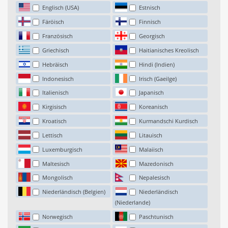
Englisch (USA)
Estnisch
Färöisch
Finnisch
Französisch
Georgisch
Griechisch
Haitianisches Kreolisch
Hebräisch
Hindi (Indien)
Indonesisch
Irisch (Gaeilge)
Italienisch
Japanisch
Kirgisisch
Koreanisch
Kroatisch
Kurmandschi Kurdisch
Lettisch
Litauisch
Luxemburgisch
Malaiisch
Maltesisch
Mazedonisch
Mongolisch
Nepalesisch
Niederländisch (Belgien)
Niederländisch
(Niederlande)
Norwegisch
Paschtunisch