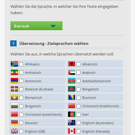
Wählen Sie die Sprache, in welcher Sie Ihre Texte eingegeben
haben:
3
Übersetzung - Zielsprachen wählen
Wählen Sie aus, in welche Sprachen übersetzt werden soll.
Afrikaans
Albanisch
Amharisch
Arabisch
Armenisch
Aserbaidschanisch
Baskisch (Euskara)
Bengalisch
Birmanisch
Bosnisch
Bulgarisch
Chinesisch (traditionell)
Chinesisch (vereinfacht)
Dari
Deutsch
Englisch (Australien)
Englisch (GB)
Englisch (Kanada)