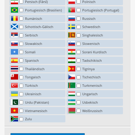
Persisch (Fārsī)
Polnisch
Portugiesisch (Brasilien)
Portugiesisch (Portugal)
Rumänisch
Russisch
Schottisch-Gälisch
Schwedisch
Serbisch
Singhalesisch
Slowakisch
Slowenisch
Somali
Sorani Kurdisch
Spanisch
Tadschikisch
Thailändisch
Tigrinya
Tongaisch
Tschechisch
Türkisch
Turkmenisch
Ukrainisch
Ungarisch
Urdu (Pakistan)
Usbekisch
Vietnamesisch
Weißrussisch
Zulu