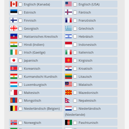
Englisch (Kanada)
Englisch (USA)
Estnisch
Färöisch
Finnisch
Französisch
Georgisch
Griechisch
Haitianisches Kreolisch
Hebräisch
Hindi (Indien)
Indonesisch
Irisch (Gaeilge)
Italienisch
Japanisch
Kirgisisch
Koreanisch
Kroatisch
Kurmandschi Kurdisch
Litauisch
Luxemburgisch
Malaiisch
Maltesisch
Mazedonisch
Mongolisch
Nepalesisch
Niederländisch (Belgien)
Niederländisch
(Niederlande)
Norwegisch
Paschtunisch