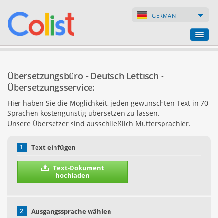
GERMAN
Übersetzungsbüro
Übersetzungsbüro - Deutsch Lettisch -
Firmenverzeichnis
Übersetzungsservice:
Hier haben Sie die Möglichkeit, jeden gewünschten Text in 70
Webseiten
Sprachen kostengünstig übersetzen zu lassen.
Unsere Übersetzer sind ausschließlich Muttersprachler.
Internet-Shops
1
Text einfügen
Text-Dokument
hochladen
2
Ausgangssprache wählen