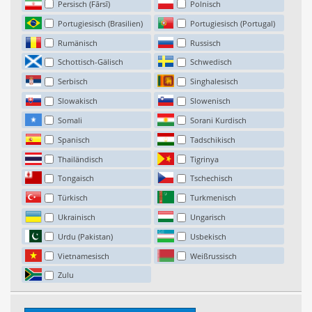
Persisch (Fārsī)
Polnisch
Portugiesisch (Brasilien)
Portugiesisch (Portugal)
Rumänisch
Russisch
Schottisch-Gälisch
Schwedisch
Serbisch
Singhalesisch
Slowakisch
Slowenisch
Somali
Sorani Kurdisch
Spanisch
Tadschikisch
Thailändisch
Tigrinya
Tongaisch
Tschechisch
Türkisch
Turkmenisch
Ukrainisch
Ungarisch
Urdu (Pakistan)
Usbekisch
Vietnamesisch
Weißrussisch
Zulu