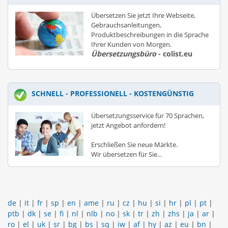
Übersetzen Sie jetzt Ihre Webseite,
Gebrauchsanleitungen,
Produktbeschreibungen in die Sprache
Ihrer Kunden von Morgen.
Übersetzungsbüro
- colist.eu
SCHNELL - PROFESSIONELL - KOSTENGÜNSTIG
Übersetzungsservice für 70 Sprachen,
jetzt Angebot anfordern!
Erschließen Sie neue Märkte.
Wir übersetzen für Sie...
de
|
it
|
fr
|
sp
|
en
|
ame
|
ru
|
cz
|
hu
|
si
|
hr
|
pl
|
pt
|
ptb
|
dk
|
se
|
fi
|
nl
|
nlb
|
no
|
sk
|
tr
|
zh
|
zhs
|
ja
|
ar
|
ro
|
el
|
uk
|
sr
|
bg
|
bs
|
sq
|
iw
|
af
|
hy
|
az
|
eu
|
bn
|