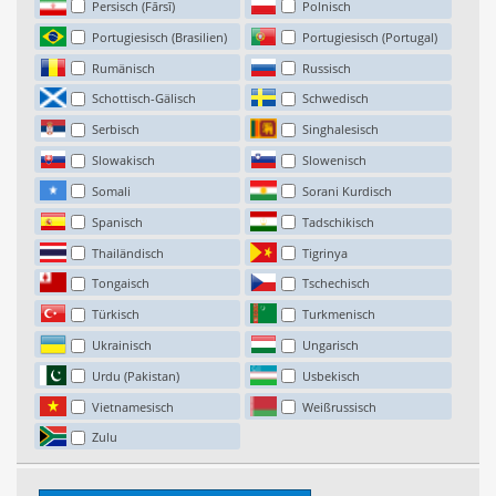
Persisch (Fārsī)
Polnisch
Portugiesisch (Brasilien)
Portugiesisch (Portugal)
Rumänisch
Russisch
Schottisch-Gälisch
Schwedisch
Serbisch
Singhalesisch
Slowakisch
Slowenisch
Somali
Sorani Kurdisch
Spanisch
Tadschikisch
Thailändisch
Tigrinya
Tongaisch
Tschechisch
Türkisch
Turkmenisch
Ukrainisch
Ungarisch
Urdu (Pakistan)
Usbekisch
Vietnamesisch
Weißrussisch
Zulu