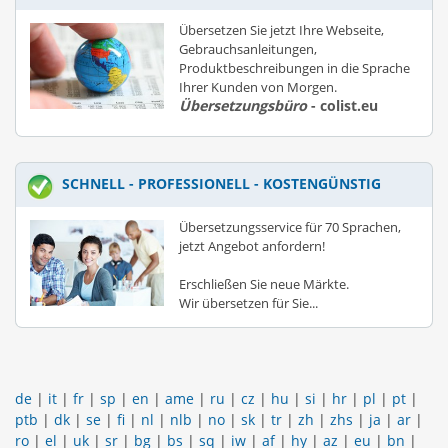
Übersetzen Sie jetzt Ihre Webseite,
Gebrauchsanleitungen,
Produktbeschreibungen in die Sprache
Ihrer Kunden von Morgen.
Übersetzungsbüro
- colist.eu
SCHNELL - PROFESSIONELL - KOSTENGÜNSTIG
Übersetzungsservice für 70 Sprachen,
jetzt Angebot anfordern!
Erschließen Sie neue Märkte.
Wir übersetzen für Sie...
de
|
it
|
fr
|
sp
|
en
|
ame
|
ru
|
cz
|
hu
|
si
|
hr
|
pl
|
pt
|
ptb
|
dk
|
se
|
fi
|
nl
|
nlb
|
no
|
sk
|
tr
|
zh
|
zhs
|
ja
|
ar
|
ro
|
el
|
uk
|
sr
|
bg
|
bs
|
sq
|
iw
|
af
|
hy
|
az
|
eu
|
bn
|