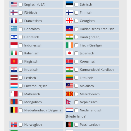
Englisch (USA)
Estnisch
Färöisch
Finnisch
Französisch
Georgisch
Griechisch
Haitianisches Kreolisch
Hebräisch
Hindi (Indien)
Indonesisch
Irisch (Gaeilge)
Italienisch
Japanisch
Kirgisisch
Koreanisch
Kroatisch
Kurmandschi Kurdisch
Lettisch
Litauisch
Luxemburgisch
Malaiisch
Maltesisch
Mazedonisch
Mongolisch
Nepalesisch
Niederländisch (Belgien)
Niederländisch
(Niederlande)
Norwegisch
Paschtunisch