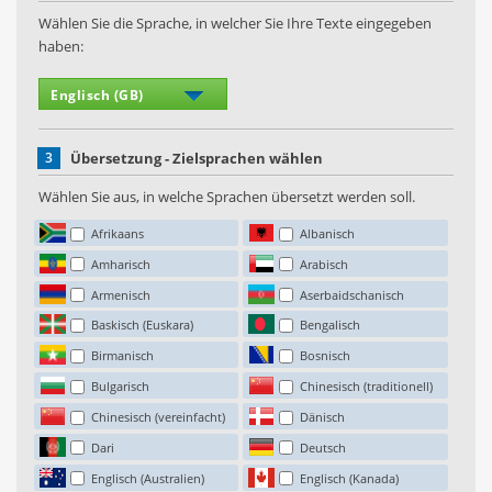
Wählen Sie die Sprache, in welcher Sie Ihre Texte eingegeben
haben:
3
Übersetzung - Zielsprachen wählen
Wählen Sie aus, in welche Sprachen übersetzt werden soll.
Afrikaans
Albanisch
Amharisch
Arabisch
Armenisch
Aserbaidschanisch
Baskisch (Euskara)
Bengalisch
Birmanisch
Bosnisch
Bulgarisch
Chinesisch (traditionell)
Chinesisch (vereinfacht)
Dänisch
Dari
Deutsch
Englisch (Australien)
Englisch (Kanada)