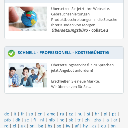
Übersetzen Sie jetzt Ihre Webseite,
Gebrauchsanleitungen,
Produktbeschreibungen in die Sprache
Ihrer Kunden von Morgen.
Übersetzungsbüro
- colist.eu
SCHNELL - PROFESSIONELL - KOSTENGÜNSTIG
Übersetzungsservice für 70 Sprachen,
jetzt Angebot anfordern!
Erschließen Sie neue Märkte.
Wir übersetzen für Sie...
de
|
it
|
fr
|
sp
|
en
|
ame
|
ru
|
cz
|
hu
|
si
|
hr
|
pl
|
pt
|
ptb
|
dk
|
se
|
fi
|
nl
|
nlb
|
no
|
sk
|
tr
|
zh
|
zhs
|
ja
|
ar
|
ro
|
el
|
uk
|
sr
|
bg
|
bs
|
sq
|
iw
|
af
|
hy
|
az
|
eu
|
bn
|