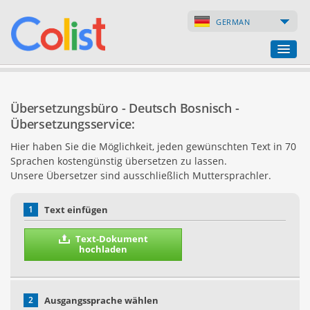
GERMAN
Übersetzungsbüro
Übersetzungsbüro - Deutsch Bosnisch -
Firmenverzeichnis
Übersetzungsservice:
Hier haben Sie die Möglichkeit, jeden gewünschten Text in 70
Webseiten
Sprachen kostengünstig übersetzen zu lassen.
Unsere Übersetzer sind ausschließlich Muttersprachler.
Internet-Shops
1
Text einfügen
Text-Dokument
hochladen
2
Ausgangssprache wählen