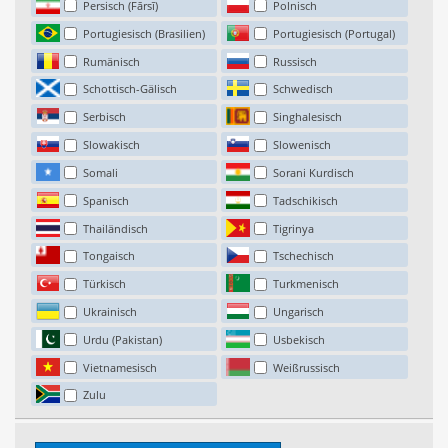
Persisch (Fārsī)
Polnisch
Portugiesisch (Brasilien)
Portugiesisch (Portugal)
Rumänisch
Russisch
Schottisch-Gälisch
Schwedisch
Serbisch
Singhalesisch
Slowakisch
Slowenisch
Somali
Sorani Kurdisch
Spanisch
Tadschikisch
Thailändisch
Tigrinya
Tongaisch
Tschechisch
Türkisch
Turkmenisch
Ukrainisch
Ungarisch
Urdu (Pakistan)
Usbekisch
Vietnamesisch
Weißrussisch
Zulu