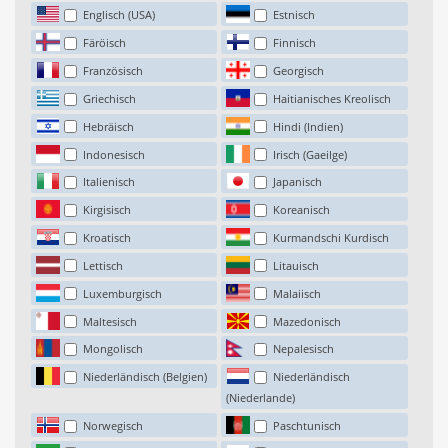
Englisch (USA)
Estnisch
Färöisch
Finnisch
Französisch
Georgisch
Griechisch
Haitianisches Kreolisch
Hebräisch
Hindi (Indien)
Indonesisch
Irisch (Gaeilge)
Italienisch
Japanisch
Kirgisisch
Koreanisch
Kroatisch
Kurmandschi Kurdisch
Lettisch
Litauisch
Luxemburgisch
Malaiisch
Maltesisch
Mazedonisch
Mongolisch
Nepalesisch
Niederländisch (Belgien)
Niederländisch
(Niederlande)
Norwegisch
Paschtunisch