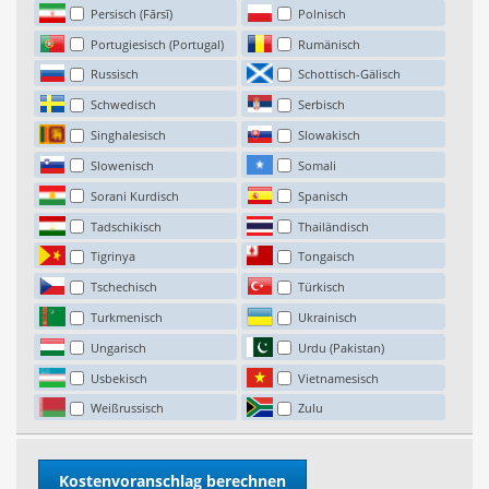
Persisch (Fārsī)
Polnisch
Portugiesisch (Portugal)
Rumänisch
Russisch
Schottisch-Gälisch
Schwedisch
Serbisch
Singhalesisch
Slowakisch
Slowenisch
Somali
Sorani Kurdisch
Spanisch
Tadschikisch
Thailändisch
Tigrinya
Tongaisch
Tschechisch
Türkisch
Turkmenisch
Ukrainisch
Ungarisch
Urdu (Pakistan)
Usbekisch
Vietnamesisch
Weißrussisch
Zulu