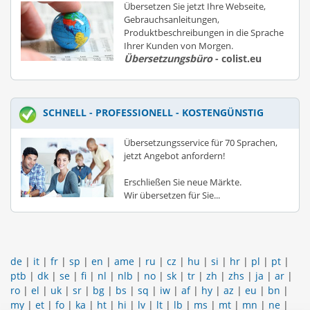
Übersetzen Sie jetzt Ihre Webseite,
Gebrauchsanleitungen,
Produktbeschreibungen in die Sprache
Ihrer Kunden von Morgen.
Übersetzungsbüro
- colist.eu
SCHNELL - PROFESSIONELL - KOSTENGÜNSTIG
Übersetzungsservice für 70 Sprachen,
jetzt Angebot anfordern!
Erschließen Sie neue Märkte.
Wir übersetzen für Sie...
de
|
it
|
fr
|
sp
|
en
|
ame
|
ru
|
cz
|
hu
|
si
|
hr
|
pl
|
pt
|
ptb
|
dk
|
se
|
fi
|
nl
|
nlb
|
no
|
sk
|
tr
|
zh
|
zhs
|
ja
|
ar
|
ro
|
el
|
uk
|
sr
|
bg
|
bs
|
sq
|
iw
|
af
|
hy
|
az
|
eu
|
bn
|
my
|
et
|
fo
|
ka
|
ht
|
hi
|
lv
|
lt
|
lb
|
ms
|
mt
|
mn
|
ne
|