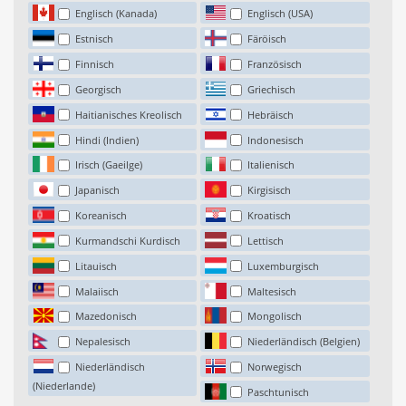
Englisch (Kanada)
Englisch (USA)
Estnisch
Färöisch
Finnisch
Französisch
Georgisch
Griechisch
Haitianisches Kreolisch
Hebräisch
Hindi (Indien)
Indonesisch
Irisch (Gaeilge)
Italienisch
Japanisch
Kirgisisch
Koreanisch
Kroatisch
Kurmandschi Kurdisch
Lettisch
Litauisch
Luxemburgisch
Malaiisch
Maltesisch
Mazedonisch
Mongolisch
Nepalesisch
Niederländisch (Belgien)
Niederländisch
Norwegisch
(Niederlande)
Paschtunisch