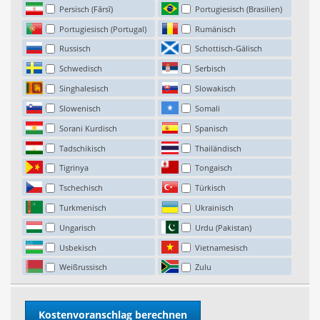
Persisch (Fārsī)
Portugiesisch (Brasilien)
Portugiesisch (Portugal)
Rumänisch
Russisch
Schottisch-Gälisch
Schwedisch
Serbisch
Singhalesisch
Slowakisch
Slowenisch
Somali
Sorani Kurdisch
Spanisch
Tadschikisch
Thailändisch
Tigrinya
Tongaisch
Tschechisch
Türkisch
Turkmenisch
Ukrainisch
Ungarisch
Urdu (Pakistan)
Usbekisch
Vietnamesisch
Weißrussisch
Zulu