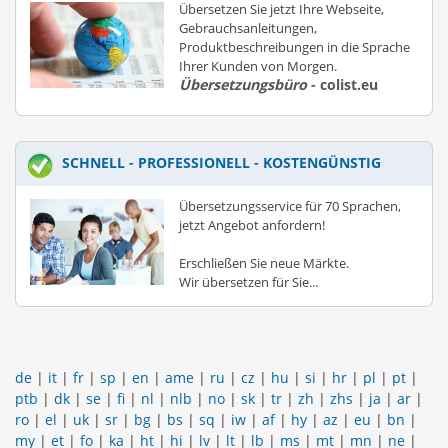
Übersetzen Sie jetzt Ihre Webseite,
Gebrauchsanleitungen,
Produktbeschreibungen in die Sprache
Ihrer Kunden von Morgen.
Übersetzungsbüro
- colist.eu
SCHNELL - PROFESSIONELL - KOSTENGÜNSTIG
Übersetzungsservice für 70 Sprachen,
jetzt Angebot anfordern!
Erschließen Sie neue Märkte.
Wir übersetzen für Sie...
de
|
it
|
fr
|
sp
|
en
|
ame
|
ru
|
cz
|
hu
|
si
|
hr
|
pl
|
pt
|
ptb
|
dk
|
se
|
fi
|
nl
|
nlb
|
no
|
sk
|
tr
|
zh
|
zhs
|
ja
|
ar
|
ro
|
el
|
uk
|
sr
|
bg
|
bs
|
sq
|
iw
|
af
|
hy
|
az
|
eu
|
bn
|
my
|
et
|
fo
|
ka
|
ht
|
hi
|
lv
|
lt
|
lb
|
ms
|
mt
|
mn
|
ne
|