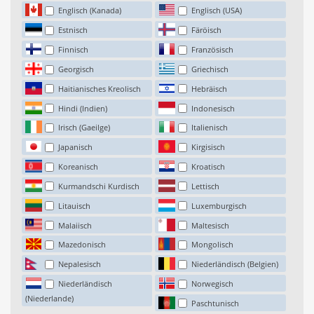
Englisch (Kanada)
Englisch (USA)
Estnisch
Färöisch
Finnisch
Französisch
Georgisch
Griechisch
Haitianisches Kreolisch
Hebräisch
Hindi (Indien)
Indonesisch
Irisch (Gaeilge)
Italienisch
Japanisch
Kirgisisch
Koreanisch
Kroatisch
Kurmandschi Kurdisch
Lettisch
Litauisch
Luxemburgisch
Malaiisch
Maltesisch
Mazedonisch
Mongolisch
Nepalesisch
Niederländisch (Belgien)
Niederländisch
Norwegisch
(Niederlande)
Paschtunisch