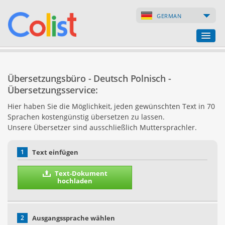
GERMAN
Übersetzungsbüro
Übersetzungsbüro - Deutsch Polnisch -
Firmenverzeichnis
Übersetzungsservice:
Hier haben Sie die Möglichkeit, jeden gewünschten Text in 70
Webseiten
Sprachen kostengünstig übersetzen zu lassen.
Unsere Übersetzer sind ausschließlich Muttersprachler.
Internet-Shops
1
Text einfügen
Text-Dokument
hochladen
2
Ausgangssprache wählen