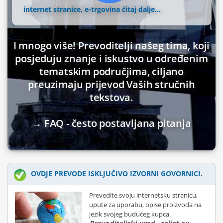
internet stranice, e-trgovina
čitaj dalje...
I mnogo više! Prevoditelji našeg tima, koji
posjeduju znanje i iskustvo u određenim
tematskim područjima, ciljano
preuzimaju prijevod Vaših stručnih
tekstova.
→ FAQ - često postavljana pitanja
OVDJE PREVODE ISKLJUČIVO IZVORNI GOVORNICI.
Prevedite svoju internetsku stranicu,
upute za uporabu, opise proizvoda na
jezik svojeg budućeg kupca.