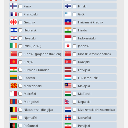
Farski
Finski
Francuski
Grčki
Gruzijski
Haićanski kreolski
Hebrejski
Hindu
Hrvatski
Indonezijski
Irski (Galski)
Japanski
Kineski (pojednostavljen)
Kineski (tradicionalan)
Kirgiski
Korejski
Kurmanji Kurdish
Latvijski
Litavski
Luksemburški
Makedonski
Malajski
Malteški
Mađarski
Mongolski
Nepalski
Nizozemski (Belgija)
Nizozemski (Nizozemska)
Njemački
Norveški
Paštunski
Perzijski