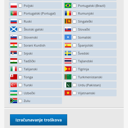
Poljski
Portugalski (Brazil)
Portugalski (Portugal)
Rumunjski
Ruski
Singaleški
Škotski galski
Slovački
Slovenski
Somalski
Sorani Kurdish
Španjolski
Srpski
Švedski
Tadžički
Tajlandski
Talijanski
Tigrinja
Tonga
Turkmenistanski
Turski
Urdu (Pakistan)
Uzbečki
Vijetnamski
Zulu