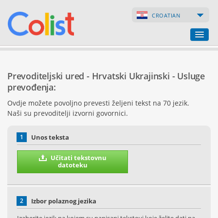
CROATIAN
Prevoditeljski ured
Prevoditeljski ured - Hrvatski Ukrajinski - Usluge
Popis poduzeća
prevođenja:
Ovdje možete povoljno prevesti željeni tekst na 70 jezik.
Internetske stranice
Naši su prevoditelji izvorni govornici.
Internetske trgovine
1
Unos teksta
Učitati tekstovnu
datoteku
2
Izbor polaznog jezika