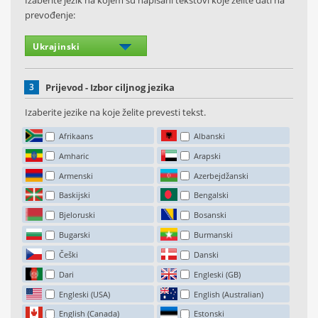
Izaberite jezik na kojem su napisani tekstovi koje želite dati na
prevođenje:
3
Prijevod - Izbor ciljnog jezika
Izaberite jezike na koje želite prevesti tekst.
Afrikaans
Albanski
Amharic
Arapski
Armenski
Azerbejdžanski
Baskijski
Bengalski
Bjeloruski
Bosanski
Bugarski
Burmanski
Češki
Danski
Dari
Engleski (GB)
Engleski (USA)
English (Australian)
English (Canada)
Estonski