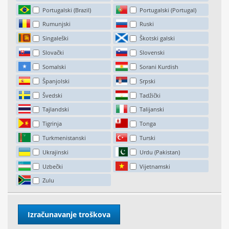
Portugalski (Brazil)
Portugalski (Portugal)
Rumunjski
Ruski
Singaleški
Škotski galski
Slovački
Slovenski
Somalski
Sorani Kurdish
Španjolski
Srpski
Švedski
Tadžički
Tajlandski
Talijanski
Tigrinja
Tonga
Turkmenistanski
Turski
Ukrajinski
Urdu (Pakistan)
Uzbečki
Vijetnamski
Zulu