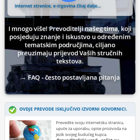
internet stranice, e-trgovina
čitaj dalje...
I mnogo više! Prevoditelji našeg tima, koji
posjeduju znanje i iskustvo u određenim
tematskim područjima, ciljano
preuzimaju prijevod Vaših stručnih
tekstova.
→ FAQ - često postavljana pitanja
OVDJE PREVODE ISKLJUČIVO IZVORNI GOVORNICI.
Prevedite svoju internetsku stranicu,
upute za uporabu, opise proizvoda na
jezik svojeg budućeg kupca.