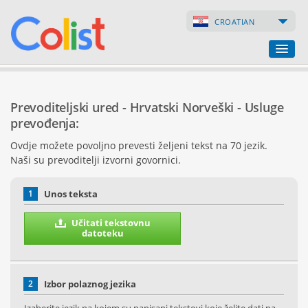
CROATIAN
Prevoditeljski ured
Prevoditeljski ured - Hrvatski Norveški - Usluge
Popis poduzeća
prevođenja:
Ovdje možete povoljno prevesti željeni tekst na 70 jezik.
Internetske stranice
Naši su prevoditelji izvorni govornici.
Internetske trgovine
1
Unos teksta
Učitati tekstovnu
datoteku
2
Izbor polaznog jezika