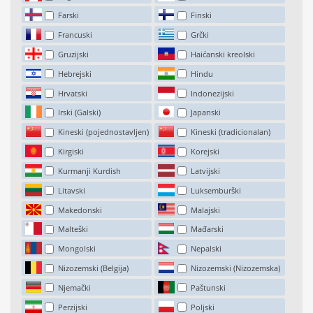
Farski
Finski
Francuski
Grčki
Gruzijski
Haićanski kreolski
Hebrejski
Hindu
Hrvatski
Indonezijski
Irski (Galski)
Japanski
Kineski (pojednostavljen)
Kineski (tradicionalan)
Kirgiski
Korejski
Kurmanji Kurdish
Latvijski
Litavski
Luksemburški
Makedonski
Malajski
Malteški
Mađarski
Mongolski
Nepalski
Nizozemski (Belgija)
Nizozemski (Nizozemska)
Njemački
Paštunski
Perzijski
Poljski