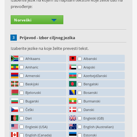
Izaberite jezik na kojem su napisani tekstovi koje želite dati na
prevođenje:
3
Prijevod - Izbor ciljnog jezika
Izaberite jezike na koje želite prevesti tekst.
Afrikaans
Albanski
Amharic
Arapski
Armenski
Azerbejdžanski
Baskijski
Bengalski
Bjeloruski
Bosanski
Bugarski
Burmanski
Češki
Danski
Dari
Engleski (GB)
Engleski (USA)
English (Australian)
English (Canada)
Estonski