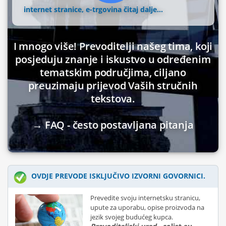
internet stranice, e-trgovina
čitaj dalje...
I mnogo više! Prevoditelji našeg tima, koji
posjeduju znanje i iskustvo u određenim
tematskim područjima, ciljano
preuzimaju prijevod Vaših stručnih
tekstova.
→ FAQ - često postavljana pitanja
OVDJE PREVODE ISKLJUČIVO IZVORNI GOVORNICI.
Prevedite svoju internetsku stranicu,
upute za uporabu, opise proizvoda na
jezik svojeg budućeg kupca.