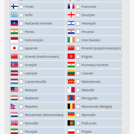
Finski
Francuski
Grčki
Gruzijski
Haićanski kreolski
Hebrejski
Hindu
Hrvatski
Indonezijski
Irski (Galski)
Japanski
Kineski (pojednostavljen)
Kineski (tradicionalan)
Kirgiski
Korejski
Kurmanji Kurdish
Latvijski
Litavski
Luksemburški
Makedonski
Malajski
Malteški
Mađarski
Mongolski
Nepalski
Nizozemski (Belgija)
Nizozemski (Nizozemska)
Njemački
Norveški
Paštunski
Perzijski
Poljski