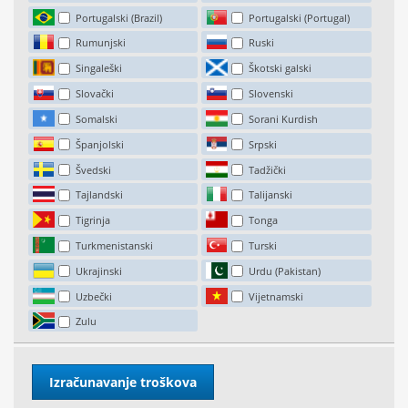
Portugalski (Brazil)
Portugalski (Portugal)
Rumunjski
Ruski
Singaleški
Škotski galski
Slovački
Slovenski
Somalski
Sorani Kurdish
Španjolski
Srpski
Švedski
Tadžički
Tajlandski
Talijanski
Tigrinja
Tonga
Turkmenistanski
Turski
Ukrajinski
Urdu (Pakistan)
Uzbečki
Vijetnamski
Zulu