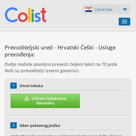
CROATIAN
Prevoditeljski ured
Prevoditeljski ured - Hrvatski Češki - Usluge
Popis poduzeća
prevođenja:
Ovdje možete povoljno prevesti željeni tekst na 70 jezik.
Internetske stranice
Naši su prevoditelji izvorni govornici.
Internetske trgovine
1
Unos teksta
Učitati tekstovnu
datoteku
2
Izbor polaznog jezika