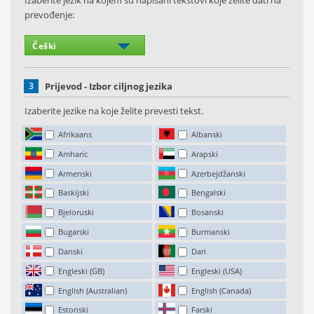
Izaberite jezik na kojem su napisani tekstovi koje želite dati na
prevođenje:
3
Prijevod - Izbor ciljnog jezika
Izaberite jezike na koje želite prevesti tekst.
Afrikaans
Albanski
Amharic
Arapski
Armenski
Azerbejdžanski
Baskijski
Bengalski
Bjeloruski
Bosanski
Bugarski
Burmanski
Danski
Dari
Engleski (GB)
Engleski (USA)
English (Australian)
English (Canada)
Estonski
Farski