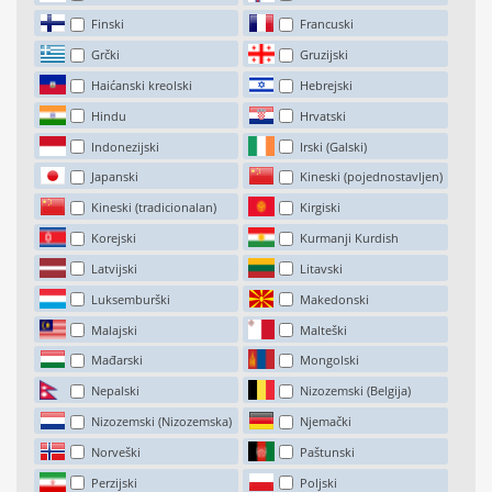
Finski
Francuski
Grčki
Gruzijski
Haićanski kreolski
Hebrejski
Hindu
Hrvatski
Indonezijski
Irski (Galski)
Japanski
Kineski (pojednostavljen)
Kineski (tradicionalan)
Kirgiski
Korejski
Kurmanji Kurdish
Latvijski
Litavski
Luksemburški
Makedonski
Malajski
Malteški
Mađarski
Mongolski
Nepalski
Nizozemski (Belgija)
Nizozemski (Nizozemska)
Njemački
Norveški
Paštunski
Perzijski
Poljski