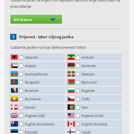
Izaberite jezik na kojem su napisani tekstovi koje želite dati na
prevođenje:
3
Prijevod - Izbor ciljnog jezika
Izaberite jezike na koje želite prevesti tekst.
Albanski
Amharic
Arapski
Armenski
Azerbejdžanski
Baskijski
Bengalski
Bjeloruski
Bosanski
Bugarski
Burmanski
Češki
Danski
Dari
Engleski (GB)
Engleski (USA)
English (Australian)
English (Canada)
Estonski
Farski