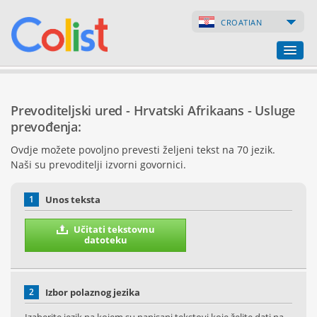
CROATIAN
Prevoditeljski ured
Prevoditeljski ured - Hrvatski Afrikaans - Usluge
Popis poduzeća
prevođenja:
Ovdje možete povoljno prevesti željeni tekst na 70 jezik.
Internetske stranice
Naši su prevoditelji izvorni govornici.
Internetske trgovine
1
Unos teksta
Učitati tekstovnu
datoteku
2
Izbor polaznog jezika