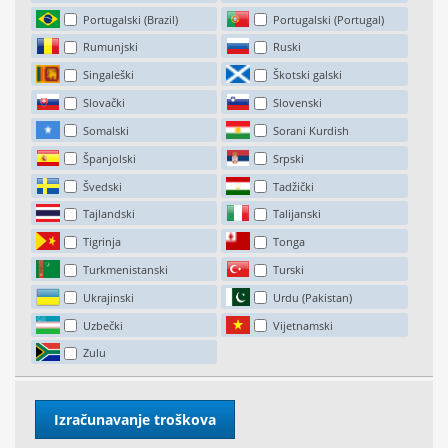
Portugalski (Brazil)
Portugalski (Portugal)
Rumunjski
Ruski
Singaleški
Škotski galski
Slovački
Slovenski
Somalski
Sorani Kurdish
Španjolski
Srpski
Švedski
Tadžički
Tajlandski
Talijanski
Tigrinja
Tonga
Turkmenistanski
Turski
Ukrajinski
Urdu (Pakistan)
Uzbečki
Vijetnamski
Zulu