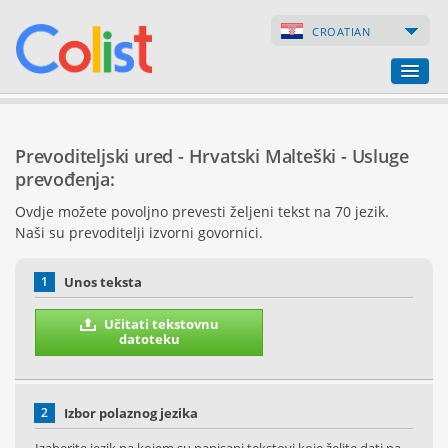
CROATIAN
Prevoditeljski ured
Prevoditeljski ured - Hrvatski Malteški - Usluge
Popis poduzeća
prevođenja:
Ovdje možete povoljno prevesti željeni tekst na 70 jezik.
Internetske stranice
Naši su prevoditelji izvorni govornici.
Internetske trgovine
1
Unos teksta
Učitati tekstovnu
datoteku
2
Izbor polaznog jezika