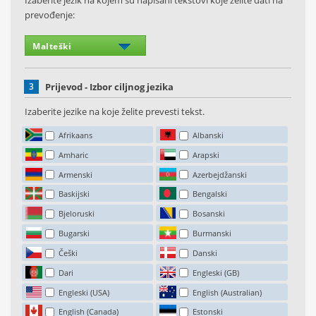
Izaberite jezik na kojem su napisani tekstovi koje želite dati na
prevođenje:
3
Prijevod - Izbor ciljnog jezika
Izaberite jezike na koje želite prevesti tekst.
Afrikaans
Albanski
Amharic
Arapski
Armenski
Azerbejdžanski
Baskijski
Bengalski
Bjeloruski
Bosanski
Bugarski
Burmanski
Češki
Danski
Dari
Engleski (GB)
Engleski (USA)
English (Australian)
English (Canada)
Estonski