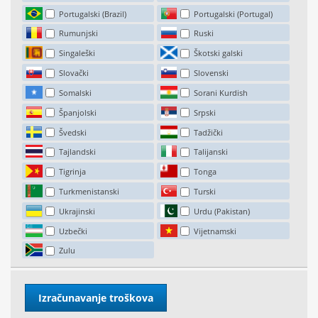
Portugalski (Brazil)
Portugalski (Portugal)
Rumunjski
Ruski
Singaleški
Škotski galski
Slovački
Slovenski
Somalski
Sorani Kurdish
Španjolski
Srpski
Švedski
Tadžički
Tajlandski
Talijanski
Tigrinja
Tonga
Turkmenistanski
Turski
Ukrajinski
Urdu (Pakistan)
Uzbečki
Vijetnamski
Zulu