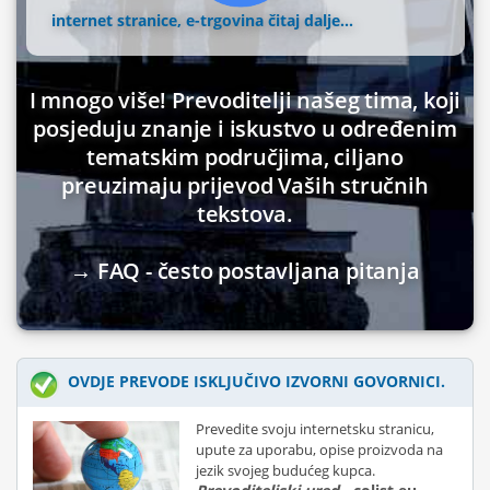
internet stranice, e-trgovina
čitaj dalje...
I mnogo više! Prevoditelji našeg tima, koji
posjeduju znanje i iskustvo u određenim
tematskim područjima, ciljano
preuzimaju prijevod Vaših stručnih
tekstova.
→ FAQ - često postavljana pitanja
OVDJE PREVODE ISKLJUČIVO IZVORNI GOVORNICI.
Prevedite svoju internetsku stranicu,
upute za uporabu, opise proizvoda na
jezik svojeg budućeg kupca.