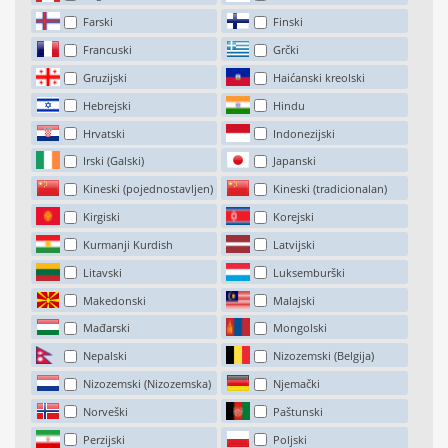
Farski
Finski
Francuski
Grčki
Gruzijski
Haićanski kreolski
Hebrejski
Hindu
Hrvatski
Indonezijski
Irski (Galski)
Japanski
Kineski (pojednostavljen)
Kineski (tradicionalan)
Kirgiski
Korejski
Kurmanji Kurdish
Latvijski
Litavski
Luksemburški
Makedonski
Malajski
Mađarski
Mongolski
Nepalski
Nizozemski (Belgija)
Nizozemski (Nizozemska)
Njemački
Norveški
Paštunski
Perzijski
Poljski