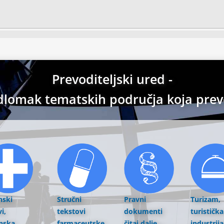
Prevoditeljski ured -
dlomak tematskih područja koja pre
nski
Stručni
Pravni
Turizam,
i,
tekstovi
dokumenti
turistička
nska
farmaceutske
čitaj dalje...
industrij