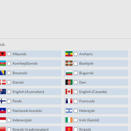
kst.
Albanski
Amharic
Azerbejdžanski
Baskijski
Bosanski
Bugarski
Danski
Dari
English (Australian)
English (Canada)
Finski
Francuski
Haićanski kreolski
Hebrejski
Indonezijski
Irski (Galski)
Kineski (tradicionalan)
Kirgiski