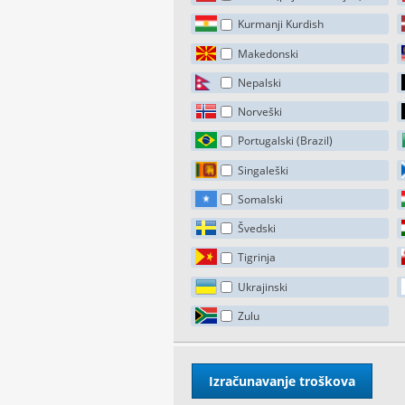
Kurmanji Kurdish
Makedonski
Nepalski
Norveški
Portugalski (Brazil)
Singaleški
Somalski
Švedski
Tigrinja
Ukrajinski
Zulu