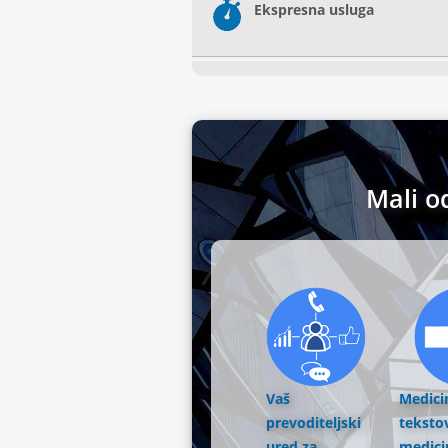
Ekspresna usluga
Mali o
Vaš
Medici
prevoditeljski
tekstov
ured za
medici