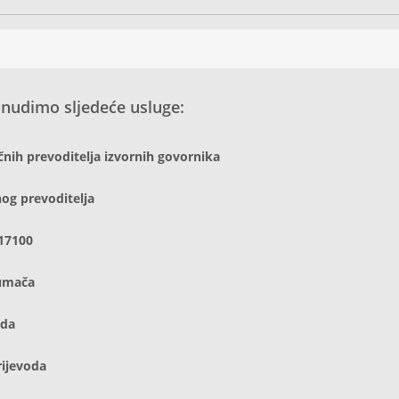
 nudimo sljedeće usluge:
učnih prevoditelja izvornih govornika
og prevoditelja
17100
tumača
oda
rijevoda