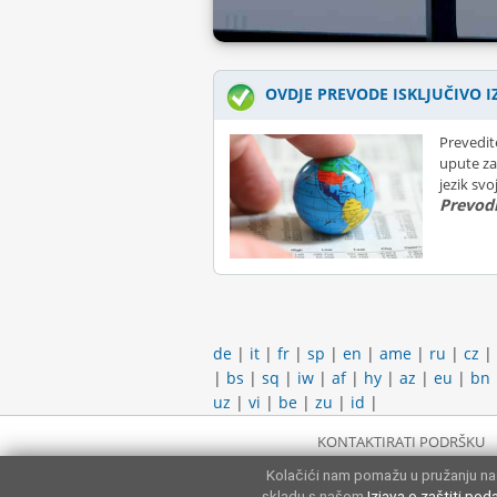
OVDJE PREVODE ISKLJUČIVO I
Prevedit
upute za
jezik sv
Prevodi
de
|
it
|
fr
|
sp
|
en
|
ame
|
ru
|
cz
|
|
bs
|
sq
|
iw
|
af
|
hy
|
az
|
eu
|
bn
uz
|
vi
|
be
|
zu
|
id
|
KONTAKTIRATI PODRŠKU
Kolačići nam pomažu u pružanju naš
skladu s našom
Izjava o zaštiti pod