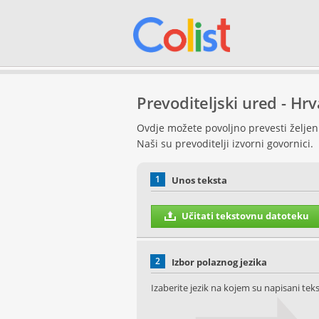
Prevoditeljski ured - Hr
Ovdje možete povoljno prevesti željeni 
Naši su prevoditelji izvorni govornici.
1
Unos teksta
Učitati tekstovnu datoteku
2
Izbor polaznog jezika
Izaberite jezik na kojem su napisani teks