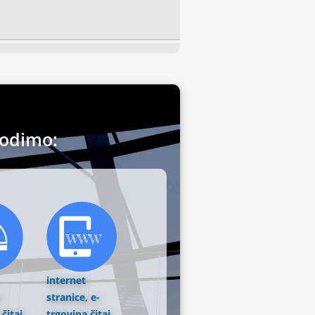
vodimo:
internet
stranice, e-
a
čitaj
trgovina
čitaj