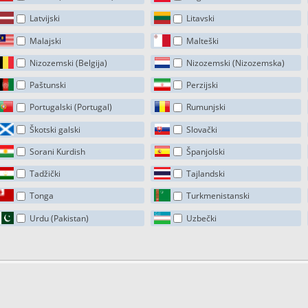
Latvijski
Litavski
Malajski
Malteški
Nizozemski (Belgija)
Nizozemski (Nizozemska)
Paštunski
Perzijski
Portugalski (Portugal)
Rumunjski
Škotski galski
Slovački
Sorani Kurdish
Španjolski
Tadžički
Tajlandski
Tonga
Turkmenistanski
Urdu (Pakistan)
Uzbečki