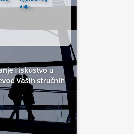
dalje...
anje i iskustvo u
evod Vaših stručnih