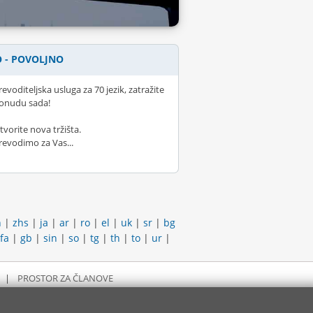
 - POVOLJNO
revoditeljska usluga za 70 jezik, zatražite
onudu sada!
tvorite nova tržišta.
revodimo za Vas...
h
|
zhs
|
ja
|
ar
|
ro
|
el
|
uk
|
sr
|
bg
fa
|
gb
|
sin
|
so
|
tg
|
th
|
to
|
ur
|
|
PROSTOR ZA ČLANOVE