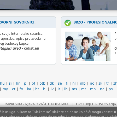
ZVORNI GOVORNICI.
BRZO - PROFESIONALNO
e svoju internetsku stranicu,
P
 uporabu, opise proizvoda na
p
ojeg budućeg kupca.
teljski ured
- colist.eu
O
P
hu
|
si
|
hr
|
pl
|
pt
|
ptb
|
dk
|
se
|
fi
|
nl
|
nlb
|
no
|
sk
|
tr
|
z
|
my
|
et
|
fo
|
ka
|
ht
|
hi
|
lv
|
lt
|
lb
|
ms
|
mt
|
mn
|
ne
|
ps
|
|
IMPRESUM - IZJAVA O ZAŠTITI PODATAKA
|
OPĆI UVJETI POSLOVANJA
ih usluga. Klikom na "Slažem se" slažete se da se kolačići mogu koristiti u
ataka
. Ako se ne slažete, samo će se tehnički potrebni funkcionalni kolačići