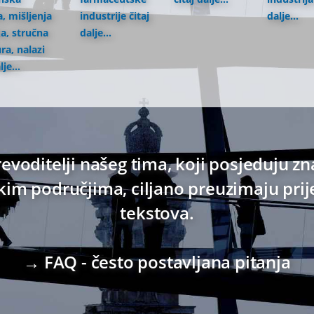
, mišljenja
industrije
čitaj
dalje...
a, stručna
dalje...
ura, nalazi
lje...
evoditelji našeg tima, koji posjeduju zn
m područjima, ciljano preuzimaju prij
tekstova.
→ FAQ - često postavljana pitanja