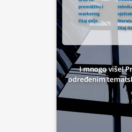
promidžbu i
tehnika
marketing
vještak
čitaj dalje...
literat
čitaj da
I mnogo više! Pr
određenim tematski