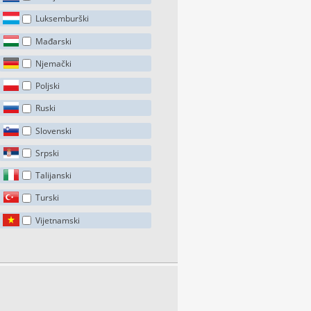
Luksemburški
Mađarski
Njemački
Poljski
Ruski
Slovenski
Srpski
Talijanski
Turski
Vijetnamski