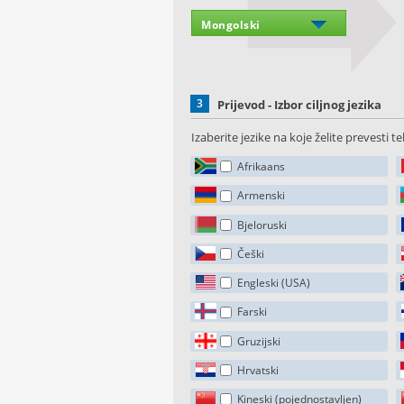
3
Prijevod - Izbor ciljnog jezika
Izaberite jezike na koje želite prevesti te
Afrikaans
Armenski
Bjeloruski
Češki
Engleski (USA)
Farski
Gruzijski
Hrvatski
Kineski (pojednostavljen)