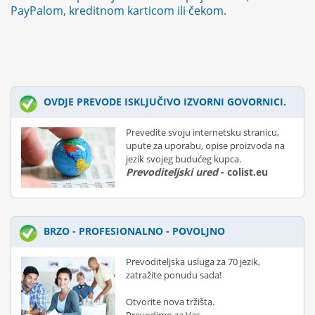
PayPalom, kreditnom karticom ili čekom.
OVDJE PREVODE ISKLJUČIVO IZVORNI GOVORNICI.
Prevedite svoju internetsku stranicu,
upute za uporabu, opise proizvoda na
jezik svojeg budućeg kupca.
Prevoditeljski ured
- colist.eu
BRZO - PROFESIONALNO - POVOLJNO
Prevoditeljska usluga za 70 jezik,
zatražite ponudu sada!
Otvorite nova tržišta.
Prevodimo za Vas...