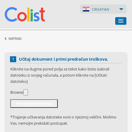
CROATIAN
Prevoditeljski ured
NATRAG
Popis poduzeća
Učitaj dokument i primi predračun troškova.
1
Internetske stranice
Kliknite na dugme pored polja za tekst kako biste izabrali
datoteku iz svojeg računala, a potom kliknite na [Učitati
Internetske trgovine
datoteku]
Browse
*Trajanje učitavanja datoteke ovisi o njezinoj veličini. Molimo
Vas, nemojte prekidati postupak.