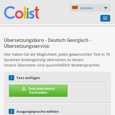
GERMAN
Übersetzungsbüro
Übersetzungsbüro - Deutsch Georgisch -
Firmenverzeichnis
Übersetzungsservice:
Hier haben Sie die Möglichkeit, jeden gewünschten Text in 70
Webseiten
Sprachen kostengünstig übersetzen zu lassen.
Unsere Übersetzer sind ausschließlich Muttersprachler.
Internet-Shops
1
Text einfügen
Text-Dokument
hochladen
2
Ausgangssprache wählen