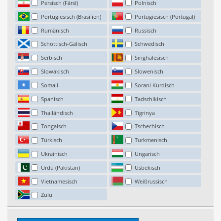
Persisch (Fārsī)
Polnisch
Portugiesisch (Brasilien)
Portugiesisch (Portugal)
Rumänisch
Russisch
Schottisch-Gälisch
Schwedisch
Serbisch
Singhalesisch
Slowakisch
Slowenisch
Somali
Sorani Kurdisch
Spanisch
Tadschikisch
Thailändisch
Tigrinya
Tongaisch
Tschechisch
Türkisch
Turkmenisch
Ukrainisch
Ungarisch
Urdu (Pakistan)
Usbekisch
Vietnamesisch
Weißrussisch
Zulu