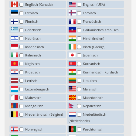
Englisch (Kanada)
Englisch (USA)
Estnisch
Färöisch
Finnisch
Französisch
Griechisch
Haitianisches Kreolisch
Hebräisch
Hindi (Indien)
Indonesisch
Irisch (Gaeilge)
Italienisch
Japanisch
Kirgisisch
Koreanisch
Kroatisch
Kurmandschi Kurdisch
Lettisch
Litauisch
Luxemburgisch
Malaiisch
Maltesisch
Mazedonisch
Mongolisch
Nepalesisch
Niederländisch (Belgien)
Niederländisch
(Niederlande)
Norwegisch
Paschtunisch