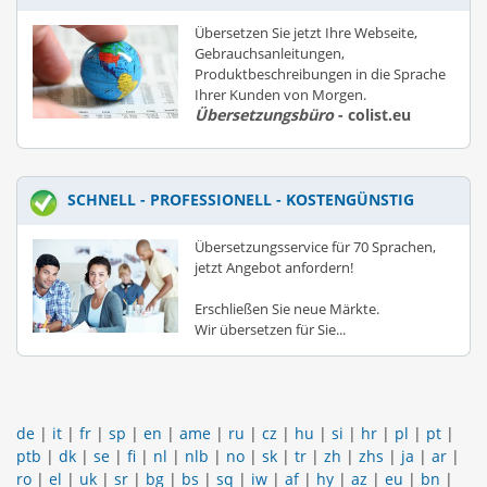
Übersetzen Sie jetzt Ihre Webseite,
Gebrauchsanleitungen,
Produktbeschreibungen in die Sprache
Ihrer Kunden von Morgen.
Übersetzungsbüro
- colist.eu
SCHNELL - PROFESSIONELL - KOSTENGÜNSTIG
Übersetzungsservice für 70 Sprachen,
jetzt Angebot anfordern!
Erschließen Sie neue Märkte.
Wir übersetzen für Sie...
de
|
it
|
fr
|
sp
|
en
|
ame
|
ru
|
cz
|
hu
|
si
|
hr
|
pl
|
pt
|
ptb
|
dk
|
se
|
fi
|
nl
|
nlb
|
no
|
sk
|
tr
|
zh
|
zhs
|
ja
|
ar
|
ro
|
el
|
uk
|
sr
|
bg
|
bs
|
sq
|
iw
|
af
|
hy
|
az
|
eu
|
bn
|