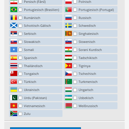
Persisch (Fārsī)
Polnisch
Portugiesisch (Brasilien)
Portugiesisch (Portugal)
Rumänisch
Russisch
Schottisch-Gälisch
Schwedisch
Serbisch
Singhalesisch
Slowakisch
Slowenisch
Somali
Sorani Kurdisch
Spanisch
Tadschikisch
Thailändisch
Tigrinya
Tongaisch
Tschechisch
Türkisch
Turkmenisch
Ukrainisch
Ungarisch
Urdu (Pakistan)
Usbekisch
Vietnamesisch
Weißrussisch
Zulu