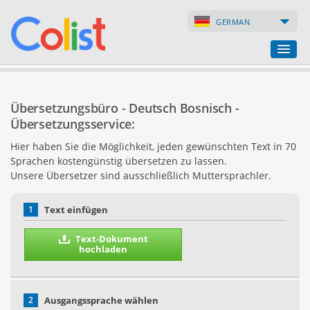
GERMAN
Übersetzungsbüro
Übersetzungsbüro - Deutsch Bosnisch -
Firmenverzeichnis
Übersetzungsservice:
Hier haben Sie die Möglichkeit, jeden gewünschten Text in 70
Webseiten
Sprachen kostengünstig übersetzen zu lassen.
Unsere Übersetzer sind ausschließlich Muttersprachler.
Internet-Shops
1
Text einfügen
Text-Dokument
hochladen
2
Ausgangssprache wählen