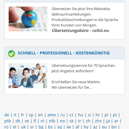
Übersetzen Sie jetzt Ihre Webseite,
Gebrauchsanleitungen,
Produktbeschreibungen in die Sprache
Ihrer Kunden von Morgen.
Übersetzungsbüro
- colist.eu
SCHNELL - PROFESSIONELL - KOSTENGÜNSTIG
Übersetzungsservice für 70 Sprachen,
jetzt Angebot anfordern!
Erschließen Sie neue Märkte.
Wir übersetzen für Sie...
de
|
it
|
fr
|
sp
|
en
|
ame
|
ru
|
cz
|
hu
|
si
|
hr
|
pl
|
pt
|
ptb
|
dk
|
se
|
fi
|
nl
|
nlb
|
no
|
sk
|
tr
|
zh
|
zhs
|
ja
|
ar
|
ro
|
el
|
uk
|
sr
|
bg
|
bs
|
sq
|
iw
|
af
|
hy
|
az
|
eu
|
bn
|