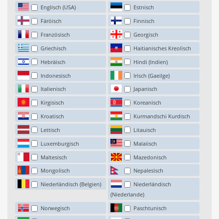
Englisch (USA)
Estnisch
Färöisch
Finnisch
Französisch
Georgisch
Griechisch
Haitianisches Kreolisch
Hebräisch
Hindi (Indien)
Indonesisch
Irisch (Gaeilge)
Italienisch
Japanisch
Kirgisisch
Koreanisch
Kroatisch
Kurmandschi Kurdisch
Lettisch
Litauisch
Luxemburgisch
Malaiisch
Maltesisch
Mazedonisch
Mongolisch
Nepalesisch
Niederländisch (Belgien)
Niederländisch
(Niederlande)
Norwegisch
Paschtunisch