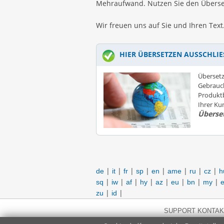
Mehraufwand. Nutzen Sie den Überset
Wir freuen uns auf Sie und Ihren Text
HIER ÜBERSETZEN AUSSCHLIE
Übersetz
Gebrauc
Produktb
Ihrer K
Überse
|
|
|
|
|
|
|
|
de
it
fr
sp
en
ame
ru
cz
h
|
|
|
|
|
|
|
|
sq
iw
af
hy
az
eu
bn
my
e
|
|
zu
id
SUPPORT KONTAK