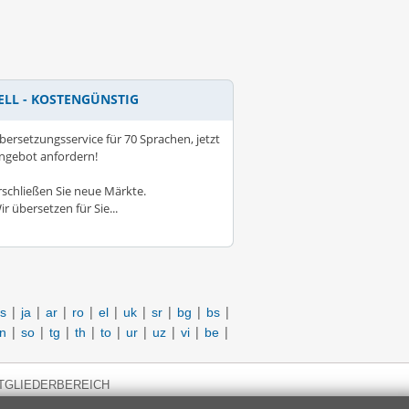
ELL - KOSTENGÜNSTIG
bersetzungsservice für 70 Sprachen, jetzt
ngebot anfordern!
rschließen Sie neue Märkte.
ir übersetzen für Sie...
|
|
|
|
|
|
|
|
|
s
ja
ar
ro
el
uk
sr
bg
bs
|
|
|
|
|
|
|
|
|
in
so
tg
th
to
ur
uz
vi
be
TGLIEDERBEREICH