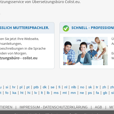
zungsservice von Übersetzungsbüro Colist.eu.
.
SSLICH MUTTERSPRACHLER.
SCHNELL - PROFESSION
en Sie jetzt Ihre Webseite,
Ü
hsanleitungen,
A
eschreibungen in die Sprache
unden von Morgen.
E
tzungsbüro
- colist.eu
W
|
|
|
|
|
|
|
|
|
|
|
|
|
|
|
u
si
hr
pl
pt
ptb
dk
se
fi
nl
nlb
no
sk
tr
zh
zh
|
|
|
|
|
|
|
|
|
|
|
|
|
|
|
t
fo
ka
ht
hi
lv
lt
lb
ms
mt
mn
ne
ps
fa
gb
s
|
|
|
TIEREN
IMPRESSUM - DATENSCHUTZERKLÄRUNG
AGB
MI