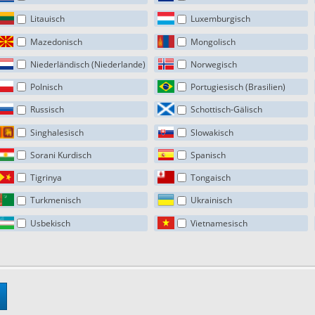
Litauisch
Luxemburgisch
Mazedonisch
Mongolisch
Niederländisch (Niederlande)
Norwegisch
Polnisch
Portugiesisch (Brasilien)
Russisch
Schottisch-Gälisch
Singhalesisch
Slowakisch
Sorani Kurdisch
Spanisch
Tigrinya
Tongaisch
Turkmenisch
Ukrainisch
Usbekisch
Vietnamesisch