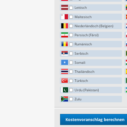
Lettisch
Maltesisch
Niederländisch (Belgien)
Persisch (Fārsī)
Rumänisch
Serbisch
Somali
Thailändisch
Türkisch
Urdu (Pakistan)
Zulu