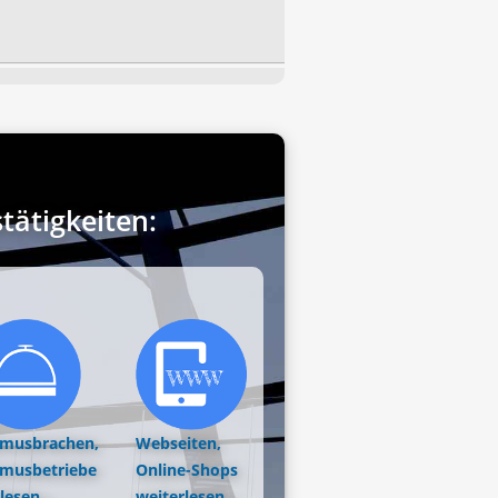
ätigkeiten:
smusbrachen,
Webseiten,
smusbetriebe
Online-Shops
lesen...
weiterlesen...