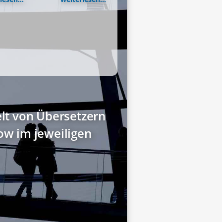
elt von Übersetzern
w im jeweiligen