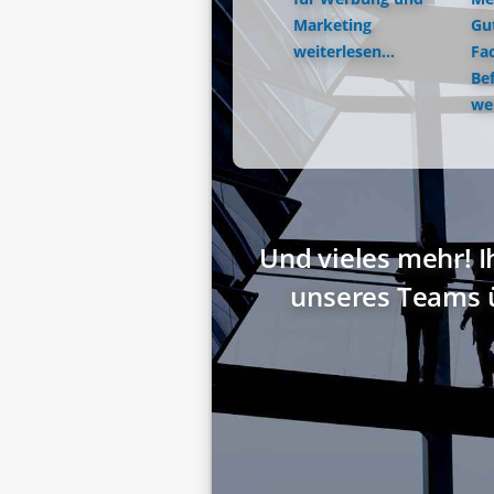
Marketing
Gu
weiterlesen...
Fac
Be
wei
Und vieles mehr! I
unseres Teams 