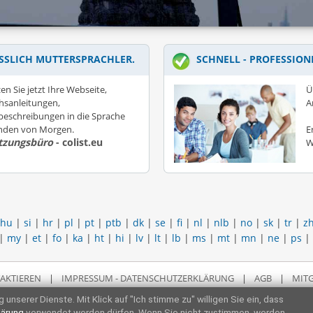
SSLICH MUTTERSPRACHLER.
SCHNELL - PROFESSION
en Sie jetzt Ihre Webseite,
Ü
hsanleitungen,
A
eschreibungen in die Sprache
unden von Morgen.
E
tzungsbüro
- colist.eu
W
hu
|
si
|
hr
|
pl
|
pt
|
ptb
|
dk
|
se
|
fi
|
nl
|
nlb
|
no
|
sk
|
tr
|
z
|
my
|
et
|
fo
|
ka
|
ht
|
hi
|
lv
|
lt
|
lb
|
ms
|
mt
|
mn
|
ne
|
ps
|
AKTIEREN
|
IMPRESSUM - DATENSCHUTZERKLÄRUNG
|
AGB
|
MITG
 unserer Dienste. Mit Klick auf "Ich stimme zu" willigen Sie ein, dass
lärung
verwendet werden dürfen. Wenn Sie nicht zustimmen, werden