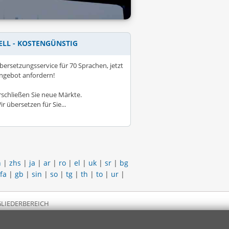
ELL - KOSTENGÜNSTIG
bersetzungsservice für 70 Sprachen, jetzt
ngebot anfordern!
rschließen Sie neue Märkte.
ir übersetzen für Sie...
h
|
zhs
|
ja
|
ar
|
ro
|
el
|
uk
|
sr
|
bg
fa
|
gb
|
sin
|
so
|
tg
|
th
|
to
|
ur
|
LIEDERBEREICH