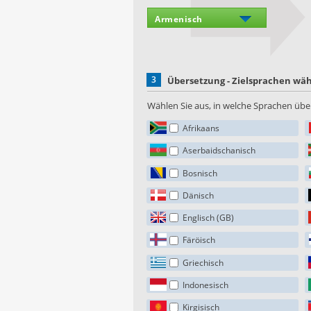
3
Übersetzung - Zielsprachen wä
Wählen Sie aus, in welche Sprachen über
Afrikaans
Aserbaidschanisch
Bosnisch
Dänisch
Englisch (GB)
Färöisch
Griechisch
Indonesisch
Kirgisisch