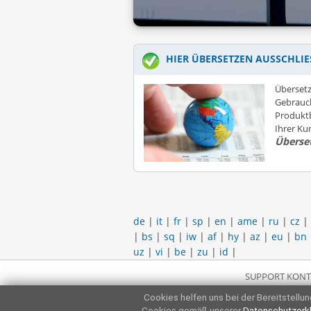
HIER ÜBERSETZEN AUSSCHLIE
Übersetz
Gebrauc
Produktb
Ihrer K
Überse
de
|
it
|
fr
|
sp
|
en
|
ame
|
ru
|
cz
|
|
bs
|
sq
|
iw
|
af
|
hy
|
az
|
eu
|
bn
uz
|
vi
|
be
|
zu
|
id
|
SUPPORT KONT
Cookies helfen uns bei der Bereitstellung
Cookies gemäß unserer
Datenschutzerk