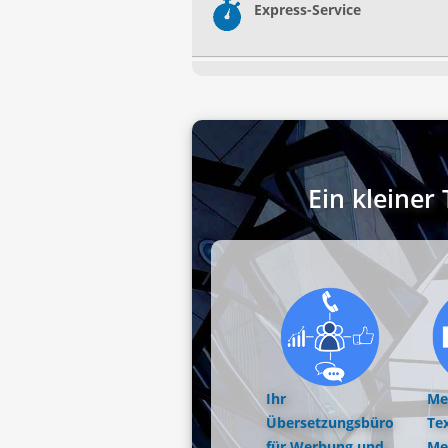
Express-Service
Ein kleine
Ihr
Me
Übersetzungsbüro
Tex
für Werbung und
Me