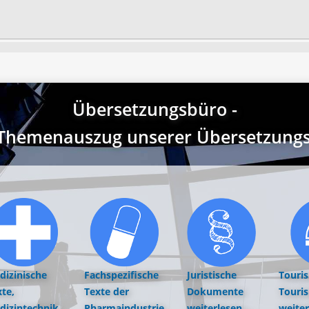
Übersetzungsbüro -
r Themenauszug unserer Übersetzungst
dizinische
Fachspezifische
Juristische
Touri
te,
Texte der
Dokumente
Touri
dizintechnik,
Pharmaindustrie
weiterlesen...
weiter