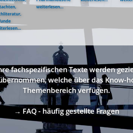
tachten,
weiterlesen...
hliteratur,
funde
terlesen...
hre fachspezifischen Texte werden gezi
übernommen, welche über das Know-ho
Themenbereich verfügen.
→ FAQ - häufig gestellte Fragen