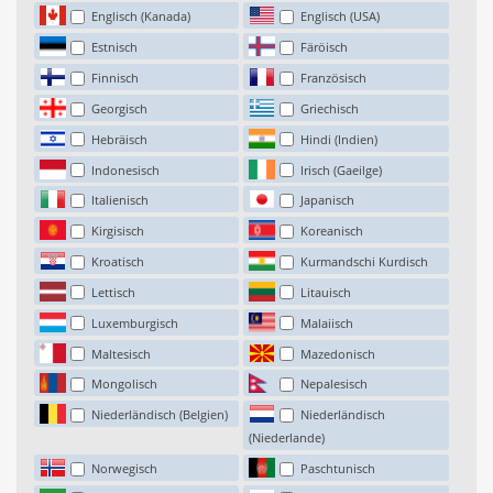
Englisch (Kanada)
Englisch (USA)
Estnisch
Färöisch
Finnisch
Französisch
Georgisch
Griechisch
Hebräisch
Hindi (Indien)
Indonesisch
Irisch (Gaeilge)
Italienisch
Japanisch
Kirgisisch
Koreanisch
Kroatisch
Kurmandschi Kurdisch
Lettisch
Litauisch
Luxemburgisch
Malaiisch
Maltesisch
Mazedonisch
Mongolisch
Nepalesisch
Niederländisch (Belgien)
Niederländisch
(Niederlande)
Norwegisch
Paschtunisch