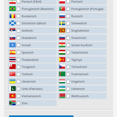
Persisch (Fārsī)
Polnisch
Portugiesisch (Brasilien)
Portugiesisch (Portugal)
Rumänisch
Russisch
Schottisch-Gälisch
Schwedisch
Serbisch
Singhalesisch
Slowakisch
Slowenisch
Somali
Sorani Kurdisch
Spanisch
Tadschikisch
Thailändisch
Tigrinya
Tongaisch
Tschechisch
Türkisch
Turkmenisch
Ukrainisch
Ungarisch
Urdu (Pakistan)
Usbekisch
Vietnamesisch
Weißrussisch
Zulu