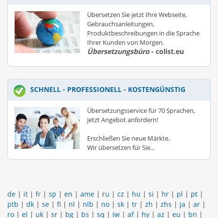
Übersetzen Sie jetzt Ihre Webseite,
Gebrauchsanleitungen,
Produktbeschreibungen in die Sprache
Ihrer Kunden von Morgen.
Übersetzungsbüro
- colist.eu
SCHNELL - PROFESSIONELL - KOSTENGÜNSTIG
Übersetzungsservice für 70 Sprachen,
jetzt Angebot anfordern!
Erschließen Sie neue Märkte.
Wir übersetzen für Sie...
de
|
it
|
fr
|
sp
|
en
|
ame
|
ru
|
cz
|
hu
|
si
|
hr
|
pl
|
pt
|
ptb
|
dk
|
se
|
fi
|
nl
|
nlb
|
no
|
sk
|
tr
|
zh
|
zhs
|
ja
|
ar
|
ro
|
el
|
uk
|
sr
|
bg
|
bs
|
sq
|
iw
|
af
|
hy
|
az
|
eu
|
bn
|