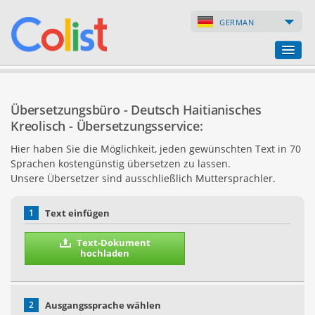
GERMAN
Übersetzungsbüro
Übersetzungsbüro - Deutsch Haitianisches
Firmenverzeichnis
Kreolisch - Übersetzungsservice:
Hier haben Sie die Möglichkeit, jeden gewünschten Text in 70
Webseiten
Sprachen kostengünstig übersetzen zu lassen.
Unsere Übersetzer sind ausschließlich Muttersprachler.
Internet-Shops
1
Text einfügen
Text-Dokument
hochladen
2
Ausgangssprache wählen