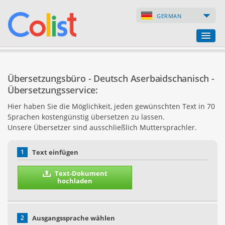
GERMAN
Übersetzungsbüro
Übersetzungsbüro - Deutsch Aserbaidschanisch -
Firmenverzeichnis
Übersetzungsservice:
Hier haben Sie die Möglichkeit, jeden gewünschten Text in 70
Webseiten
Sprachen kostengünstig übersetzen zu lassen.
Unsere Übersetzer sind ausschließlich Muttersprachler.
Internet-Shops
1
Text einfügen
Text-Dokument
hochladen
2
Ausgangssprache wählen