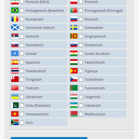
Persisch (Fārsī)
Polnisch
Portugiesisch (Brasilien)
Portugiesisch (Portugal)
Rumänisch
Russisch
Schottisch-Gälisch
Schwedisch
Serbisch
Singhalesisch
Slowakisch
Slowenisch
Somali
Sorani Kurdisch
Spanisch
Tadschikisch
Thailändisch
Tigrinya
Tongaisch
Tschechisch
Türkisch
Turkmenisch
Ukrainisch
Ungarisch
Urdu (Pakistan)
Usbekisch
Vietnamesisch
Weißrussisch
Zulu