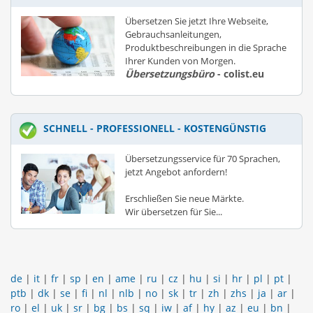
Übersetzen Sie jetzt Ihre Webseite,
Gebrauchsanleitungen,
Produktbeschreibungen in die Sprache
Ihrer Kunden von Morgen.
Übersetzungsbüro
- colist.eu
SCHNELL - PROFESSIONELL - KOSTENGÜNSTIG
Übersetzungsservice für 70 Sprachen,
jetzt Angebot anfordern!
Erschließen Sie neue Märkte.
Wir übersetzen für Sie...
de
|
it
|
fr
|
sp
|
en
|
ame
|
ru
|
cz
|
hu
|
si
|
hr
|
pl
|
pt
|
ptb
|
dk
|
se
|
fi
|
nl
|
nlb
|
no
|
sk
|
tr
|
zh
|
zhs
|
ja
|
ar
|
ro
|
el
|
uk
|
sr
|
bg
|
bs
|
sq
|
iw
|
af
|
hy
|
az
|
eu
|
bn
|