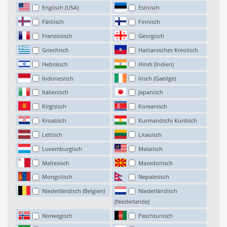
Englisch (USA)
Estnisch
Färöisch
Finnisch
Französisch
Georgisch
Griechisch
Haitianisches Kreolisch
Hebräisch
Hindi (Indien)
Indonesisch
Irisch (Gaeilge)
Italienisch
Japanisch
Kirgisisch
Koreanisch
Kroatisch
Kurmandschi Kurdisch
Lettisch
Litauisch
Luxemburgisch
Malaiisch
Maltesisch
Mazedonisch
Mongolisch
Nepalesisch
Niederländisch (Belgien)
Niederländisch
(Niederlande)
Norwegisch
Paschtunisch