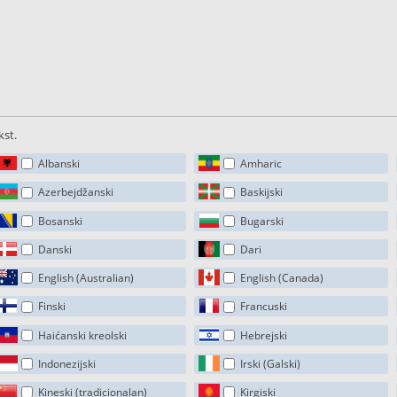
kst.
Albanski
Amharic
Azerbejdžanski
Baskijski
Bosanski
Bugarski
Danski
Dari
English (Australian)
English (Canada)
Finski
Francuski
Haićanski kreolski
Hebrejski
Indonezijski
Irski (Galski)
Kineski (tradicionalan)
Kirgiski