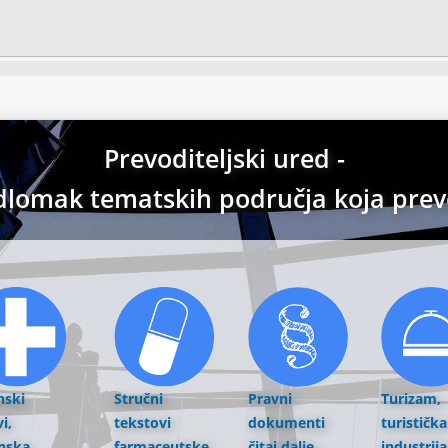
Prevoditeljski ured -
dlomak tematskih područja koja pre
nski
Stručni
Pravni
Turizam,
i,
tekstovi
dokumenti
turistička
nska
farmaceutske
čitaj dalje...
industrij