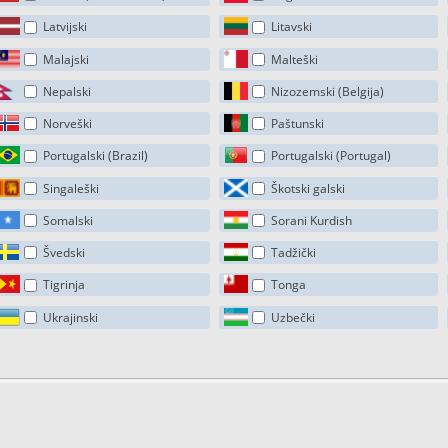
Latvijski
Litavski
Malajski
Malteški
Nepalski
Nizozemski (Belgija)
Norveški
Paštunski
Portugalski (Brazil)
Portugalski (Portugal)
Singaleški
Škotski galski
Somalski
Sorani Kurdish
Švedski
Tadžički
Tigrinja
Tonga
Ukrajinski
Uzbečki