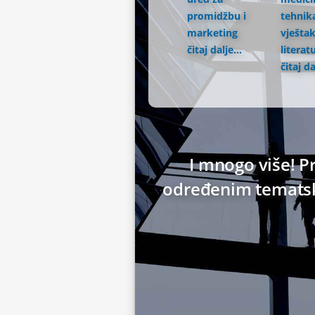
promidžbu i
tehnika
marketing
vještak
čitaj dalje...
literat
čitaj da
I mnogo više! Pr
određenim tematski