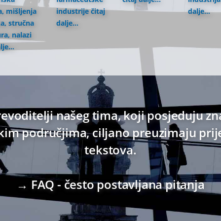
, mišljenja
industrije
čitaj
dalje...
a, stručna
dalje...
ura, nalazi
lje...
evoditelji našeg tima, koji posjeduju zn
m područjima, ciljano preuzimaju prij
tekstova.
→ FAQ - često postavljana pitanja