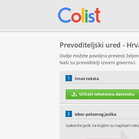
Prevoditeljski ured - Hr
Ovdje možete povoljno prevesti željeni 
Naši su prevoditelji izvorni govornici.
1
Unos teksta
Učitati tekstovnu datoteku
2
Izbor polaznog jezika
Izaberite jezik na kojem su napisani teks