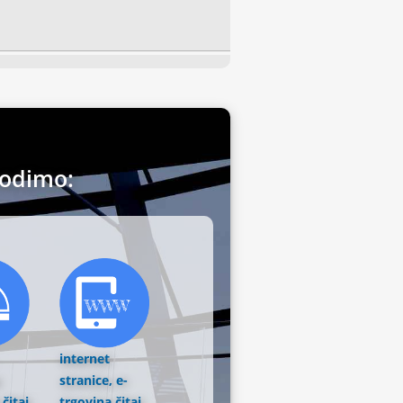
vodimo:
internet
stranice, e-
a
čitaj
trgovina
čitaj