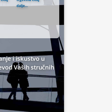
dalje...
anje i iskustvo u
evod Vaših stručnih