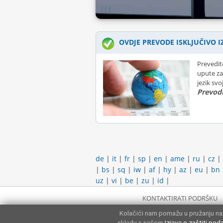
OVDJE PREVODE ISKLJUČIVO I
Prevedit
upute za
jezik sv
Prevodi
de
|
it
|
fr
|
sp
|
en
|
ame
|
ru
|
cz
|
|
bs
|
sq
|
iw
|
af
|
hy
|
az
|
eu
|
bn
uz
|
vi
|
be
|
zu
|
id
|
KONTAKTIRATI PODRŠKU
Kolačići nam pomažu u pružanju naš
skladu s našom
Izjava o zaštiti pod