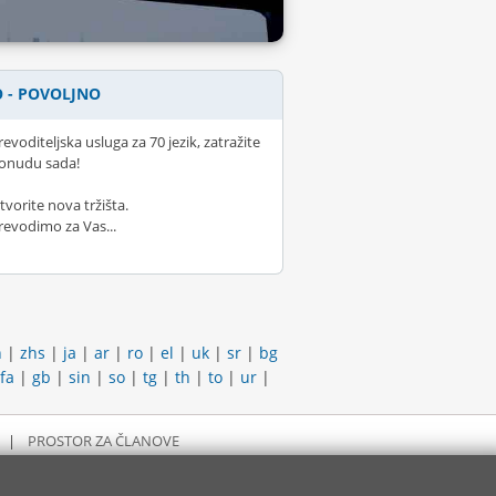
 - POVOLJNO
revoditeljska usluga za 70 jezik, zatražite
onudu sada!
tvorite nova tržišta.
revodimo za Vas...
h
|
zhs
|
ja
|
ar
|
ro
|
el
|
uk
|
sr
|
bg
fa
|
gb
|
sin
|
so
|
tg
|
th
|
to
|
ur
|
|
PROSTOR ZA ČLANOVE