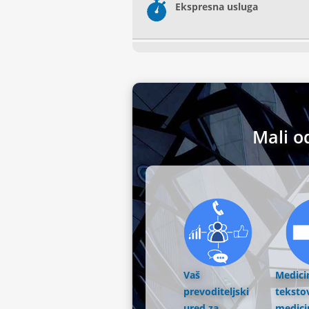
Ekspresna usluga
Mali o
Vaš
Medici
prevoditeljski
tekstov
ured za
medici