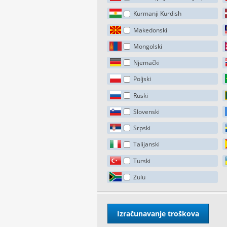
Kurmanji Kurdish
Makedonski
Mongolski
Njemački
Poljski
Ruski
Slovenski
Srpski
Talijanski
Turski
Zulu