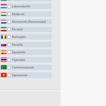
Luksemburški
Mađarski
Nizozemski (Nizozemska)
Perzijski
Rumunjski
Slovački
Španjolski
Tajlandski
Turkmenistanski
Vijetnamski