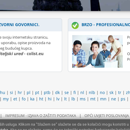
ZVORNI GOVORNICI.
BRZO - PROFESIONALNO
e svoju internetsku stranicu,
P
 uporabu, opise proizvoda na
p
ojeg budućeg kupca.
teljski ured
- colist.eu
O
P
hu
|
si
|
hr
|
pl
|
pt
|
ptb
|
dk
|
se
|
fi
|
nl
|
nlb
|
no
|
sk
|
tr
|
z
|
my
|
et
|
fo
|
ka
|
ht
|
hi
|
lv
|
lt
|
lb
|
ms
|
mt
|
mn
|
ne
|
ps
|
|
IMPRESUM - IZJAVA O ZAŠTITI PODATAKA
|
OPĆI UVJETI POSLOVANJA
ih usluga. Klikom na "Slažem se" slažete se da se kolačići mogu koristiti u
ataka
. Ako se ne slažete, samo će se tehnički potrebni funkcionalni kolačići