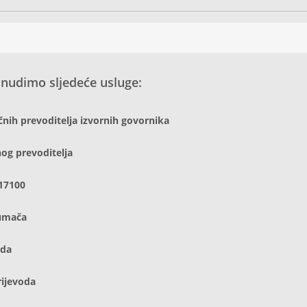
 nudimo sljedeće usluge:
učnih prevoditelja izvornih govornika
og prevoditelja
17100
tumača
oda
rijevoda