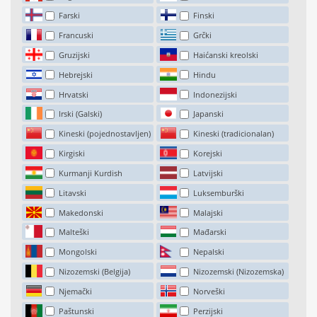
Farski
Finski
Francuski
Grčki
Gruzijski
Haićanski kreolski
Hebrejski
Hindu
Hrvatski
Indonezijski
Irski (Galski)
Japanski
Kineski (pojednostavljen)
Kineski (tradicionalan)
Kirgiski
Korejski
Kurmanji Kurdish
Latvijski
Litavski
Luksemburški
Makedonski
Malajski
Malteški
Mađarski
Mongolski
Nepalski
Nizozemski (Belgija)
Nizozemski (Nizozemska)
Njemački
Norveški
Paštunski
Perzijski