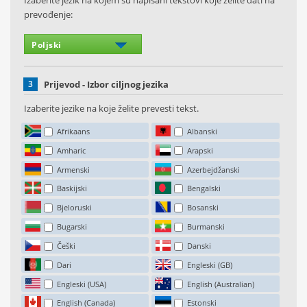
Izaberite jezik na kojem su napisani tekstovi koje želite dati na
prevođenje:
3
Prijevod - Izbor ciljnog jezika
Izaberite jezike na koje želite prevesti tekst.
Afrikaans
Albanski
Amharic
Arapski
Armenski
Azerbejdžanski
Baskijski
Bengalski
Bjeloruski
Bosanski
Bugarski
Burmanski
Češki
Danski
Dari
Engleski (GB)
Engleski (USA)
English (Australian)
English (Canada)
Estonski