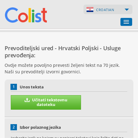
CROATIAN
Prevoditeljski ured
Prevoditeljski ured - Hrvatski Poljski - Usluge
Popis poduzeća
prevođenja:
Ovdje možete povoljno prevesti željeni tekst na 70 jezik.
Internetske stranice
Naši su prevoditelji izvorni govornici.
Internetske trgovine
1
Unos teksta
Učitati tekstovnu
datoteku
2
Izbor polaznog jezika