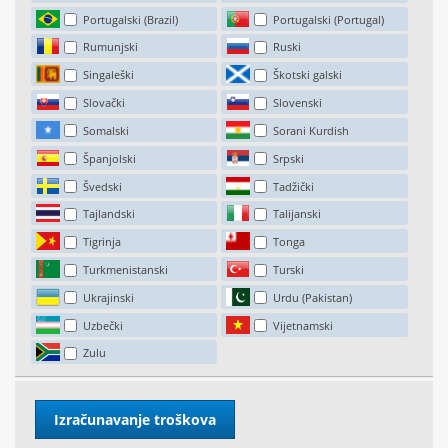
Portugalski (Brazil)
Portugalski (Portugal)
Rumunjski
Ruski
Singaleški
Škotski galski
Slovački
Slovenski
Somalski
Sorani Kurdish
Španjolski
Srpski
Švedski
Tadžički
Tajlandski
Talijanski
Tigrinja
Tonga
Turkmenistanski
Turski
Ukrajinski
Urdu (Pakistan)
Uzbečki
Vijetnamski
Zulu