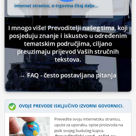
internet stranice, e-trgovina
čitaj dalje...
I mnogo više! Prevoditelji našeg tima, koji
posjeduju znanje i iskustvo u određenim
tematskim područjima, ciljano
preuzimaju prijevod Vaših stručnih
tekstova.
→ FAQ - često postavljana pitanja
OVDJE PREVODE ISKLJUČIVO IZVORNI GOVORNICI.
Prevedite svoju internetsku stranicu,
upute za uporabu, opise proizvoda na
jezik svojeg budućeg kupca.