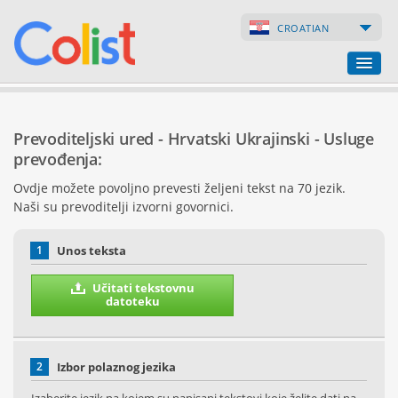
CROATIAN
Prevoditeljski ured
Prevoditeljski ured - Hrvatski Ukrajinski - Usluge
Popis poduzeća
prevođenja:
Ovdje možete povoljno prevesti željeni tekst na 70 jezik.
Internetske stranice
Naši su prevoditelji izvorni govornici.
Internetske trgovine
1
Unos teksta
Učitati tekstovnu
datoteku
2
Izbor polaznog jezika