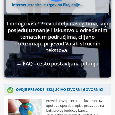
internet stranice, e-trgovina
čitaj dalje...
I mnogo više! Prevoditelji našeg tima, koji
posjeduju znanje i iskustvo u određenim
tematskim područjima, ciljano
preuzimaju prijevod Vaših stručnih
tekstova.
→ FAQ - često postavljana pitanja
OVDJE PREVODE ISKLJUČIVO IZVORNI GOVORNICI.
Prevedite svoju internetsku stranicu,
upute za uporabu, opise proizvoda na
jezik svojeg budućeg kupca.