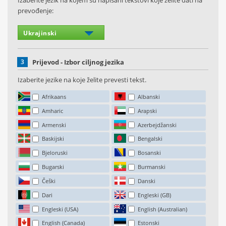
Izaberite jezik na kojem su napisani tekstovi koje želite dati na
prevođenje:
3
Prijevod - Izbor ciljnog jezika
Izaberite jezike na koje želite prevesti tekst.
Afrikaans
Albanski
Amharic
Arapski
Armenski
Azerbejdžanski
Baskijski
Bengalski
Bjeloruski
Bosanski
Bugarski
Burmanski
Češki
Danski
Dari
Engleski (GB)
Engleski (USA)
English (Australian)
English (Canada)
Estonski