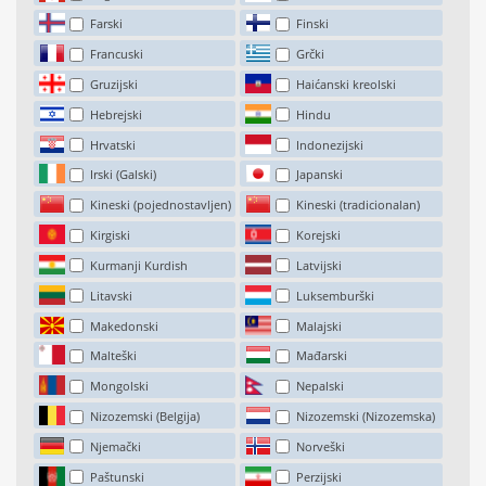
Farski
Finski
Francuski
Grčki
Gruzijski
Haićanski kreolski
Hebrejski
Hindu
Hrvatski
Indonezijski
Irski (Galski)
Japanski
Kineski (pojednostavljen)
Kineski (tradicionalan)
Kirgiski
Korejski
Kurmanji Kurdish
Latvijski
Litavski
Luksemburški
Makedonski
Malajski
Malteški
Mađarski
Mongolski
Nepalski
Nizozemski (Belgija)
Nizozemski (Nizozemska)
Njemački
Norveški
Paštunski
Perzijski