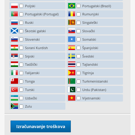
Poljski
Portugalski (Brazil)
Portugalski (Portugal)
Rumunjski
Ruski
Singaleški
Škotski galski
Slovački
Slovenski
Somalski
Sorani Kurdish
Španjolski
Srpski
Švedski
Tadžički
Tajlandski
Talijanski
Tigrinja
Tonga
Turkmenistanski
Turski
Urdu (Pakistan)
Uzbečki
Vijetnamski
Zulu