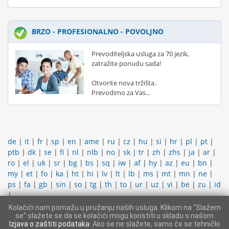
BRZO - PROFESIONALNO - POVOLJNO
Prevoditeljska usluga za 70 jezik,
zatražite ponudu sada!
Otvorite nova tržišta.
Prevodimo za Vas...
de
|
it
|
fr
|
sp
|
en
|
ame
|
ru
|
cz
|
hu
|
si
|
hr
|
pl
|
pt
|
ptb
|
dk
|
se
|
fi
|
nl
|
nlb
|
no
|
sk
|
tr
|
zh
|
zhs
|
ja
|
ar
|
ro
|
el
|
uk
|
sr
|
bg
|
bs
|
sq
|
iw
|
af
|
hy
|
az
|
eu
|
bn
|
my
|
et
|
fo
|
ka
|
ht
|
hi
|
lv
|
lt
|
lb
|
ms
|
mt
|
mn
|
ne
|
ps
|
fa
|
gb
|
sin
|
so
|
tg
|
th
|
to
|
ur
|
uz
|
vi
|
be
|
zu
|
id
|
Kolačići nam pomažu u pružanju naših usluga. Klikom na "Slažem
KONTAKTIRATI PODRŠKU
|
IMPRESUM
|
OPĆI UVJETI
se" slažete se da se kolačići mogu koristiti u skladu s našom
POSLOVANJA
|
PROSTOR ZA ČLANOVE
Izjava o zaštiti podataka
. Ako se ne slažete, samo će se tehnički