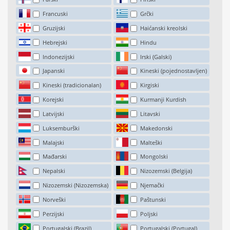
Francuski
Grčki
Gruzijski
Haićanski kreolski
Hebrejski
Hindu
Indonezijski
Irski (Galski)
Japanski
Kineski (pojednostavljen)
Kineski (tradicionalan)
Kirgiski
Korejski
Kurmanji Kurdish
Latvijski
Litavski
Luksemburški
Makedonski
Malajski
Malteški
Mađarski
Mongolski
Nepalski
Nizozemski (Belgija)
Nizozemski (Nizozemska)
Njemački
Norveški
Paštunski
Perzijski
Poljski
Portugalski (Brazil)
Portugalski (Portugal)