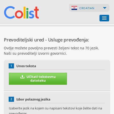
CROATIAN
Prevoditeljski ured
Prevoditeljski ured - Usluge prevođenja:
Popis poduzeća
Ovdje možete povoljno prevesti željeni tekst na 70 jezik.
Naši su prevoditelji izvorni govornici.
Internetske stranice
Internetske trgovine
1
Unos teksta
Učitati tekstovnu
datoteku
2
Izbor polaznog jezika
Izaberite jezik na kojem su napisani tekstovi koje želite dati na
prevođenje: