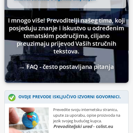
I mnogo više! Prevoditelji našeg tima, koji
posjeduju znanje i iskustvo u određenim
tematskim područjima, ciljano
preuzimaju prijevod Vaših stručnih
tekstova.
→ FAQ - često postavljana pitanja
OVDJE PREVODE ISKLJUČIVO IZVORNI GOVORNICI.
Prevedite svoju internetsku stranicu,
upute za uporabu, opise proizvoda na
jezik svojeg budućeg kupca.
Prevoditeljski ured
- colist.eu