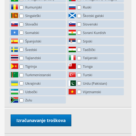
Rumunjski
Ruski
Singaleški
Škotski galski
Slovački
Slovenski
Somalski
Sorani Kurdish
Španjolski
Srpski
Švedski
Tadžički
Tajlandski
Talijanski
Tigrinja
Tonga
Turkmenistanski
Turski
Ukrajinski
Urdu (Pakistan)
Uzbečki
Vijetnamski
Zulu