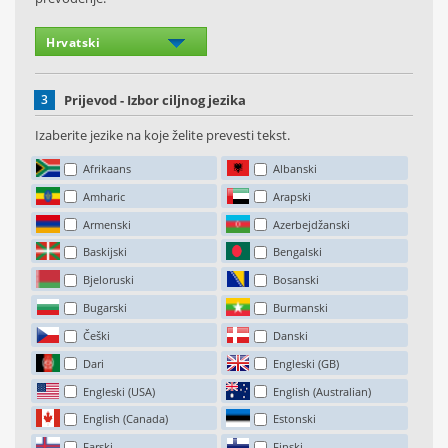
3
Prijevod - Izbor ciljnog jezika
Izaberite jezike na koje želite prevesti tekst.
Afrikaans
Albanski
Amharic
Arapski
Armenski
Azerbejdžanski
Baskijski
Bengalski
Bjeloruski
Bosanski
Bugarski
Burmanski
Češki
Danski
Dari
Engleski (GB)
Engleski (USA)
English (Australian)
English (Canada)
Estonski
Farski
Finski