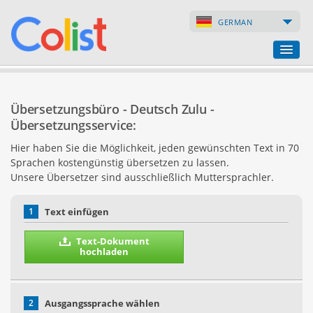
GERMAN
Übersetzungsbüro
Übersetzungsbüro - Deutsch Zulu -
Firmenverzeichnis
Übersetzungsservice:
Hier haben Sie die Möglichkeit, jeden gewünschten Text in 70
Webseiten
Sprachen kostengünstig übersetzen zu lassen.
Unsere Übersetzer sind ausschließlich Muttersprachler.
Internet-Shops
1
Text einfügen
Text-Dokument
hochladen
2
Ausgangssprache wählen