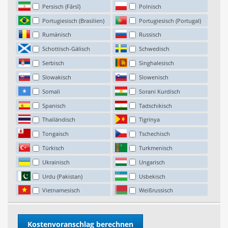
Persisch (Fārsī)
Polnisch
Portugiesisch (Brasilien)
Portugiesisch (Portugal)
Rumänisch
Russisch
Schottisch-Gälisch
Schwedisch
Serbisch
Singhalesisch
Slowakisch
Slowenisch
Somali
Sorani Kurdisch
Spanisch
Tadschikisch
Thailändisch
Tigrinya
Tongaisch
Tschechisch
Türkisch
Turkmenisch
Ukrainisch
Ungarisch
Urdu (Pakistan)
Usbekisch
Vietnamesisch
Weißrussisch