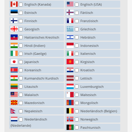
Englisch (Kanada)
Englisch (USA)
Estnisch
Färöisch
Finnisch
Französisch
Georgisch
Griechisch
Haitianisches Kreolisch
Hebräisch
Hindi (Indien)
Indonesisch
Irisch (Gaeilge)
Italienisch
Japanisch
Kirgisisch
Koreanisch
Kroatisch
Kurmandschi Kurdisch
Lettisch
Litauisch
Luxemburgisch
Malaiisch
Maltesisch
Mazedonisch
Mongolisch
Nepalesisch
Niederländisch (Belgien)
Niederländisch
Norwegisch
(Niederlande)
Paschtunisch