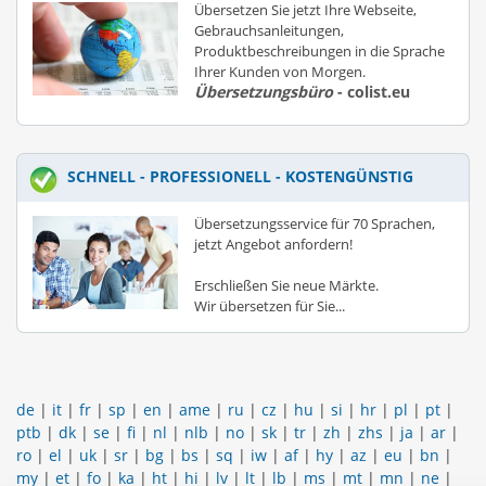
Übersetzen Sie jetzt Ihre Webseite,
Gebrauchsanleitungen,
Produktbeschreibungen in die Sprache
Ihrer Kunden von Morgen.
Übersetzungsbüro
- colist.eu
SCHNELL - PROFESSIONELL - KOSTENGÜNSTIG
Übersetzungsservice für 70 Sprachen,
jetzt Angebot anfordern!
Erschließen Sie neue Märkte.
Wir übersetzen für Sie...
de
|
it
|
fr
|
sp
|
en
|
ame
|
ru
|
cz
|
hu
|
si
|
hr
|
pl
|
pt
|
ptb
|
dk
|
se
|
fi
|
nl
|
nlb
|
no
|
sk
|
tr
|
zh
|
zhs
|
ja
|
ar
|
ro
|
el
|
uk
|
sr
|
bg
|
bs
|
sq
|
iw
|
af
|
hy
|
az
|
eu
|
bn
|
my
|
et
|
fo
|
ka
|
ht
|
hi
|
lv
|
lt
|
lb
|
ms
|
mt
|
mn
|
ne
|