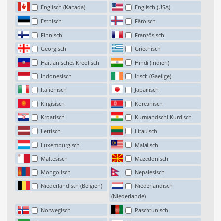
Englisch (Kanada)
Englisch (USA)
Estnisch
Färöisch
Finnisch
Französisch
Georgisch
Griechisch
Haitianisches Kreolisch
Hindi (Indien)
Indonesisch
Irisch (Gaeilge)
Italienisch
Japanisch
Kirgisisch
Koreanisch
Kroatisch
Kurmandschi Kurdisch
Lettisch
Litauisch
Luxemburgisch
Malaiisch
Maltesisch
Mazedonisch
Mongolisch
Nepalesisch
Niederländisch (Belgien)
Niederländisch
(Niederlande)
Norwegisch
Paschtunisch