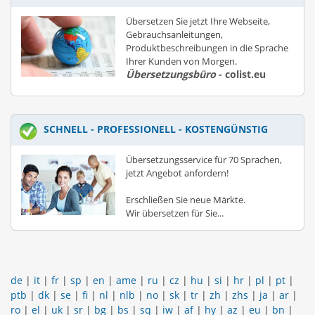
Übersetzen Sie jetzt Ihre Webseite,
Gebrauchsanleitungen,
Produktbeschreibungen in die Sprache
Ihrer Kunden von Morgen.
Übersetzungsbüro
- colist.eu
SCHNELL - PROFESSIONELL - KOSTENGÜNSTIG
Übersetzungsservice für 70 Sprachen,
jetzt Angebot anfordern!
Erschließen Sie neue Märkte.
Wir übersetzen für Sie...
de
|
it
|
fr
|
sp
|
en
|
ame
|
ru
|
cz
|
hu
|
si
|
hr
|
pl
|
pt
|
ptb
|
dk
|
se
|
fi
|
nl
|
nlb
|
no
|
sk
|
tr
|
zh
|
zhs
|
ja
|
ar
|
ro
|
el
|
uk
|
sr
|
bg
|
bs
|
sq
|
iw
|
af
|
hy
|
az
|
eu
|
bn
|