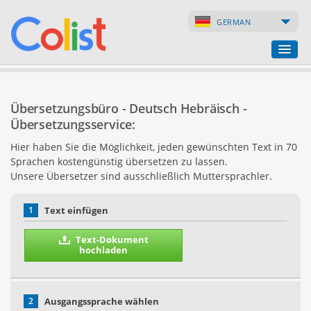
GERMAN
Übersetzungsbüro
Übersetzungsbüro - Deutsch Hebräisch -
Firmenverzeichnis
Übersetzungsservice:
Hier haben Sie die Möglichkeit, jeden gewünschten Text in 70
Webseiten
Sprachen kostengünstig übersetzen zu lassen.
Unsere Übersetzer sind ausschließlich Muttersprachler.
Internet-Shops
1
Text einfügen
Text-Dokument
hochladen
2
Ausgangssprache wählen