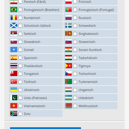
Persisch (Fārsī)
Polnisch
Portugiesisch (Brasilien)
Portugiesisch (Portugal)
Rumänisch
Russisch
Schottisch-Gälisch
Schwedisch
Serbisch
Singhalesisch
Slowakisch
Slowenisch
Somali
Sorani Kurdisch
Spanisch
Tadschikisch
Thailändisch
Tigrinya
Tongaisch
Tschechisch
Türkisch
Turkmenisch
Ukrainisch
Ungarisch
Urdu (Pakistan)
Usbekisch
Vietnamesisch
Weißrussisch
Zulu