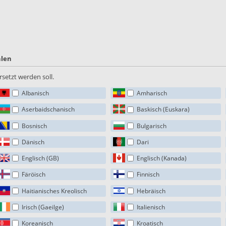
hlen
setzt werden soll.
Albanisch
Amharisch
Aserbaidschanisch
Baskisch (Euskara)
Bosnisch
Bulgarisch
Dänisch
Dari
Englisch (GB)
Englisch (Kanada)
Färöisch
Finnisch
Haitianisches Kreolisch
Hebräisch
Irisch (Gaeilge)
Italienisch
Koreanisch
Kroatisch