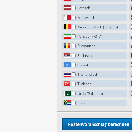
Lettisch
Maltesisch
Niederländisch (Belgien)
Persisch (Fārsī)
Rumänisch
Serbisch
Somali
Thailändisch
Türkisch
Urdu (Pakistan)
Zulu