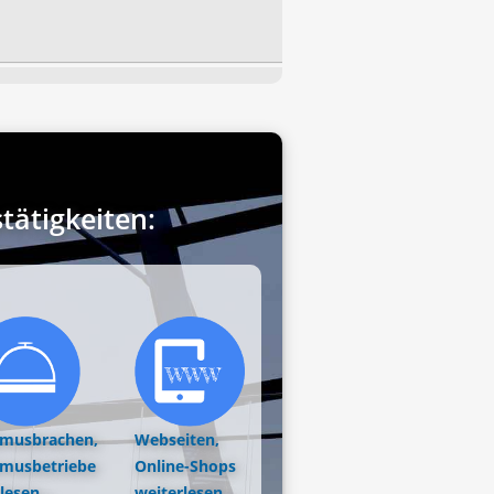
ätigkeiten:
smusbrachen,
Webseiten,
smusbetriebe
Online-Shops
lesen...
weiterlesen...