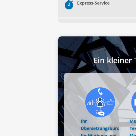
Express-Service
Ein kleine
Ihr
Me
Übersetzungsbüro
Tex
für Werbung und
Me