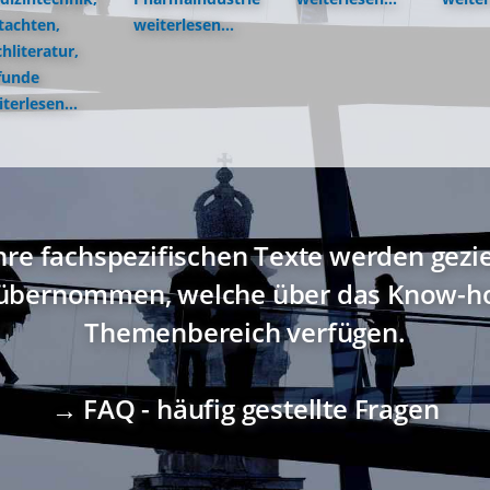
tachten,
weiterlesen...
hliteratur,
funde
terlesen...
hre fachspezifischen Texte werden gezi
übernommen, welche über das Know-ho
Themenbereich verfügen.
→ FAQ - häufig gestellte Fragen