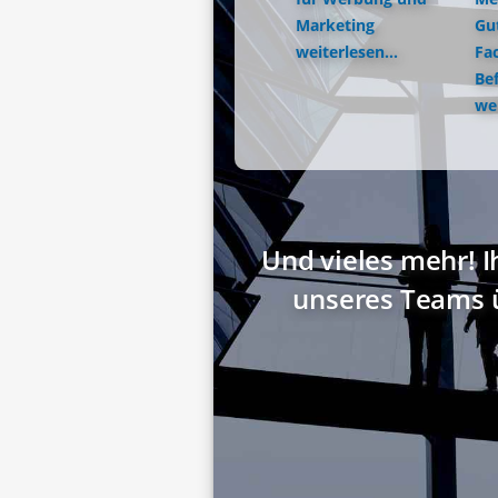
Marketing
Gu
weiterlesen...
Fac
Be
wei
Und vieles mehr! I
unseres Teams 