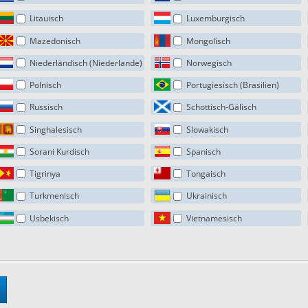
Litauisch
Luxemburgisch
Mazedonisch
Mongolisch
Niederländisch (Niederlande)
Norwegisch
Polnisch
Portugiesisch (Brasilien)
Russisch
Schottisch-Gälisch
Singhalesisch
Slowakisch
Sorani Kurdisch
Spanisch
Tigrinya
Tongaisch
Turkmenisch
Ukrainisch
Usbekisch
Vietnamesisch