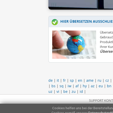
HIER ÜBERSETZEN AUSSCHLIE
Übersetz
Gebrauc
Produktb
Ihrer K
Überse
de
|
it
|
fr
|
sp
|
en
|
ame
|
ru
|
cz
|
|
bs
|
sq
|
iw
|
af
|
hy
|
az
|
eu
|
bn
uz
|
vi
|
be
|
zu
|
id
|
SUPPORT KONT
Cookies helfen uns bei der Bereitstellung
Cookies gemäß unserer
Datenschutzerk