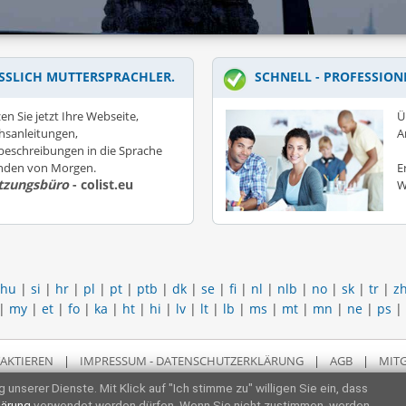
SSLICH MUTTERSPRACHLER.
SCHNELL - PROFESSION
en Sie jetzt Ihre Webseite,
Ü
hsanleitungen,
A
eschreibungen in die Sprache
unden von Morgen.
E
tzungsbüro
- colist.eu
W
hu
|
si
|
hr
|
pl
|
pt
|
ptb
|
dk
|
se
|
fi
|
nl
|
nlb
|
no
|
sk
|
tr
|
z
|
my
|
et
|
fo
|
ka
|
ht
|
hi
|
lv
|
lt
|
lb
|
ms
|
mt
|
mn
|
ne
|
ps
|
AKTIEREN
|
IMPRESSUM - DATENSCHUTZERKLÄRUNG
|
AGB
|
MITG
 unserer Dienste. Mit Klick auf "Ich stimme zu" willigen Sie ein, dass
lärung
verwendet werden dürfen. Wenn Sie nicht zustimmen, werden