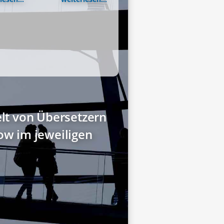
elt von Übersetzern
w im jeweiligen