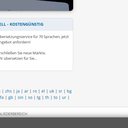
ELL - KOSTENGÜNSTIG
bersetzungsservice für 70 Sprachen, jetzt
ngebot anfordern!
rschließen Sie neue Märkte.
ir übersetzen für Sie...
h
|
zhs
|
ja
|
ar
|
ro
|
el
|
uk
|
sr
|
bg
fa
|
gb
|
sin
|
so
|
tg
|
th
|
to
|
ur
|
LIEDERBEREICH