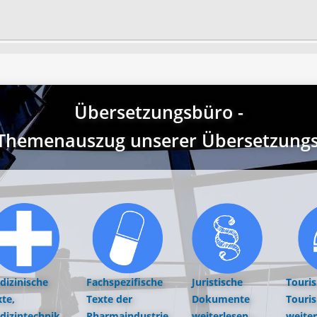
Übersetzungsbüro -
r Themenauszug unserer Übersetzungst
dizinische
Fachspezifische
Juristische
Touri
te,
Texte der
Dokumente
Touri
dizintechnik,
Pharmaindustrie
weiterlesen...
weiter