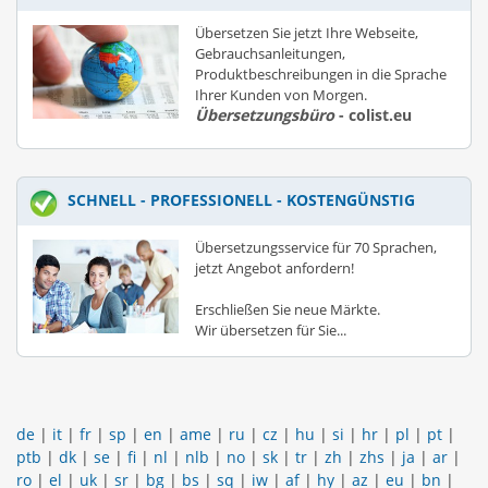
Übersetzen Sie jetzt Ihre Webseite,
Gebrauchsanleitungen,
Produktbeschreibungen in die Sprache
Ihrer Kunden von Morgen.
Übersetzungsbüro
- colist.eu
SCHNELL - PROFESSIONELL - KOSTENGÜNSTIG
Übersetzungsservice für 70 Sprachen,
jetzt Angebot anfordern!
Erschließen Sie neue Märkte.
Wir übersetzen für Sie...
de
|
it
|
fr
|
sp
|
en
|
ame
|
ru
|
cz
|
hu
|
si
|
hr
|
pl
|
pt
|
ptb
|
dk
|
se
|
fi
|
nl
|
nlb
|
no
|
sk
|
tr
|
zh
|
zhs
|
ja
|
ar
|
ro
|
el
|
uk
|
sr
|
bg
|
bs
|
sq
|
iw
|
af
|
hy
|
az
|
eu
|
bn
|