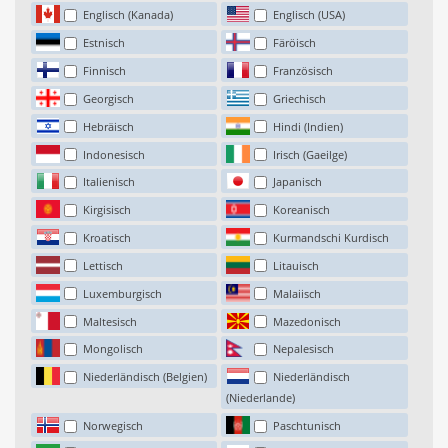
Englisch (Kanada)
Englisch (USA)
Estnisch
Färöisch
Finnisch
Französisch
Georgisch
Griechisch
Hebräisch
Hindi (Indien)
Indonesisch
Irisch (Gaeilge)
Italienisch
Japanisch
Kirgisisch
Koreanisch
Kroatisch
Kurmandschi Kurdisch
Lettisch
Litauisch
Luxemburgisch
Malaiisch
Maltesisch
Mazedonisch
Mongolisch
Nepalesisch
Niederländisch (Belgien)
Niederländisch
(Niederlande)
Norwegisch
Paschtunisch