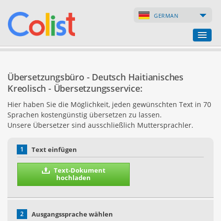
GERMAN
Übersetzungsbüro
Übersetzungsbüro - Deutsch Haitianisches
Firmenverzeichnis
Kreolisch - Übersetzungsservice:
Hier haben Sie die Möglichkeit, jeden gewünschten Text in 70
Webseiten
Sprachen kostengünstig übersetzen zu lassen.
Unsere Übersetzer sind ausschließlich Muttersprachler.
Internet-Shops
1
Text einfügen
Text-Dokument
hochladen
2
Ausgangssprache wählen